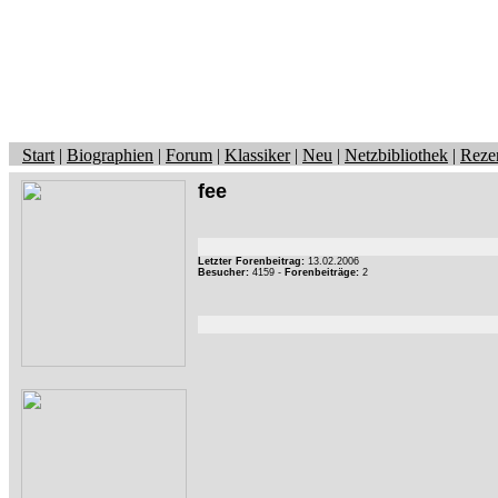
Start
|
Biographien
|
Forum
|
Klassiker
|
Neu
|
Netzbibliothek
|
Reze
fee
Letzter Forenbeitrag:
13.02.2006
Besucher:
4159 -
Forenbeiträge:
2