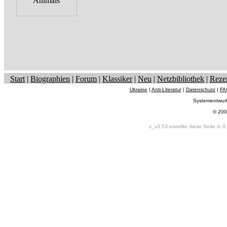
Start
|
Biographien
|
Forum
|
Klassiker
|
Neu
|
Netzbibliothek
|
Reze
Ukraine
|
Anti-Literatur
|
Datenschutz
|
FA
Systementwur
© 200
v_v3.53 erstellte diese Seite in 