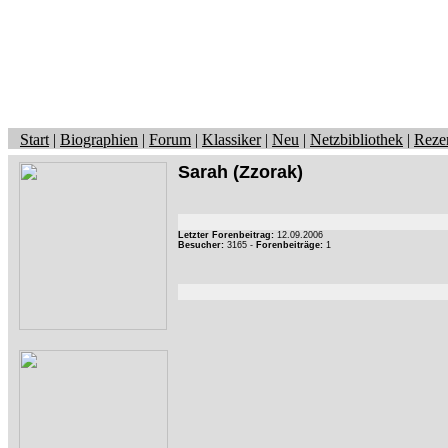
Start
|
Biographien
|
Forum
|
Klassiker
|
Neu
|
Netzbibliothek
|
Reze
Sarah
(Zzorak)
Letzter Forenbeitrag:
12.09.2006
Besucher:
3165 -
Forenbeiträge:
1