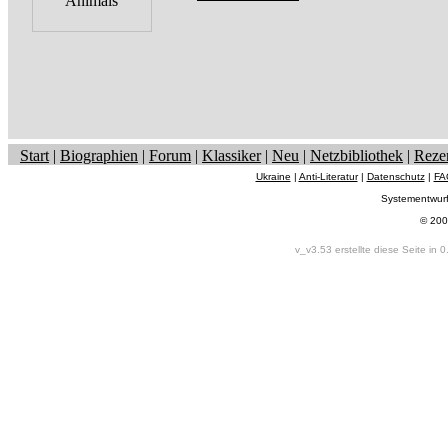
Start
|
Biographien
|
Forum
|
Klassiker
|
Neu
|
Netzbibliothek
|
Reze
Ukraine
|
Anti-Literatur
|
Datenschutz
|
FA
Systementwur
© 200
v_v3.53 erstellte diese Seite in 