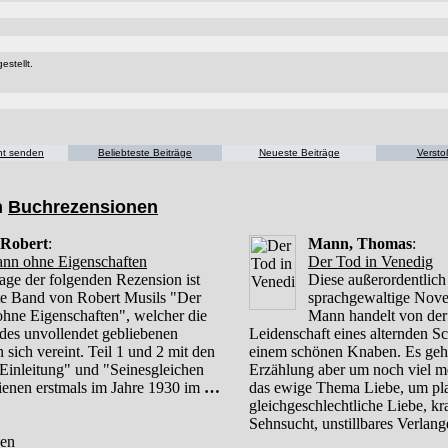
estellt.
cht senden
Beliebteste Beiträge
Neueste Beiträge
Versto
n
Buchrezensionen
 Robert
:
Mann, Thomas
:
nn ohne Eigenschaften
Der Tod in Venedig
age der folgenden Rezension ist
Diese außerordentlich
ste Band von Robert Musils "Der
sprachgewaltige Nov
hne Eigenschaften", welcher die
Mann handelt von der
e des unvollendet gebliebenen
Leidenschaft eines alternden Sch
sich vereint. Teil 1 und 2 mit den
einem schönen Knaben. Es geht
 Einleitung" und "Seinesgleichen
Erzählung aber um noch viel m
hienen erstmals im Jahre 1930 im
…
das ewige Thema Liebe, um pla
gleichgeschlechtliche Liebe, kr
Sehnsucht, unstillbares Verlan
sen