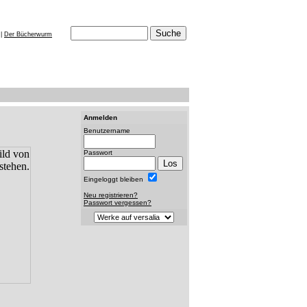
|
Der Bücherwurm
Anmelden
Benutzername
Passwort
Eingeloggt bleiben
Neu registrieren?
Passwort vergessen?