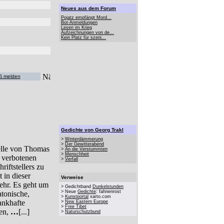
Neues aus dem Forum
Pojatz empfängt Mord...
Bot-Anmeldungen
Lesen im Krieg
Aufzeichnungen von de...
Kein Platz für szeni...
ß melden
Gedichte von Georg Trakl
>
Winterdämmerung
>
Der Gewitterabend
elle von Thomas
>
An die Verstummten
>
Menschheit
 verbotenen
>
Verfall
riftstellers zu
 in dieser
Verweise
ehr. Es geht um
> Gedichtband
Dunkelstunden
> Neue
Gedichte
: fahnenrost
tonische,
>
Kunstportal
xarto.com
ankhafte
>
New Eastern Europe
>
Free Tibet
gen,
…
[...]
>
Naturschutzbund