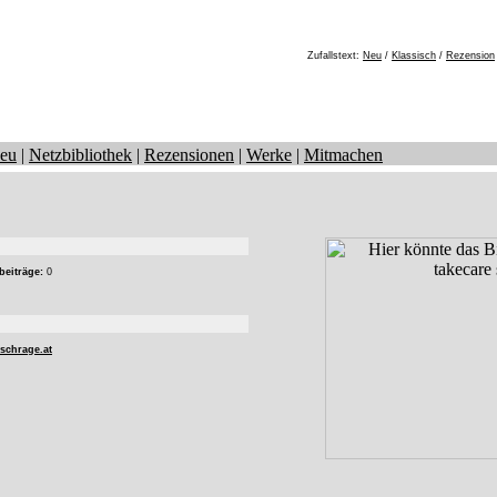
Zufallstext:
Neu
/
Klassisch
/
Rezension
eu
|
Netzbibliothek
|
Rezensionen
|
Werke
|
Mitmachen
beiträge:
0
schrage.at