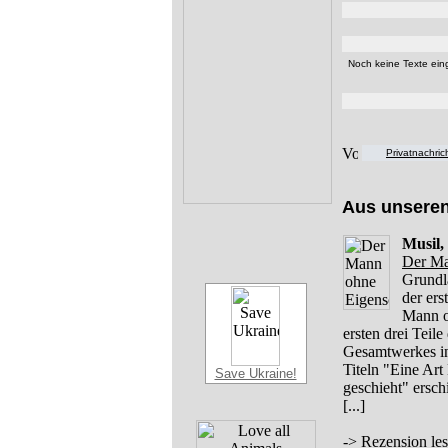
Noch keine Texte eing
Privatnachri
Aus unsere
Musil,
Der Ma
Grundl
der er
Mann o
ersten drei Teil
Gesamtwerkes in 
Titeln "Eine Art
Save Ukraine!
geschieht" ersc
[...]
->
Rezension le