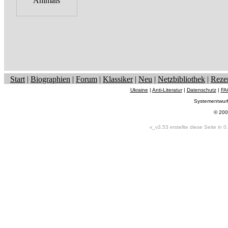
Start
|
Biographien
|
Forum
|
Klassiker
|
Neu
|
Netzbibliothek
|
Reze
Ukraine
|
Anti-Literatur
|
Datenschutz
|
FA
Systementwur
© 200
v_v3.53 erstellte diese Seite in 