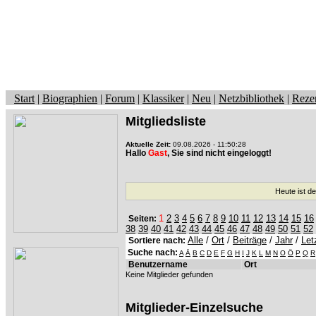
Start
|
Biographien
|
Forum
|
Klassiker
|
Neu
|
Netzbibliothek
|
Reze
Mitgliedsliste
Aktuelle Zeit:
09.08.2026 - 11:50:28
Hallo
Gast
, Sie sind nicht eingeloggt!
Heute ist d
1
2
3
4
5
6
7
8
9
10
11
12
13
14
15
16
Seiten:
38
39
40
41
42
43
44
45
46
47
48
49
50
51
52
Alle
/
Ort
/
Beiträge
/
Jahr
/
Let
Sortiere nach:
Suche nach:
A
Ä
B
C
D
E
F
G
H
I
J
K
L
M
N
O
Ö
P
Q
R
Benutzername
Ort
Keine Mitglieder gefunden
Mitglieder-Einzelsuche