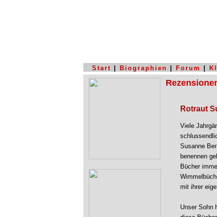
Start
|
Biographien
|
Forum
|
K
Rezensione
Rotraut 
Viele Jahrgä
schlussendli
Susanne Ber
benennen gele
Bücher immer
Wimmelbücher
mit ihrer eig
Unser Sohn ha