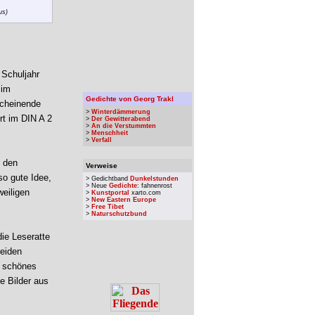
us)
 Schuljahr
 im
Gedichte von Georg Trakl
scheinende
>
Winterdämmerung
rt im DIN A 2
>
Der Gewitterabend
>
An die Verstummten
>
Menschheit
>
Verfall
, den
Verweise
so gute Idee,
> Gedichtband
Dunkelstunden
> Neue
Gedichte
: fahnenrost
eiligen
>
Kunstportal
xarto.com
>
New Eastern Europe
>
Free Tibet
>
Naturschutzbund
die Leseratte
beiden
n schönes
e Bilder aus