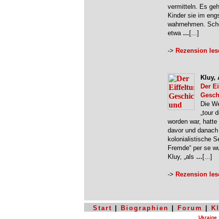
vermitteln. Es g
Kinder sie im eng
wahrnehmen. Schon
etwa
…
[...]
->
Rezension les
Kluy,
Der E
Gesch
Die We
„tour 
worden war, hatte
davor und danach e
kolonialistische S
Fremde“ per se wu
Kluy, „als
…
[...]
->
Rezension les
Start
|
Biographien
|
Forum
|
K
Ukraine