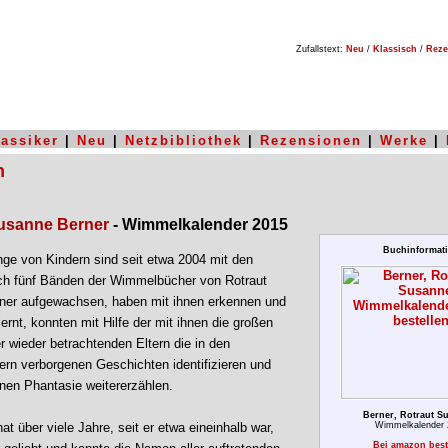
Zufallstext:
Neu
/
Klassisch
/
Reze
lassiker
|
Neu
|
Netzbibliothek
|
Rezensionen
|
Werke
|
n
Susanne Berner
- Wimmelkalender 2015
Buchinformat
nge von Kindern sind seit etwa 2004 mit den
ch fünf Bänden der Wimmelbücher von Rotraut
ner aufgewachsen, haben mit ihnen erkennen und
rnt, konnten mit Hilfe der mit ihnen die großen
 wieder betrachtenden Eltern die in den
n verborgenen Geschichten identifizieren und
enen Phantasie weitererzählen.
Berner, Rotraut S
t über viele Jahre, seit er etwa eineinhalb war,
Wimmelkalender 
Bei amazon best