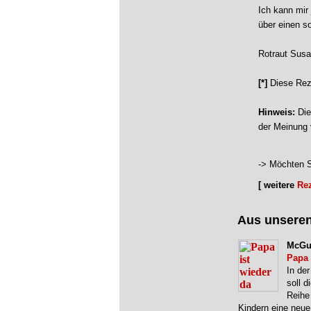
Ich kann mir 
über einen s
Rotraut Susa
[*]
Diese Rez
Hinweis:
Die
der Meinung 
-> Möchten S
[ weitere
Re
Aus unsere
McGu
Papa 
In der
soll d
Reihe
Kindern eine neue