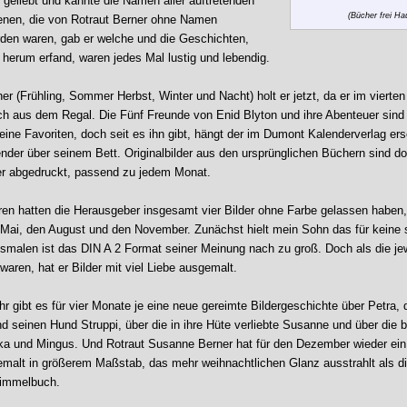
 geliebt und kannte die Namen aller auftretenden
(Bücher frei Ha
nen, die von Rotraut Berner ohne Namen
den waren, gab er welche und die Geschichten,
 herum erfand, waren jedes Mal lustig und lebendig.
er (Frühling, Sommer Herbst, Winter und Nacht) holt er jetzt, da er im vierten
ch aus dem Regal. Die Fünf Freunde von Enid Blyton und ihre Abenteuer sind
eine Favoriten, doch seit es ihn gibt, hängt der im Dumont Kalenderverlag er
der über seinem Bett. Originalbilder aus den ursprünglichen Büchern sind do
r abgedruckt, passend zu jedem Monat.
ren hatten die Herausgeber insgesamt vier Bilder ohne Farbe gelassen haben
 Mai, den August und den November. Zunächst hielt mein Sohn das für keine 
malen ist das DIN A 2 Format seiner Meinung nach zu groß. Doch als die jew
aren, hat er Bilder mit viel Liebe ausgemalt.
r gibt es für vier Monate je eine neue gereimte Bildergeschichte über Petra, 
d seinen Hund Struppi, über die in ihre Hüte verliebte Susanne und über die 
a und Mingus. Und Rotraut Susanne Berner hat für den Dezember wieder ei
emalt in größerem Maßstab, das mehr weihnachtlichen Glanz ausstrahlt als di
immelbuch.