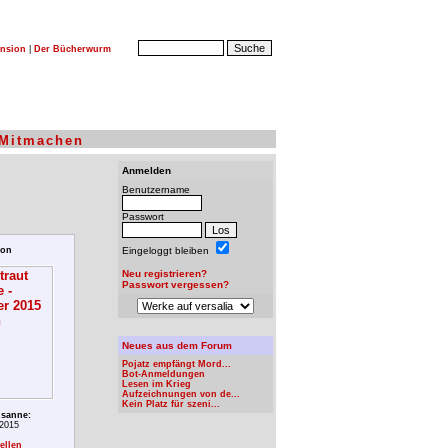
nsion
|
Der Bücherwurm
Mitmachen
Anmelden
Benutzername
Passwort
ion
Eingeloggt bleiben
Neu registrieren?
Passwort vergessen?
Neues aus dem Forum
Pojatz empfängt Mord...
Bot-Anmeldungen
Lesen im Krieg
Aufzeichnungen von de...
Kein Platz für szeni...
usanne:
2015
ellen