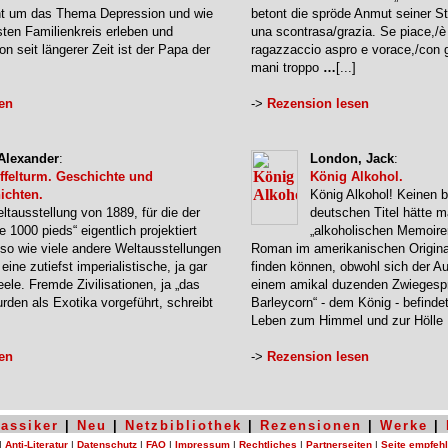
eht um das Thema Depression und wie
betont die spröde Anmut seiner St
sten Familienkreis erleben und
una scontrasa/grazia. Se piace,/
 seit längerer Zeit ist der Papa der
ragazzaccio aspro e vorace,/con g
mani troppo
…
[...]
en
->
Rezension lesen
 Alexander
:
London, Jack
:
iffelturm. Geschichte und
König Alkohol.
ichten.
König Alkohol! Keinen 
ltausstellung von 1889, für die der
deutschen Titel hätte m
de 1000 pieds“ eigentlich projektiert
„alkoholischen Memoire
 so wie viele andere Weltausstellungen
Roman im amerikanischen Origina
ine zutiefst imperialistische, ja gar
finden können, obwohl sich der Aut
eele. Fremde Zivilisationen, ja „das
einem amikal duzenden Zwiegespr
rden als Exotika vorgeführt, schreibt
Barleycorn“ - dem König - befindet
Leben zum Himmel und zur Hölle
en
->
Rezension lesen
lassiker
|
Neu
|
Netzbibliothek
|
Rezensionen
|
Werke
|
|
Anti-Literatur
|
Datenschutz
|
FAQ
|
Impressum
|
Rechtliches
|
Partnerseiten
|
Seite empfeh