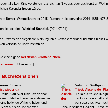
jedenfalls kein Kind vorstellen, das sich an Nikolaus oder auch erst an Weih
olchen Kalender freuen würde.
nne Berner, Wimmelkalender 2015, Dumont Kalenderverlag 2014, ISBN 978-3
ension schrieb:
Winfried Stanzick
(2014-07-21)
se Rezension spiegelt die Meinung ihres Verfassers wider und muss nicht zw
von versalia.de übereinstimmen.
ie eine eigene
Rezension veröffentlichen
?
zensionen
: Übersicht ]
n
Buchrezensionen
innes, Sharon
:
Salomon, Wolfgang
:
ist wieder da
Triest. Abseits der Pf
 Reihe „Carl Auer-Kids“ erschienen,
„La mia città che in ogni
ieses Bilderbuch wie die anderen der
cantuccio a me fatto, al
 eine heilende Wirkung haben und
pensosa e schiva.”, sc
 Sicht auf sich und die Welt
Saba in seinem Gedicht „Triest is