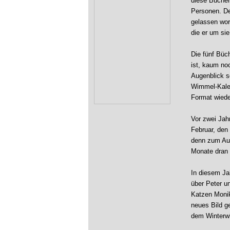
diese Bücher
Personen. De
gelassen wor
die er um sie
Die fünf Büch
ist, kaum no
Augenblick s
Wimmel-Kalen
Format wiede
Vor zwei Jah
Februar, den
denn zum Aus
Monate dran w
In diesem Jah
über Peter un
Katzen Monik
neues Bild g
dem Winterw