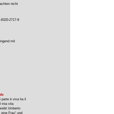
nachten nicht
-8320-2717-9
ingend mit
ade
 parte è viva ha il
l mia vita
hreibt Umberto
t eine Frau“ und