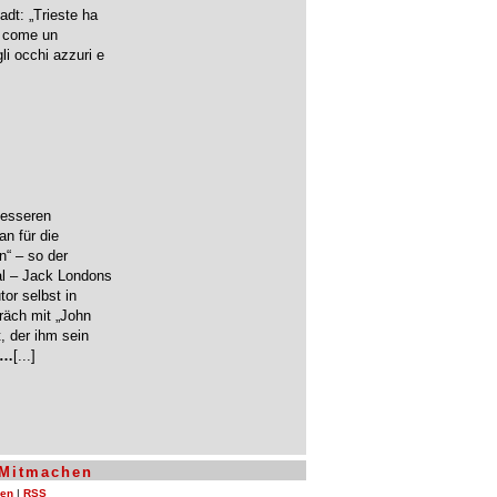
adt: „Trieste ha
è come un
li occhi azzuri e
besseren
an für die
n“ – so der
l – Jack Londons
or selbst in
äch mit „John
, der ihm sein
…
[...]
Mitmachen
len
|
RSS