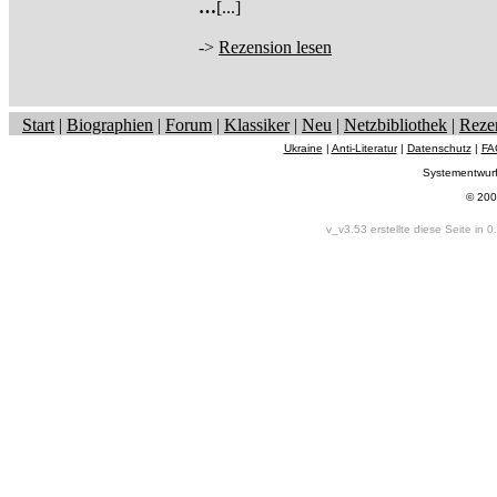
…
[...]
->
Rezension lesen
Start
|
Biographien
|
Forum
|
Klassiker
|
Neu
|
Netzbibliothek
|
Reze
Ukraine
|
Anti-Literatur
|
Datenschutz
|
FA
Systementwur
© 200
v_v3.53 erstellte diese Seite in 