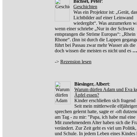
Bichsel, Peter
:
Geschichten
Was ein Projektor ist: „Gerät, da
Lichtbilder auf einer Leinwand
wiedergibt“. Was anzumerken w
wenn einer schriebe „Nur in der Schweiz
entsprangen die Ströme Europas“: „Rhein 
Rhone“. (Inn ist durch die Lappen gegange
führt bei Passau zwar mehr Wasser als di
doch wissen die meisten es nicht und es
->
Rezension lesen
Biesinger, Albert
:
Warum dürfen Adam und Eva k
Äpfel essen?
Kinder erschließen sich fragend 
Seit mein mittlerweile elfjährige
sprechen gelernt hatte, sagte er -oft dutze
am Tag - zu mir: "Papa, ich habe mal eine
Mit zunehmendem Alter haben sich die Fr
verändert. Zur Zeit geht es viel um Politik
und Schule. In jedem Leben eines Kinde