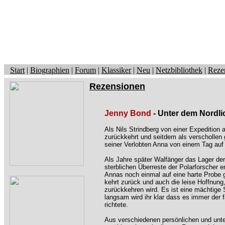
Start
|
Biographien
|
Forum
|
Klassiker
|
Neu
|
Netzbibliothek
|
Reze
Rezensionen
Jenny Bond
- Unter dem Nordli
Als Nils Strindberg von einer Expedition 
zurückkehrt und seitdem als verschollen g
seiner Verlobten Anna von einem Tag auf
Als Jahre später Walfänger das Lager der
sterblichen Überreste der Polarforscher 
Annas noch einmal auf eine harte Probe g
kehrt zurück und auch die leise Hoffnung
zurückkehren wird. Es ist eine mächtige 
langsam wird ihr klar dass es immer der 
richtete.
Aus verschiedenen persönlichen und unte