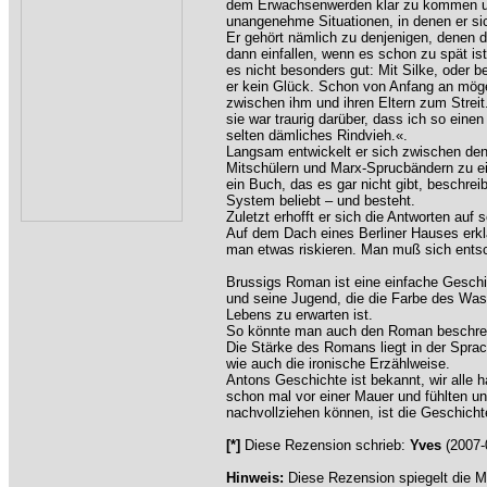
dem Erwachsenwerden klar zu kommen und
unangenehme Situationen, in denen er sich
Er gehört nämlich zu denjenigen, denen 
dann einfallen, wenn es schon zu spät is
es nicht besonders gut: Mit Silke, oder be
er kein Glück. Schon von Anfang an mögen
zwischen ihm und ihren Eltern zum Streit.
sie war traurig darüber, dass ich so einen
selten dämliches Rindvieh.«.
Langsam entwickelt er sich zwischen den
Mitschülern und Marx-Sprucbändern zu ei
ein Buch, das es gar nicht gibt, beschre
System beliebt – und besteht.
Zuletzt erhofft er sich die Antworten auf
Auf dem Dach eines Berliner Hauses erkl
man etwas riskieren. Man muß sich ents
Brussigs Roman ist eine einfache Geschic
und seine Jugend, die die Farbe des Wasse
Lebens zu erwarten ist.
So könnte man auch den Roman beschreib
Die Stärke des Romans liegt in der Sprac
wie auch die ironische Erzählweise.
Antons Geschichte ist bekannt, wir alle h
schon mal vor einer Mauer und fühlten uns
nachvollziehen können, ist die Geschicht
[*]
Diese Rezension schrieb:
Yves
(2007-
Hinweis:
Diese Rezension spiegelt die M