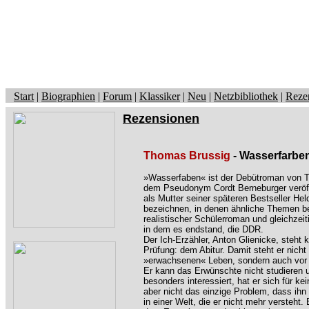
Start
|
Biographien
|
Forum
|
Klassiker
|
Neu
|
Netzbibliothek
|
Reze
Rezensionen
Thomas Brussig
- Wasserfarbe
»Wasserfaben« ist der Debütroman von T
dem Pseudonym Cordt Berneburger veröff
als Mutter seiner späteren Bestseller He
bezeichnen, in denen ähnliche Themen bea
realistischer Schülerroman und gleichzei
in dem es endstand, die DDR.
Der Ich-Erzähler, Anton Glienicke, steht 
Prüfung: dem Abitur. Damit steht er nicht
»erwachsenen« Leben, sondern auch vor d
Er kann das Erwünschte nicht studieren u
besonders interessiert, hat er sich für k
aber nicht das einzige Problem, dass ihn 
in einer Welt, die er nicht mehr versteht.