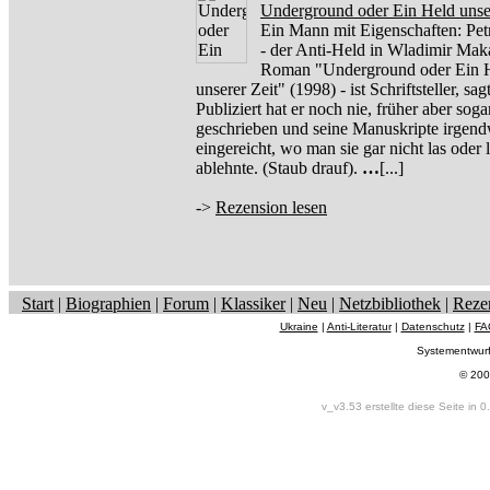
Underground oder Ein Held unser
Ein Mann mit Eigenschaften: Pet
- der Anti-Held in Wladimir Mak
Roman "Underground oder Ein 
unserer Zeit" (1998) - ist Schriftsteller, sa
Publiziert hat er noch nie, früher aber soga
geschrieben und seine Manuskripte irgen
eingereicht, wo man sie gar nicht las oder 
ablehnte. (Staub drauf).
…
[...]
->
Rezension lesen
Start
|
Biographien
|
Forum
|
Klassiker
|
Neu
|
Netzbibliothek
|
Reze
Ukraine
|
Anti-Literatur
|
Datenschutz
|
FA
Systementwur
© 200
v_v3.53 erstellte diese Seite in 