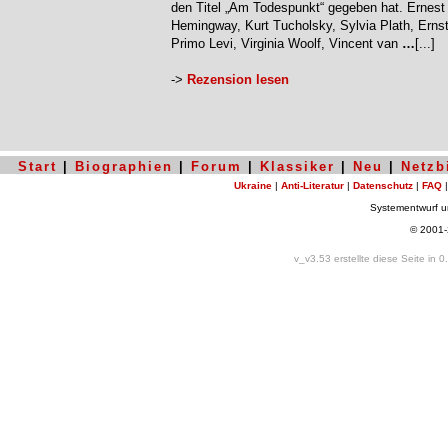
den Titel „Am Todespunkt“ gegeben hat. Ernest
Hemingway, Kurt Tucholsky, Sylvia Plath, Ernst 
Primo Levi, Virginia Woolf, Vincent van
…
[...]
->
Rezension lesen
Start
|
Biographien
|
Forum
|
Klassiker
|
Neu
|
Netzb
Ukraine
|
Anti-Literatur
|
Datenschutz
|
FAQ
Systementwurf 
© 2001
v_v3.53 erstellte diese Seite in 