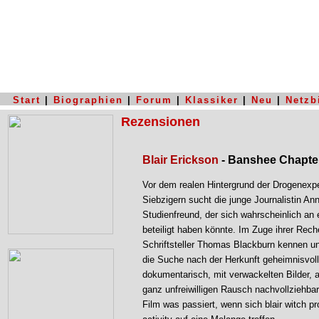
Start
|
Biographien
|
Forum
|
Klassiker
|
Neu
|
Netzb
Rezensionen
Blair Erickson
- Banshee Chapte
Vor dem realen Hintergrund der Drogenexp
Siebzigern sucht die junge Journalistin An
Studienfreund, der sich wahrscheinlich an
beteiligt haben könnte. Im Zuge ihrer Rech
Schriftsteller Thomas Blackburn kennen u
die Suche nach der Herkunft geheimnisvoll
dokumentarisch, mit verwackelten Bilder, 
ganz unfreiwilligen Rausch nachvollziehba
Film was passiert, wenn sich blair witch p