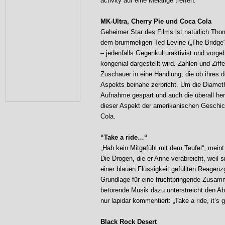
activity auf eine Melange treffen.
MK-Ultra, Cherry Pie und Coca Cola
Geheimer Star des Films ist natürlich Tho
dem brummeligen Ted Levine („The Bridge“
– jedenfalls Gegenkulturaktivist und vorgebl
kongenial dargestellt wird. Zahlen und Zif
Zuschauer in eine Handlung, die ob ihres 
Aspekts beinahe zerbricht. Um die Diamet
Aufnahme gespart und auch die überall h
dieser Aspekt der amerikanischen Geschich
Cola.
“Take a ride…“
„Hab kein Mitgefühl mit dem Teufel“, meint
Die Drogen, die er Anne verabreicht, weil 
einer blauen Flüssigkeit gefüllten Reagen
Grundlage für eine fruchtbringende Zusamme
betörende Musik dazu unterstreicht den A
nur lapidar kommentiert: „Take a ride, it’
Black Rock Desert