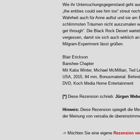
Wie ihr Untersuchungsgegenstand geht auch
„the entities could see him too“ streut noc
Wahrheit auch für Anne auftut und sie am E
schlimmsten Träumen nicht auszumalen wag
get through”. Die Black Rock Desert warte
vergessen, damit sie sich auch wirklich a
Milgram-Experiment lässt grüßen.
Blair Erickson
Banshee Chapter
Mit Katia Winter, Michael McMillian, Ted L
USA, 2015, 84 min, Bonusmaterial: Behind t
DVD, Koch Media Home Entertainment
[*]
Diese Rezension schrieb:
Jürgen Webe
Hinweis:
Diese Rezension spiegelt die Mei
der Meinung von versalia.de übereinstimm
-> Möchten Sie eine eigene
Rezension ver