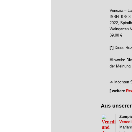
Venezia – La
ISBN: 978-3
2022, Spiral
Weingarten V
39,00 €
[*]
Diese Rez
Hinweis:
Die
der Meinung 
-> Möchten S
[ weitere
Re
Aus unsere
Zampie
Venedi
Mariann