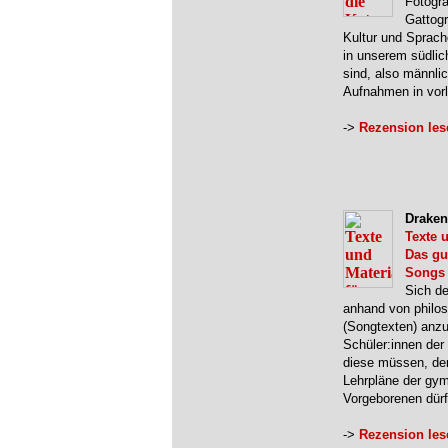
Fotogra
Gattogr
Kultur und Sprach
in unserem südlich
sind, also männli
Aufnahmen in vor
->
Rezension les
Draken
Texte u
Das gu
Songs 
Sich d
anhand von philos
(Songtexten) anzu
Schüler:innen der 
diese müssen, den
Lehrpläne der gym
Vorgeborenen dür
->
Rezension les