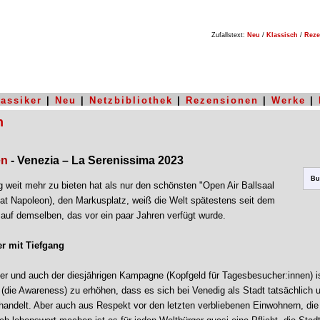
Zufallstext:
Neu
/
Klassisch
/
Reze
lassiker
|
Neu
|
Netzbibliothek
|
Rezensionen
|
Werke
|
n
en
- Venezia – La Serenissima 2023
Bu
 weit mehr zu bieten hat als nur den schönsten "Open Air Ballsaal
itat Napoleon), den Markusplatz, weiß die Welt spätestens seit dem
auf demselben, das vor ein paar Jahren verfügt wurde.
r mit Tiefgang
ser und auch der diesjährigen Kampagne (Kopfgeld für Tagesbesucher:innen) i
(die Awareness) zu erhöhen, dass es sich bei Venedig als Stadt tatsächlich
andelt. Aber auch aus Respekt vor den letzten verbliebenen Einwohnern, die 