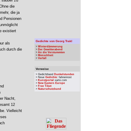
t sauber zu
 Ohne die
mehr, die ja
nd Pensionen
runmöglicht
 existiert
Gedichte von Georg Trakl
ur als
>
Winterdämmerung
uch durch die
>
Der Gewitterabend
>
An die Verstummten
>
Menschheit
>
Verfall
Verweise
> Gedichtband
Dunkelstunden
> Neue
Gedichte
: fahnenrost
>
Kunstportal
xarto.com
>
New Eastern Europe
und
>
Free Tibet
>
Naturschutzbund
m
er Nacht,
gesamt 12
e. Vielleicht
eses
uch