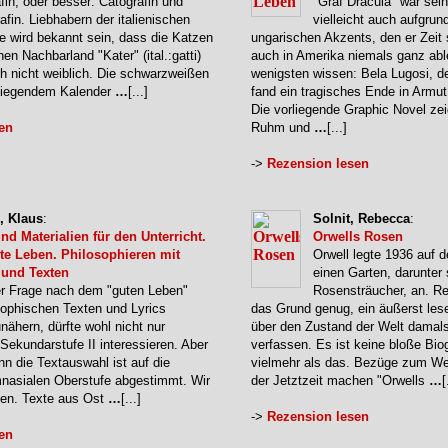
fin, oder besser: Catografin und
"Graf Dracula" war sein
afin. Liebhabern der italienischen
vielleicht auch aufgrun
e wird bekannt sein, dass die Katzen
ungarischen Akzents, den er Zeit
en Nachbarland "Kater" (ital.:gatti)
auch in Amerika niemals ganz abl
ch nicht weiblich. Die schwarzweißen
wenigsten wissen: Bela Lugosi, d
liegendem Kalender
…
[...]
fand ein tragisches Ende in Armut
Die vorliegende Graphic Novel zei
en
Ruhm und
…
[...]
->
Rezension lesen
, Klaus
:
Solnit, Rebecca
:
nd Materialien für den Unterricht.
Orwells Rosen
te Leben. Philosophieren mit
Orwell legte 1936 auf d
und Texten
einen Garten, darunter
er Frage nach dem "guten Leben"
Rosensträucher, an. Re
ophischen Texten und Lyrics
das Grund genug, ein äußerst le
nähern, dürfte wohl nicht nur
über den Zustand der Welt damals
Sekundarstufe II interessieren. Aber
verfassen. Es ist keine bloße Bio
n die Textauswahl ist auf die
vielmehr als das. Bezüge zum We
nasialen Oberstufe abgestimmt. Wir
der Jetztzeit machen "Orwells
…
[
fen. Texte aus Ost
…
[...]
->
Rezension lesen
en