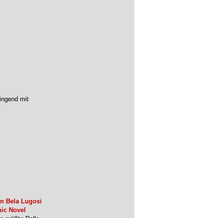
ingend mit
n Bela Lugosi
hic Novel