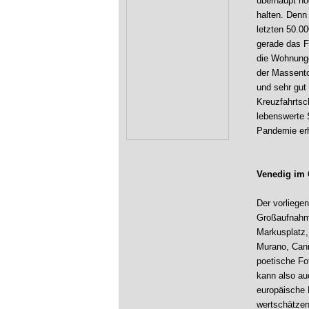
überhaupt no
halten. Denn
letzten 50.0
gerade das F
die Wohnunge
der Massento
und sehr gut
Kreuzfahrtsch
lebenswerte 
Pandemie erh
Venedig im 
Der vorliege
Großaufnahme
Markusplatz,
Murano, Cann
poetische Fot
kann also au
europäische 
wertschätzen