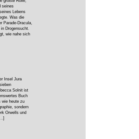
e größte Rolle,
d seines
 seines Lebens
egte. Was die
er Parade-Dracula,
 in Drogensucht.
gt, wie nahe sich
er Insel Jura
 sieben
becca Solnit ist
senswertes Buch
 wie heute zu
graphie, sondern
rk Orwells und
...]