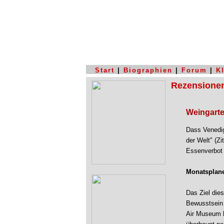
Start
|
Biographien
|
Forum
|
K
Rezensione
Weingart
Dass Venedig
der Welt" (Z
Essenverbot 
Monatsplane
Das Ziel die
Bewusstsein 
Air Museum h