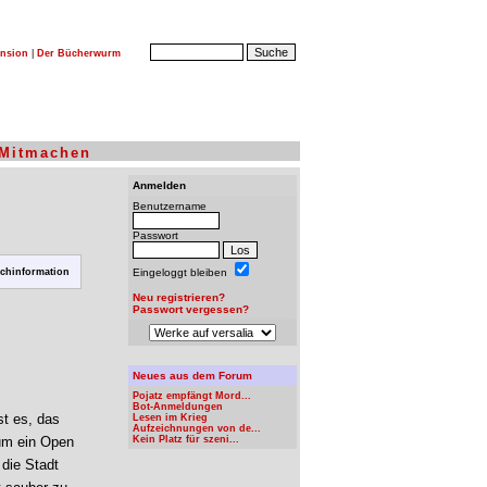
nsion
|
Der Bücherwurm
Mitmachen
Anmelden
Benutzername
Passwort
chinformation
Eingeloggt bleiben
Neu registrieren?
Passwort vergessen?
Neues aus dem Forum
Pojatz empfängt Mord...
Bot-Anmeldungen
st es, das
Lesen im Krieg
Aufzeichnungen von de...
 um ein Open
Kein Platz für szeni...
die Stadt