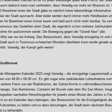
ch lebenswert machen ist es für jeden Weltbürger quasi eine Pflicht, die Stad
 auch dadurch kann man verhindern, dass Venedig nur mehr ein Museum ist.
00 Bewohner:innen der Stadt gäbe es nämlich keine lebensfähige Infrastruktur 
lair der Stadt ausmacht. Aber leider werden durch immer mehr Hotelbauten u
n für Bewohner:innen immer teurer und bald auch nicht mehr leistbar. So ve
urismus das Gedeihen einer Stadt, die eigentlich schon mehrere Jahrhunderte
 ohne ihn auskommen würde. Die Bewegung gegen die "Grandi Navi" (die
iffe) war nur ein Anfang. Das Bewusstsein, dass Venedig einzigartig ist und n
Stadt auch in Tourismus-schwachen Monaten überleben kann wurde gerade a
öht. Venedig, der Kampf geht weiter!
Großformat
nde Weingarten Kalender 2023 zeigt Venedig – die einzigartige Lagunenstadt 
n von 49.00 x 68.00 cm. Es gibt sogar eine spektakuläre Luftaufnahme vo
 weitere Fotos von der Rialtobrücke, der Salute-Kirche in vollmondbeschienen
aregio, San Bartolomeo, Contarini del Bovolo oder dem Rio San Moisé. Ins
ografien namhafter Reisefotografen für jeweils einen Monat des Jahres in Farb
ch so ein Kalender dazu beitragen, das Bewusstsein für die Einzigartigkeit di
Kulturerbes zu heben und so dazu beizutragen, die Stadt beim nächsten Bes
d zu behandeln.