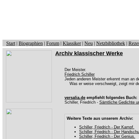
Start
|
Biographien
|
Forum
|
Klassiker
|
Neu
|
Netzbibliothek
|
Reze
Archiv klassischer Werke
Der Meister.
Friedrich Schiller
Jeden anderen Meister erkennt man an de
Was er weise verschweigt, zeigt mir de
versalia.de
empfiehlt folgendes Buch:
Schiller, Friedrich -
Sämtliche Gedichte u
Weitere Texte aus unserem Archiv:
Schiller, Friedrich - Der Kampf.
Schiller, Friedrich - Der Handsch
Schiller, Friedrich - Der Genius.