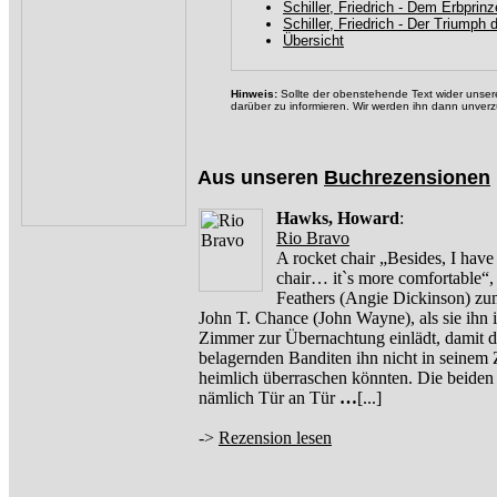
Schiller, Friedrich - Dem Erbpri
Schiller, Friedrich - Der Triumph 
Übersicht
Hinweis:
Sollte der obenstehende Text wider unsere
darüber zu informieren. Wir werden ihn dann unverz
Aus unseren
Buchrezensionen
Hawks, Howard
:
Rio Bravo
A rocket chair „Besides, I have
chair… it`s more comfortable“,
Feathers (Angie Dickinson) zu
John T. Chance (John Wayne), als sie ihn i
Zimmer zur Übernachtung einlädt, damit d
belagernden Banditen ihn nicht in seinem
heimlich überraschen könnten. Die beide
nämlich Tür an Tür
…
[...]
->
Rezension lesen