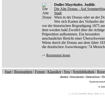
Duller-Mayrhofer, Judith
:
Die Alte Donau - Auf Sommerfrisc
Stadt
Wien in der Donau oder an der D
Wer sich Karten des Verlaufes de
vor der historischen Begradigung 1875 ans
dem werden bald Zweifel über die richtige
Präposition aufkommen. Ein besonders
anschaulicher Bericht einer Überschwem
Wiens durch die Donau aus dem Jahre 183
die drastischen Auswirkungen: 74 Mensc
->
Rezension lesen
Start
|
Biographien
|
Forum
|
Klassiker
|
Neu
|
Netzbibliothek
|
Reze
Ukraine
|
Anti-Literatur
|
Datenschutz
|
FA
Systementwur
© 200
v_v3.53 erstellte diese Seite in 