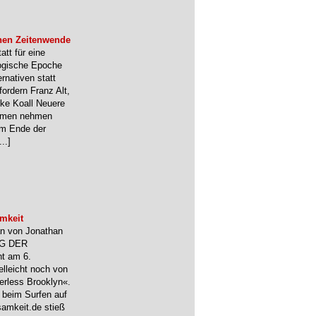
hen Zeitenwende
tt für eine
ogische Epoche
rnativen statt
fordern Franz Alt,
ke Koall Neuere
hemen nehmen
em Ende der
...]
amkeit
an von Jonathan
NG DER
t am 6.
elleicht noch von
rless Brooklyn«.
h beim Surfen auf
samkeit.de stieß