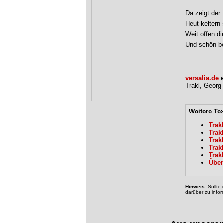
Da zeigt der 
Heut keltern
Weit offen d
Und schön b
versalia.de
e
Trakl, Georg
Weitere Te
Trak
Trak
Trak
Trak
Trak
Über
Hinweis:
Sollte 
darüber zu infor