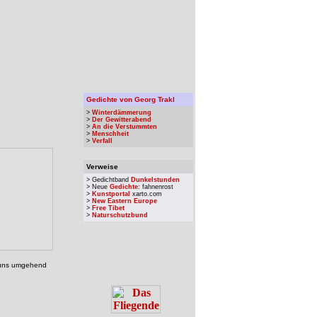
Gedichte von Georg Trakl
>
Winterdämmerung
>
Der Gewitterabend
>
An die Verstummten
>
Menschheit
>
Verfall
Verweise
> Gedichtband
Dunkelstunden
> Neue
Gedichte
: fahnenrost
>
Kunstportal
xarto.com
>
New Eastern Europe
>
Free Tibet
>
Naturschutzbund
, uns umgehend