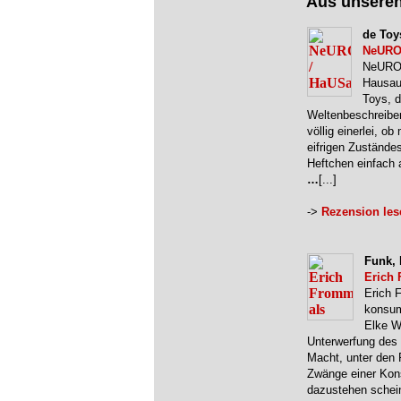
Aus unsere
de Toy
NeURO
NeURO
Hausau
Toys, d
Weltenbeschreiber
völlig einerlei, 
eifrigen Zustände
Heftchen einfach a
…
[...]
->
Rezension les
Funk, 
Erich
Erich F
konsumo
Elke Wo
Unterwerfung des
Macht, unter den 
Zwänge einer Kons
dazustehen schein