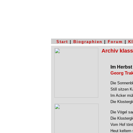
Start
|
Biographien
|
Forum
|
K
Archiv klas
Im Herbst
Georg Trak
Die Sonnenb
Still sitzen
Im Acker müh
Die Klostergl
Die Vögel sag
Die Klostergl
Vom Hof tönt
Heut keltern