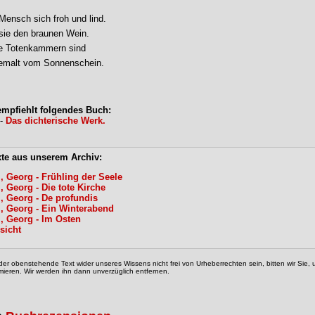
Mensch sich froh und lind.
 sie den braunen Wein.
ie Totenkammern sind
emalt vom Sonnenschein.
mpfiehlt folgendes Buch:
 -
Das dichterische Werk.
xte aus unserem Archiv:
l, Georg - Frühling der Seele
l, Georg - Die tote Kirche
l, Georg - De profundis
l, Georg - Ein Winterabend
l, Georg - Im Osten
sicht
der obenstehende Text wider unseres Wissens nicht frei von Urheberrechten sein, bitten wir Sie
mieren. Wir werden ihn dann unverzüglich entfernen.