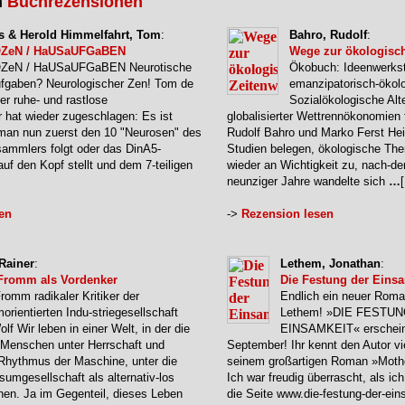
n
Buchrezensionen
s & Herold Himmelfahrt, Tom
:
Bahro, Rudolf
:
ZeN / HaUSaUFGaBEN
Wege zur ökologisc
ZeN / HaUSaUFGaBEN Neurotische
Ökobuch: Ideenwerksta
fgaben? Neurologischer Zen! Tom de
emanzipatorisch-ökol
er ruhe- und rastlose
Sozialökologische Alte
 hat wieder zugeschlagen: Es ist
globalisierter Wettrennökonomien 
ob man nun zuerst den 10 "Neurosen" des
Rudolf Bahro und Marko Ferst Hei
sammlers folgt oder das DinA5-
Studien belegen, ökologische T
uf den Kopf stellt und dem 7-teiligen
wieder an Wichtigkeit zu, nach-d
neunziger Jahre wandelte sich
…
[
en
->
Rezension lesen
Rainer
:
Lethem, Jonathan
:
 Fromm als Vordenker
Die Festung der Eins
romm radikaler Kritiker der
Endlich ein neuer Rom
rientierten Indu-striegesellschaft
Lethem! »DIE FESTU
lf Wir leben in einer Welt, in der die
EINSAMKEIT« erschein
 Menschen unter Herrschaft und
September! Ihr kennt den Autor vi
Rhythmus der Maschine, unter die
seinem großartigen Roman »Mothe
umgesellschaft als alternativ-los
Ich war freudig überrascht, als ic
en. Ja im Gegenteil, dieses Leben
die Seite www.die-festung-der-ein