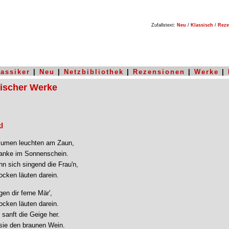
Zufallstext:
Neu
/
Klassisch
/
Reze
lassiker
|
Neu
|
Netzbibliothek
|
Rezensionen
|
Werke
|
sischer Werke
l
lumen leuchten am Zaun,
 Kanke im Sonnenschein.
n sich singend die Frau'n,
ocken läuten darein.
en dir ferne Mär',
ocken läuten darein.
 sanft die Geige her.
 sie den braunen Wein.