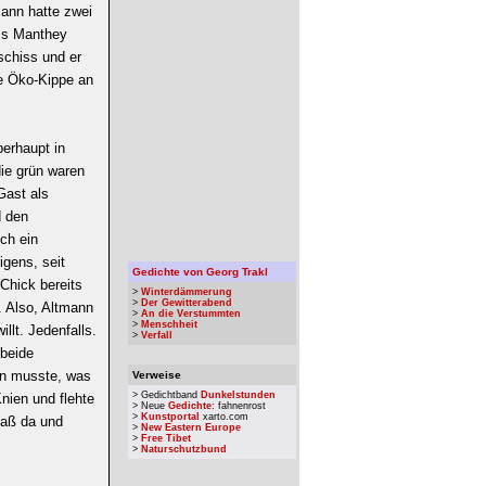
mann hatte zwei
iss Manthey
schiss und er
e Öko-Kippe an
berhaupt in
die grün waren
Gast als
d den
ch ein
gens, seit
Gedichte von Georg Trakl
Chick bereits
>
Winterdämmerung
>
Der Gewitterabend
. Also, Altmann
>
An die Verstummten
>
Menschheit
llt. Jedenfalls.
>
Verfall
 beide
n musste, was
Verweise
> Gedichtband
Dunkelstunden
Knien und flehte
> Neue
Gedichte
: fahnenrost
>
Kunstportal
xarto.com
Saß da und
>
New Eastern Europe
>
Free Tibet
>
Naturschutzbund