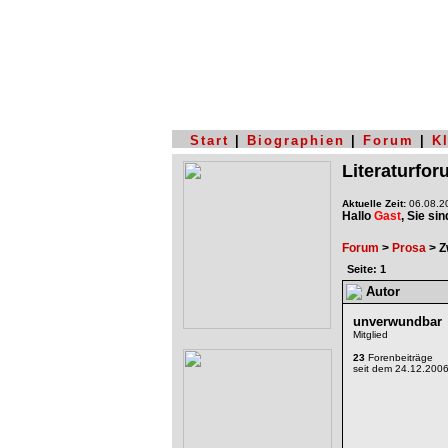
Start
|
Biographien
|
Forum
|
K
Literaturfo
Aktuelle Zeit:
06.08.20
Hallo
Gast
, Sie si
Forum
>
Prosa
> Z
Seite: 1
Autor
unverwundbar
Mitglied
23
Forenbeiträge
seit dem 24.12.200