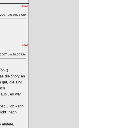
.2007 um 20:33 Uhr
.2007 um 20:05 Uhr
on :)
as die Story an
 gut, die sind
uch
laub´, es war
bst... ich kann
icht´ nach
e andere,