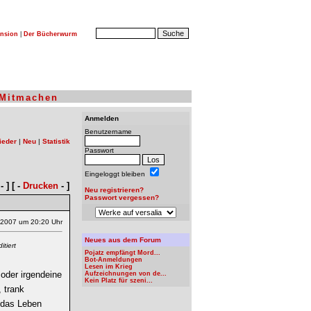
nsion
|
Der Bücherwurm
Mitmachen
Anmelden
Benutzername
ieder
|
Neu
|
Statistik
Passwort
Eingeloggt bleiben
- ] [ -
Drucken
- ]
Neu registrieren?
Passwort vergessen?
.2007 um 20:20 Uhr
Neues aus dem Forum
tiert
Pojatz empfängt Mord...
Bot-Anmeldungen
Lesen im Krieg
oder irgendeine
Aufzeichnungen von de...
Kein Platz für szeni...
 trank
 das Leben