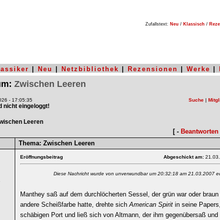
Zufallstext:
Neu
/
Klassisch
/
Reze
lassiker
|
Neu
|
Netzbibliothek
|
Rezensionen
|
Werke
|
rum:
Zwischen Leeren
26 - 17:05:35
Suche
|
Mitgl
nd nicht eingeloggt!
wischen Leeren
[ -
Beantworten
Thema:
Zwischen Leeren
Eröffnungsbeitrag
Abgeschickt am:
21.03
Diese Nachricht wurde von unverwundbar um 20:32:18 am 21.03.2007 edi
6
Manthey saß auf dem durchlöcherten Sessel, der grün war oder braun 
andere Scheißfarbe hatte, drehte sich
American Spirit
in seine Papers,
schäbigen Port und ließ sich von Altmann, der ihm gegenübersaß und