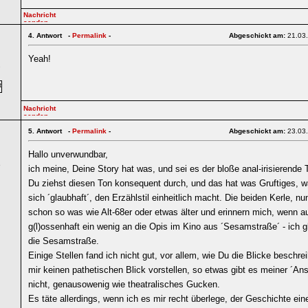
4.
Antwort -
Permalink
-
Abgeschickt am:
21.03
Yeah!
7
5.
Antwort -
Permalink
-
Abgeschickt am:
23.03
Hallo unverwundbar,
6
ich meine, Deine Story hat was, und sei es der bloße anal-irisierende T
Du ziehst diesen Ton konsequent durch, und das hat was Gruftiges, w
sich ´glaubhaft´, den Erzählstil einheitlich macht. Die beiden Kerle, nun
schon so was wie Alt-68er oder etwas älter und erinnern mich, wenn a
g(l)ossenhaft ein wenig an die Opis im Kino aus ´Sesamstraße´ - ich g
die Sesamstraße.
Einige Stellen fand ich nicht gut, vor allem, wie Du die Blicke beschrei
mir keinen pathetischen Blick vorstellen, so etwas gibt es meiner ´Ans
nicht, genausowenig wie theatralisches Gucken.
Es täte allerdings, wenn ich es mir recht überlege, der Geschichte ein