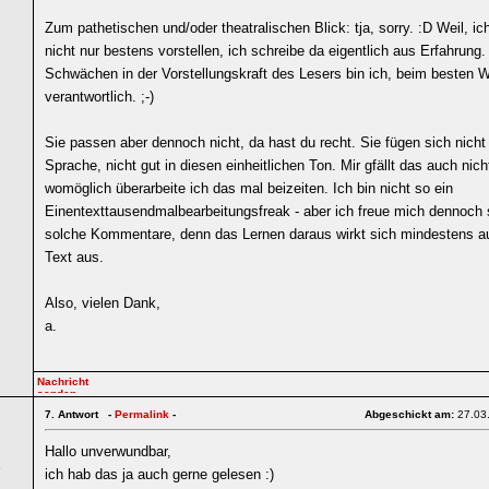
Zum pathetischen und/oder theatralischen Blick: tja, sorry. :D Weil, i
nicht nur bestens vorstellen, ich schreibe da eigentlich aus Erfahrung.
Schwächen in der Vorstellungskraft des Lesers bin ich, beim besten Wi
verantwortlich. ;-)
Sie passen aber dennoch nicht, da hast du recht. Sie fügen sich nicht 
Sprache, nicht gut in diesen einheitlichen Ton. Mir gfällt das auch nich
womöglich überarbeite ich das mal beizeiten. Ich bin nicht so ein
Einentexttausendmalbearbeitungsfreak - aber ich freue mich dennoch 
solche Kommentare, denn das Lernen daraus wirkt sich mindestens a
Text aus.
Also, vielen Dank,
a.
7.
Antwort -
Permalink
-
Abgeschickt am:
27.03
Hallo unverwundbar,
6
ich hab das ja auch gerne gelesen :)