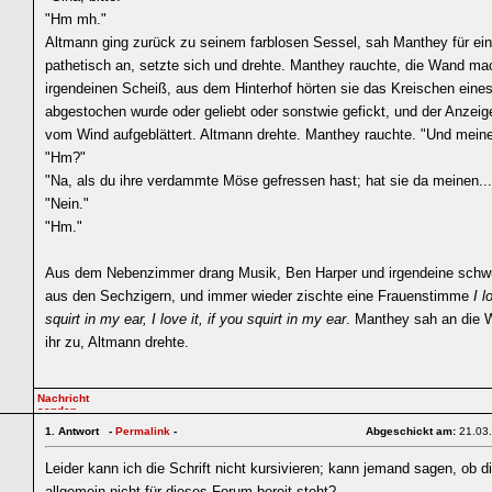
"Hm mh."
Altmann ging zurück zu seinem farblosen Sessel, sah Manthey für ei
pathetisch an, setzte sich und drehte. Manthey rauchte, die Wand ma
irgendeinen Scheiß, aus dem Hinterhof hörten sie das Kreischen eines
abgestochen wurde oder geliebt oder sonstwie gefickt, und der Anzeig
vom Wind aufgeblättert. Altmann drehte. Manthey rauchte. "Und mein
"Hm?"
"Na, als du ihre verdammte Möse gefressen hast; hat sie da meinen...
"Nein."
"Hm."
Aus dem Nebenzimmer drang Musik, Ben Harper und irgendeine sch
aus den Sechzigern, und immer wieder zischte eine Frauenstimme
I l
squirt in my ear, I love it, if you squirt in my ear
. Manthey sah an die 
ihr zu, Altmann drehte.
1.
Antwort -
Permalink
-
Abgeschickt am:
21.03
Leider kann ich die Schrift nicht kursivieren; kann jemand sagen, ob d
6
allgemein nicht für dieses Forum bereit steht?