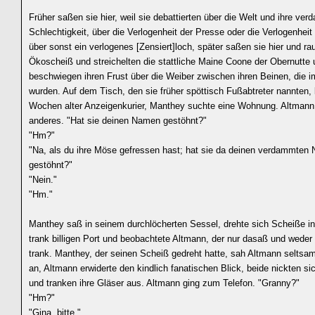
Früher saßen sie hier, weil sie debattierten über die Welt und ihre ve
Schlechtigkeit, über die Verlogenheit der Presse oder die Verlogenheit
über sonst ein verlogenes [Zensiert]loch, später saßen sie hier und ra
Ökoscheiß und streichelten die stattliche Maine Coone der Obernutte
beschwiegen ihren Frust über die Weiber zwischen ihren Beinen, die 
wurden. Auf dem Tisch, den sie früher spöttisch Fußabtreter nannten, 
Wochen alter Anzeigenkurier, Manthey suchte eine Wohnung. Altmann
anderes. "Hat sie deinen Namen gestöhnt?"
"Hm?"
"Na, als du ihre Möse gefressen hast; hat sie da deinen verdammten
gestöhnt?"
"Nein."
"Hm."
Manthey saß in seinem durchlöcherten Sessel, drehte sich Scheiße in
trank billigen Port und beobachtete Altmann, der nur dasaß und weder
trank. Manthey, der seinen Scheiß gedreht hatte, sah Altmann seltsam
an, Altmann erwiderte den kindlich fanatischen Blick, beide nickten si
und tranken ihre Gläser aus. Altmann ging zum Telefon. "Granny?"
"Hm?"
"Gina, bitte."