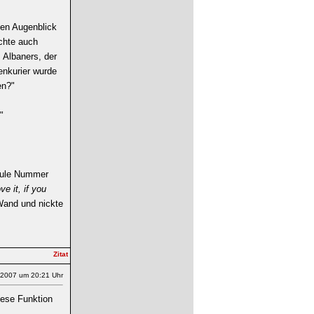
nen Augenblick
chte auch
 Albaners, der
enkurier wurde
en?"
"
wule Nummer
ove it, if you
Wand und nickte
.2007 um 20:21 Uhr
iese Funktion