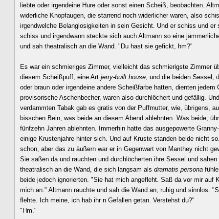
liebte oder irgendeine Hure oder sonst einen Scheiß, beobachten. Alt
widerliche Knopfaugen, die starrend noch widerlicher waren, also sch
irgendwelche Belanglosigkeiten in sein Gesicht. Und er schiss und er 
schiss und irgendwann steckte sich auch Altmann so eine jämmerlich
und sah theatralisch an die Wand. "Du hast sie gefickt, hm?"
Es war ein schmieriges Zimmer, vielleicht das schmierigste Zimmer ü
diesem Scheißpuff, eine Art
jerry-built house
, und die beiden Sessel, 
oder braun oder irgendeine andere Scheißfarbe hatten, dienten jedem 
provisorische Aschenbecher, waren also durchlöchert und gefällig. Un
verdammten Tabak gab es gratis von der Puffmutter, wie, übrigens, au
bisschen Bein, was beide an diesem Abend ablehnten. Was beide, übri
fünfzehn Jahren ablehnten. Immerhin hatte das ausgepowerte Granny-
einige Krustenjahre hinter sich. Und auf Kruste standen beide nicht so
schon, aber das zu äußern war er in Gegenwart von Manthey nicht gewi
Sie saßen da und rauchten und durchlöcherten ihre Sessel und sahen
theatralisch an die Wand, die sich langsam als
dramatis persona
fühle
beide jedoch ignorierten. "Sie hat mich angefleht. Saß da vor mir auf 
mich an." Altmann rauchte und sah die Wand an, ruhig und sinnlos. "
flehte. Ich meine, ich hab ihr n Gefallen getan. Verstehst du?"
"Hm."