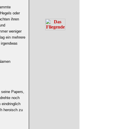
rdammte
 Hegels oder
uchten ihren
 und
immer weniger
lag ein mehrere
 irgendwas
 Namen
 seine Papers,
 drehte noch
 eindringlich
ch heroisch zu