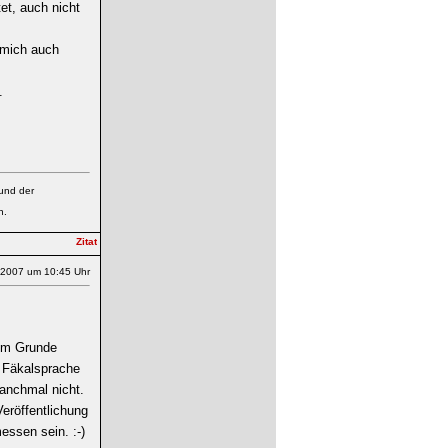
et, auch nicht
h mich auch
.
 und der
n.
.2007 um 10:45 Uhr
 im Grunde
e Fäkalsprache
manchmal nicht.
Veröffentlichung
essen sein. :-)