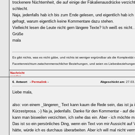
trockenere Nüchternheit, die auf einige der Fäkalienausdrücke verzicht
schlecht.
Naja, jedenfalls hab ich bis zum Ende gelesen, und eigentlich hab ic
gefragt, warum eigentlich keine Kommentare dazu stehen.
Vielleicht lesen die Leute nicht gern längere Texte? Ich weiß es nicht..
Grüße
mala
Es gibt nichts, was es nicht gäbe, und nichts ist weniger ergründbar als die Komplexität
Facettenreichtum zwischenmenschlicher Beziehungen, und seien es Liebesbeziehunge
6.
Antwort -
Permalink
-
Abgeschickt am:
27.03
Liebe mala,
6
also: von einem _längeren_ Text kann kaum die Rede sein, das ist ja
Kürzestprosa. ;-) Na ja, jedenfalls. Danke für den Kommentar - auf di
kann man bisweilen verzichten, ich sehe das ein. Aber - ich möchte 
Das ist so ein persönliches Ding, wenn ein Text von mir Aussicht auf 
hätte, würde ich es durchaus überarbeiten. Aber ich will mal nicht verm