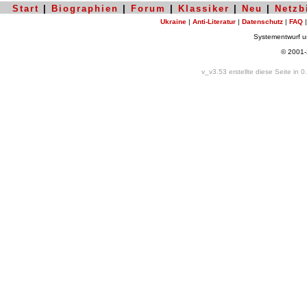
Start
|
Biographien
|
Forum
|
Klassiker
|
Neu
|
Netzb
Ukraine
|
Anti-Literatur
|
Datenschutz
|
FAQ
Systementwurf 
© 2001
v_v3.53 erstellte diese Seite in 