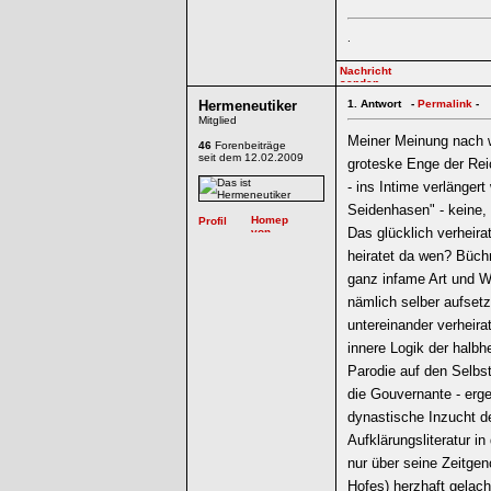
.
Hermeneutiker
1.
Antwort -
Permalink
-
Mitglied
Meiner Meinung nach w
46
Forenbeiträge
seit dem 12.02.2009
groteske Enge der Rei
- ins Intime verlänger
Seidenhasen" - keine, 
Das glücklich verheira
heiratet da wen? Büchn
ganz infame Art und W
nämlich selber aufset
untereinander verheira
innere Logik der halb
Parodie auf den Selbst
die Gouvernante - erg
dynastische Inzucht d
Aufklärungsliteratur in
nur über seine Zeitgen
Hofes) herzhaft gelac