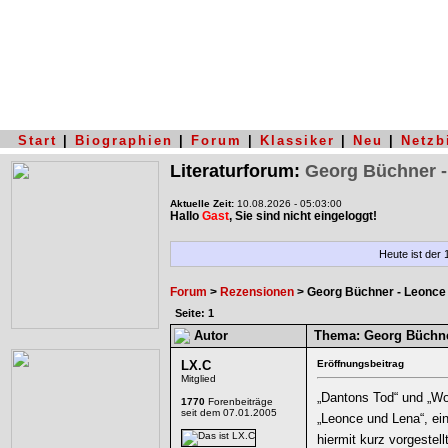
Start
|
Biographien
|
Forum
|
Klassiker
|
Neu
|
Netzb
Literaturforum:
Georg Büchner -
Aktuelle Zeit:
10.08.2026 - 05:03:00
Hallo
Gast
, Sie sind nicht eingeloggt!
Heute ist der
Forum
>
Rezensionen
> Georg Büchner - Leonce
Seite: 1
Autor
Thema:
Georg Büchne
LX.C
Eröffnungsbeitrag
Mitglied
„Dantons Tod“ und „Wo
1770
Forenbeiträge
seit dem 07.01.2005
„Leonce und Lena“, ei
hiermit kurz vorgestellt