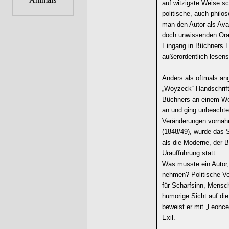
auf witzigste Weise sc
politische, auch philo
man den Autor als Avan
doch unwissenden Orak
Eingang in Büchners L
außerordentlich lesens
Anders als oftmals an
„Woyzeck“-Handschrift
Büchners an einem We
an und ging unbeachtet
Veränderungen vornahm
(1848/49), wurde das S
als die Moderne, der B
Uraufführung statt.
Was musste ein Autor,
nehmen? Politische Ver
für Scharfsinn, Mensch
humorige Sicht auf die 
beweist er mit „Leonc
Exil.