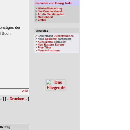
Gedichte von Georg Trakl
>
Winterdämmerung
>
Der Gewitterabend
>
An die Verstummten
>
Menschheit
>
Verfall
onstiges der
Verweise
d Buch.
> Gedichtband
Dunkelstunden
> Neue
Gedichte
: fahnenrost
>
Kunstportal
xarto.com
>
New Eastern Europe
>
Free Tibet
>
Naturschutzbund
- ] [ -
Drucken
- ]
 Beitrag