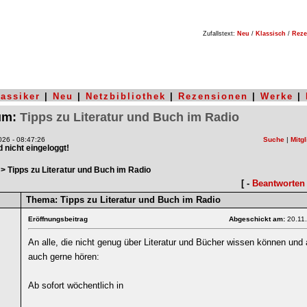
Zufallstext:
Neu
/
Klassisch
/
Reze
lassiker
|
Neu
|
Netzbibliothek
|
Rezensionen
|
Werke
|
rum:
Tipps zu Literatur und Buch im Radio
26 - 08:47:26
Suche
|
Mitgl
nd nicht eingeloggt!
> Tipps zu Literatur und Buch im Radio
[ -
Beantworten
Thema:
Tipps zu Literatur und Buch im Radio
Eröffnungsbeitrag
Abgeschickt am:
20.11
An alle, die nicht genug über Literatur und Bücher wissen können und
auch gerne hören:
Ab sofort wöchentlich in