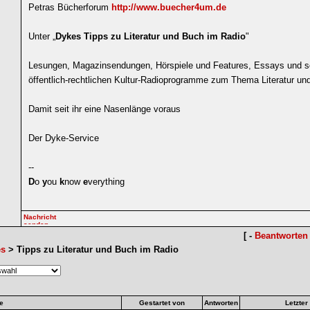
Petras Bücherforum
http://www.buecher4um.de
Unter „
Dykes Tipps zu Literatur und Buch im Radio
"
Lesungen, Magazinsendungen, Hörspiele und Features, Essays und s
öffentlich-rechtlichen Kultur-Radioprogramme zum Thema Literatur un
Damit seit ihr eine Nasenlänge voraus
Der Dyke-Service
--
D
o
y
ou
k
now
e
verything
[ -
Beantworten
es
> Tipps zu Literatur und Buch im Radio
e
Gestartet von
Antworten
Letzter