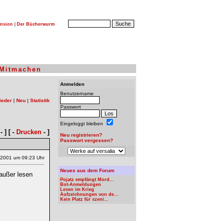
nsion
|
Der Bücherwurm
Mitmachen
Anmelden
Benutzername
ieder
|
Neu
|
Statistik
Passwort
Eingeloggt bleiben
- ] [ -
Drucken
- ]
Neu registrieren?
Passwort vergessen?
.2001 um 09:23 Uhr
Neues aus dem Forum
 außer lesen
Pojatz empfängt Mord...
Bot-Anmeldungen
Lesen im Krieg
Aufzeichnungen von de...
Kein Platz für szeni...