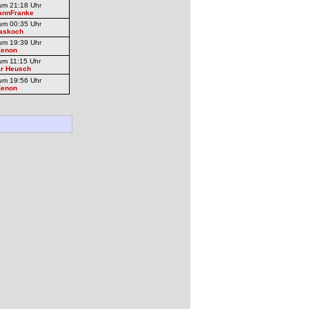
um 21:18 Uhr
annFranke
um 00:35 Uhr
iaskoch
um 19:39 Uhr
Kenon
um 11:15 Uhr
r Heusch
um 19:56 Uhr
Kenon