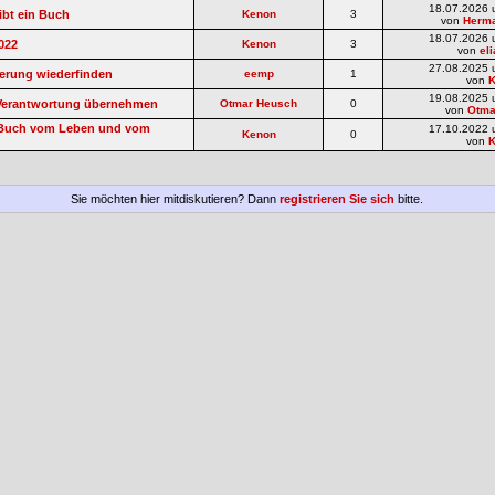
18.07.2026 
ibt ein Buch
Kenon
3
von
Herm
18.07.2026 
2022
Kenon
3
von
el
27.08.2025 
erung wiederfinden
eemp
1
von
19.08.2025 
 Verantwortung übernehmen
Otmar Heusch
0
von
Otma
e Buch vom Leben und vom
17.10.2022 
Kenon
0
von
Sie möchten hier mitdiskutieren? Dann
registrieren Sie sich
bitte.