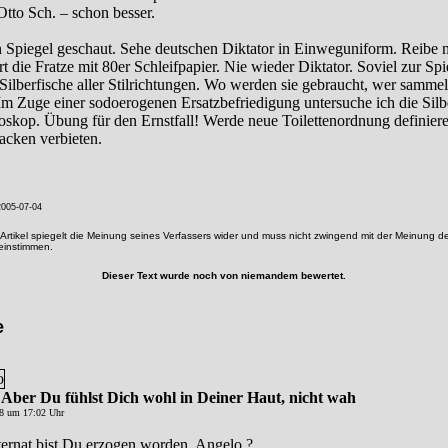
 Otto Sch. – schon besser.
 Spiegel geschaut. Sehe deutschen Diktator in Einweguniform. Reibe mi
 die Fratze mit 80er Schleifpapier. Nie wieder Diktator. Soviel zur Spi
ilberfische aller Stilrichtungen. Wo werden sie gebraucht, wer sammelt
? Im Zuge einer sodoerogenen Ersatzbefriedigung untersuche ich die Silb
oskop. Übung für den Ernstfall! Werde neue Toilettenordnung definier
acken verbieten.
005-07-04
Artikel spiegelt die Meinung seines Verfassers wider und muss nicht zwingend mit der Meinung de
reinstimmen.
Dieser Text wurde noch von niemandem bewertet.
e
 Aber Du fühlst Dich wohl in Deiner Haut, nicht wah
08 um 17:02 Uhr
ernat bist Du erzogen worden, Angelo ?