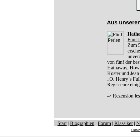
Aus unsere
Hatha
Fünf 
Zum 5
ersche
unverö
von fünf der be
Hathaway, Howa
Koster und Jean 
„O. Henry`s Ful
Regisseure eini
->
Rezension le
Start
|
Biographien
|
Forum
|
Klassiker
|
N
Ukrai