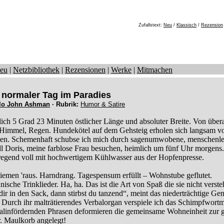
Zufallstext:
Neu
/
Klassisch
/
Rezension
eu
|
Netzbibliothek
|
Rezensionen
|
Werke
|
Mitmachen
 normaler Tag im Paradies
lo John Ashman
· Rubrik:
Humor & Satire
ich 5 Grad 23 Minuten östlicher Länge und absoluter Breite. Von überal
Himmel, Regen. Hundekötel auf dem Gehsteig erholen sich langsam v
en. Schemenhaft schubse ich mich durch sagenumwobene, menschenle
ll Doris, meine farblose Frau besuchen, heimlich um fünf Uhr morgen
regend voll mit hochwertigem Kühlwasser aus der Hopfenpresse.
iemen 'raus. Harndrang. Tagespensum erfüllt – Wohnstube geflutet.
ische Trinklieder. Ha, ha. Das ist die Art von Spaß die sie nicht verste
dir in den Sack, dann stirbst du tanzend“, meint das niederträchtige Ge
h. Durch ihr malträtierendes Verbalorgan verspiele ich das Schimpfwort
alinfördernden Phrasen deformieren die gemeinsame Wohneinheit zur g
. Maulkorb angelegt!