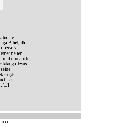
schichte
nga Bibel, die
 übersetzt
 einer neuen
lt und nun auch
ke Manga Jesus
 seine
ktor (der
uch Jesus
…
[...]
|
RSS