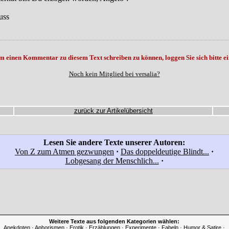
uss
m einen Kommentar zu diesem Text schreiben zu können, loggen Sie sich bitte ei
Noch kein Mitglied bei versalia?
zurück zur Artikelübersicht
Lesen Sie andere Texte unserer Autoren:
Von Z zum Atmen gezwungen
·
Das doppeldeutige Blindt...
·
Lobgesang der Menschlich...
·
Weitere Texte aus folgenden Kategorien wählen:
Anekdoten
·
Aphorismen
·
Erotik
·
Erzählungen
·
Experimente
·
Fabeln
·
Humor & Satire
·