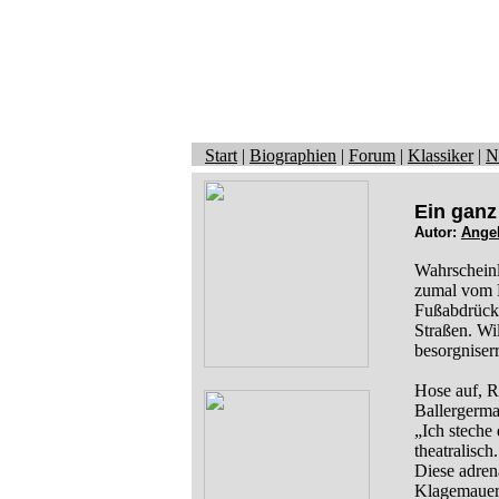
Start
|
Biographien
|
Forum
|
Klassiker
|
N
Ein ganz
Autor:
Ange
Wahrscheinl
zumal vom 
Fußabdrück
Straßen. Wi
besorgniser
Hose auf, R
Ballergerman
„Ich steche 
theatralisc
Diese adren
Klagemauer