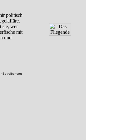
r politisch
egelaffäre.
 sie, wer
erfische mit
en und
r Betreiber von