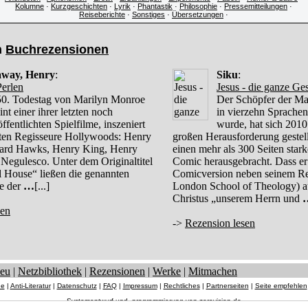
Kolumne
·
Kurzgeschichten
·
Lyrik
·
Phantastik
·
Philosophie
·
Pressemitteilungen
·
Reiseberichte
·
Sonstiges
·
Übersetzungen
·
n
Buchrezensionen
way, Henry
:
Siku
:
Perlen
Jesus - die ganze Ge
0. Todestag von Marilyn Monroe
Der Schöpfer der Ma
int einer ihrer letzten noch
in vierzehn Sprachen
ffentlichten Spielfilme, inszeniert
wurde, hat sich 2010
sten Regisseure Hollywoods: Henry
großen Herausforderung gestel
rd Hawks, Henry King, Henry
einen mehr als 300 Seiten star
Negulesco. Unter dem Originaltitel
Comic herausgebracht. Dass er
l House“ ließen die genannten
Comicversion neben seinem Re
ge der
…
[...]
London School of Theology) a
Christus „unserem Herrn und
sen
->
Rezension lesen
eu
|
Netzbibliothek
|
Rezensionen
|
Werke
|
Mitmachen
ne
|
Anti-Literatur
|
Datenschutz
|
FAQ
|
Impressum
|
Rechtliches
|
Partnerseiten
|
Seite empfehlen
Systementwurf und -programmierung von
zerovision.de