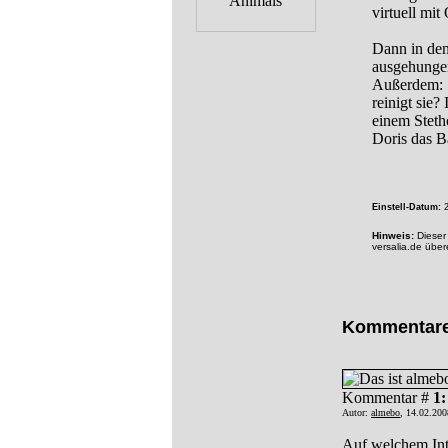
virtuell mit
Dann in den
ausgehungert
Außerdem: S
reinigt sie
einem Steth
Doris das B
Einstell-Datum:
2
Hinweis:
Dieser 
versalia.de übe
Kommentar
Kommentar #
1:
Autor:
almebo
, 14.02.20
Auf welchem Int