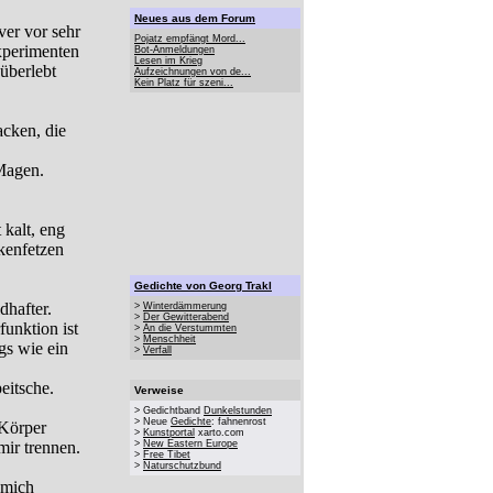
Neues aus dem Forum
er vor sehr
Pojatz empfängt Mord...
xperimenten
Bot-Anmeldungen
Lesen im Krieg
 überlebt
Aufzeichnungen von de...
Kein Platz für szeni...
cken, die
 Magen.
kalt, eng
kenfetzen
Gedichte von Georg Trakl
dhafter.
>
Winterdämmerung
>
Der Gewitterabend
unktion ist
>
An die Verstummten
>
Menschheit
gs wie ein
>
Verfall
eitsche.
Verweise
> Gedichtband
Dunkelstunden
> Neue
Gedichte
: fahnenrost
 Körper
>
Kunstportal
xarto.com
mir trennen.
>
New Eastern Europe
>
Free Tibet
>
Naturschutzbund
 mich