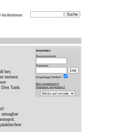
|
Der Bücherwurm
Anmelden
Benutzername
Passwort
l her,
on meinen
Eingeloggt bleiben
ere
Neu registrieren?
s. Den Tank
Passwort vergessen?
ht!
n unsagbar
monopol.
alaktischen