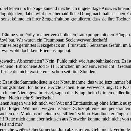
öbel leben noch? Nägelkauend mache ich ungelenkige Ausweichmanöv
lugobjekten; dabei wird der übernatürliche Drang nach ballistischen E
 sonst könnte ich ihrer Zeugerfraktion gratulieren, dass sie ihre Tochter
Träume von Dolly, meiner verschollenen Latexpuppe mit den Hängeba
syl bat. Wir waren ein Traumpaar. Seelenverwandtschaft!
t mir selbst gerührtes Keksgebäck an. Frühstück? Seltsames Gefühl im
 war wohl doch kein Friedensangebot.
gewacht. Abnormitäten? Nein. Fühle mich wie Autobahnkadaver. Es ist 
stechend. Erbrochene Jod-S-11-Körnchen im Scheinwerferlicht - Gedan
rfische die nicht existieren – schon seit fünf Stunden.
Es ist die Sammeltoilette in der Notaufnahme, das wird jetzt immer bil
fnungsfunken: Ich höre die Ärzte lachen. Eine Verwechslung. Die Klärf
rch eine Niere gewährleistet, sagen die. Klingt beim Urinieren allerdin
em. Noch mehr Silberfische!
genen Augen wie ich mich vor Wut und Enttäuschung ohne Mimik ausp
hat folgen: Will mich wegen instabiler Schizophrenie und penetranten
uchen des Modems mit einem versifften Tschibo-Handtuch erhängen.
h! Rette mich dann aber hektisch aus Notwehr, konnte mich nicht von 
self and me?
Versuche weißes Oberkörperkondom abzustreifen. Geht nicht. Verbinde