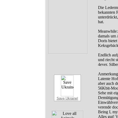
Die Lederm
bekannten F
unterdrückt,
hat.
Meanwhile: 
damals um A
Doris biete
Keksgebäck
Endlich auf
und riecht 
4ever. Silbe
Anmerkung: 
Latente Hof
aber auch du
56Kbit-Mod
Sehe mit ei
Demütigung 
Save Ukraine!
Einwählvers
verende doc
Being I, my
Alles gut! 