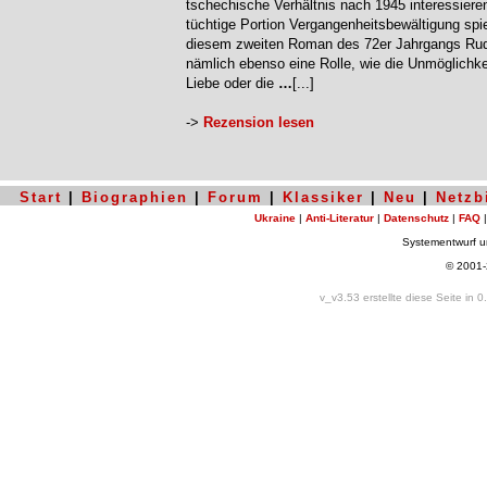
tschechische Verhältnis nach 1945 interessiere
tüchtige Portion Vergangenheitsbewältigung spie
diesem zweiten Roman des 72er Jahrgangs Ru
nämlich ebenso eine Rolle, wie die Unmöglichke
Liebe oder die
…
[...]
->
Rezension lesen
Start
|
Biographien
|
Forum
|
Klassiker
|
Neu
|
Netzb
Ukraine
|
Anti-Literatur
|
Datenschutz
|
FAQ
Systementwurf 
© 2001
v_v3.53 erstellte diese Seite in 