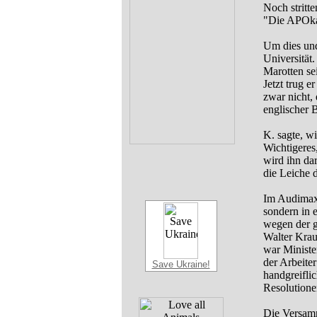
Noch stritt
"Die APOka
Um dies und
Universität.
Marotten se
Jetzt trug 
zwar nicht,
englischer 
K. sagte, w
Wichtigeres
wird ihn dar
die Leiche 
Im Audimax 
sondern in 
wegen der g
Walter Krau
war Minister
der Arbeite
Save Ukraine!
handgreifli
Resolutione
Die Versamm