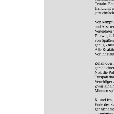
Terrain. Fre
Handlung in
jetzt einfa
Von kampfl
und Assiste
Verteidiger
F., ewig lä
von Späßen,
genug - man
Alle Reakti
Vor ihr sta
Zufall oder 
gerade eine
Not, die Po
Türspalt dr
Verteidiger
Zwar ging n
Minuten spä
K. und ich,
Ende des Sem
gar nicht m
ausgetreten 