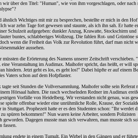
en wir über den Titel: "Human", wie von ihm vorgeschlagen, oder nach 
lypse"?
 ähnlich Wichtiges mit mir zu besprechen, bestellte er mich in den Hof
 Ich war zehn Tage fort gewesen und staunte, als ich ihn sah. Er hatte e
iner Schulzeit aufgegeben: dunkler Anzug, Krawatte, Stockschirm und
er lauter buntes, schlabberiges Wollzeug. Die fahlen Rot- und Grüntöne 
 doch wenn die Freiheit das Volk zur Revolution führt, darf man nicht w
Börsenmakler aussehen.
ir müssten die Erörterung des Namens unserer Zeitschrift verschieben. "
, eine Veranstaltung im Audimax. Maihofer spricht, das heißt, er will s
an hindern. Jetzt geht es los, es geht los!" Dabei hüpfte er auf einem Be
des Vaters schon auf dem Hofpflaster.
tagte seit Stunden die Vollversammlung. Maihofer sollte sein Referat n
einem Hörsaal halten. Die rasch wechselnden Redner im Audimax ereife
estrigen Vorfälle von Heidelberg. Wir verstanden nicht genau, was ge
se spielte offenbar wieder eine unrühmliche Rolle, Krause, der Soziald
 in Stuttgart. Prophezeit hatte er es den Studenten schon: "Ihr werdet d
r zu spüren bekommen!" Nun waren keine Arbeiter, sondern Polizisten
ch geworden. Dagegen musste man sich verwahren, man musste sich soli
n fassen.
lung endete in einem Tumult. Ein Wirbel in den Gängen und er führte