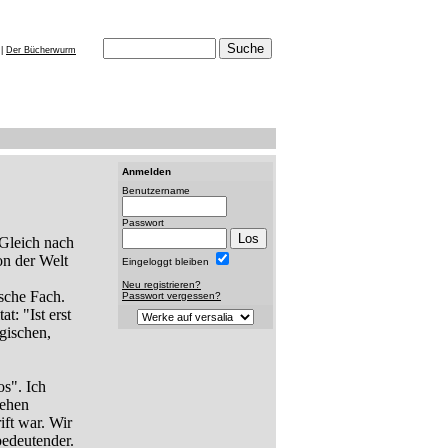
|
Der Bücherwurm
Anmelden
Benutzername
Passwort
 Gleich nach
on der Welt
Eingeloggt bleiben
Neu registrieren?
ische Fach.
Passwort vergessen?
t: "Ist erst
gischen,
os". Ich
sehen
ift war. Wir
bedeutender.