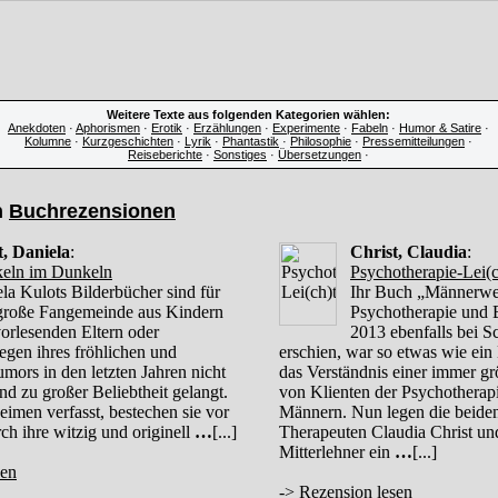
Weitere Texte aus folgenden Kategorien wählen:
Anekdoten
·
Aphorismen
·
Erotik
·
Erzählungen
·
Experimente
·
Fabeln
·
Humor & Satire
·
Kolumne
·
Kurzgeschichten
·
Lyrik
·
Phantastik
·
Philosophie
·
Pressemitteilungen
·
Reiseberichte
·
Sonstiges
·
Übersetzungen
·
n
Buchrezensionen
, Daniela
:
Christ, Claudia
:
eln im Dunkeln
Psychotherapie-Lei(c
la Kulots Bilderbücher sind für
Ihr Buch „Männerwel
große Fangemeinde aus Kindern
Psychotherapie und 
orlesenden Eltern oder
2013 ebenfalls bei S
egen ihres fröhlichen und
erschien, war so etwas wie ein 
mors in den letzten Jahren nicht
das Verständnis einer immer g
nd zu großer Beliebtheit gelangt.
von Klienten der Psychotherap
Reimen verfasst, bestechen sie vor
Männern. Nun legen die beiden
ch ihre witzig und originell
…
[...]
Therapeuten Claudia Christ un
Mitterlehner ein
…
[...]
sen
->
Rezension lesen