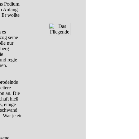
as Podium,
 am Anfang
 Er wollte
 es
zog seine
lle nur
lberg
ie
und regte
ren.
 brodelnde
eitere
on an. Die
chaft hieß
, einige
erschwand
. War je ein
ssene