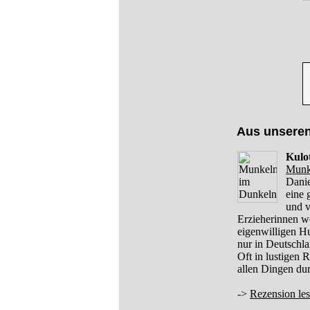
Aus unsere
Kulot
Munk
Danie
eine 
und v
Erzieherinnen w
eigenwilligen Hu
nur in Deutschla
Oft in lustigen 
allen Dingen dur
->
Rezension le