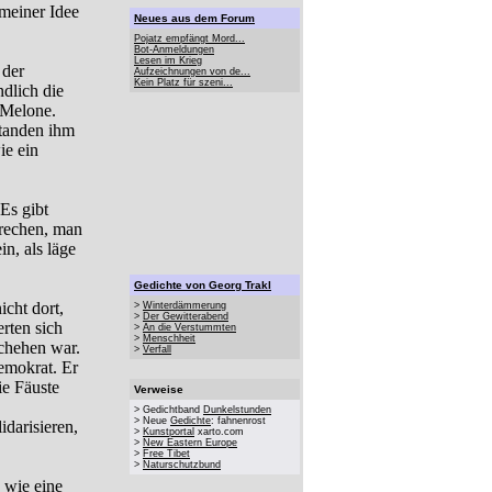
meiner Idee
Neues aus dem Forum
Pojatz empfängt Mord...
Bot-Anmeldungen
Lesen im Krieg
 der
Aufzeichnungen von de...
Kein Platz für szeni...
ndlich die
 Melone.
standen ihm
ie ein
Es gibt
prechen, man
in, als läge
Gedichte von Georg Trakl
icht dort,
>
Winterdämmerung
>
Der Gewitterabend
rten sich
>
An die Verstummten
>
Menschheit
schehen war.
>
Verfall
emokrat. Er
ie Fäuste
Verweise
> Gedichtband
Dunkelstunden
> Neue
Gedichte
: fahnenrost
darisieren,
>
Kunstportal
xarto.com
>
New Eastern Europe
>
Free Tibet
>
Naturschutzbund
 wie eine