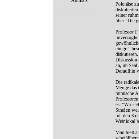
Polonäse zu
diskutierten
seiner ruhm
über "Die g
Professor F
unverzüglic
gewöhnliche
einige Thes
diskutieren.
Diskussion 
an, im Saal
Daraufhin v
Die radikal
Menge das G
mimische Au
Professoren
es: "Wir st
Straßen wei
mit den Kol
Weinlokal b
Man hielt a
scheißliber