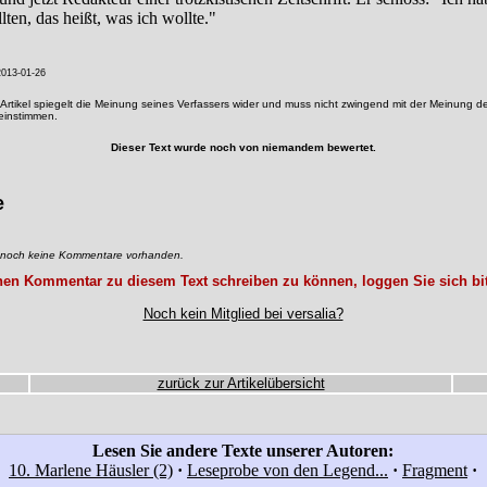
ten, das heißt, was ich wollte."
013-01-26
Artikel spiegelt die Meinung seines Verfassers wider und muss nicht zwingend mit der Meinung de
reinstimmen.
Dieser Text wurde noch von niemandem bewertet.
e
d noch keine Kommentare vorhanden.
en Kommentar zu diesem Text schreiben zu können, loggen Sie sich bit
Noch kein Mitglied bei versalia?
zurück zur Artikelübersicht
Lesen Sie andere Texte unserer Autoren:
10. Marlene Häusler (2)
·
Leseprobe von den Legend...
·
Fragment
·