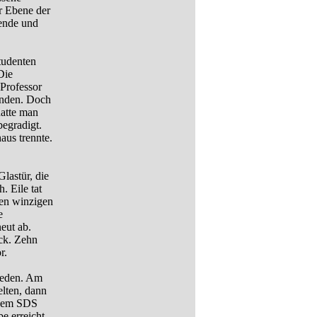
er Ebene der
tende und
tudenten
Die
 Professor
enden. Doch
hatte man
begradigt.
aus trennte.
Glastür, die
. Eile tat
den winzigen
e
eut ab.
ück. Zehn
r.
 reden. Am
elten, dann
s dem SDS
be erreicht,