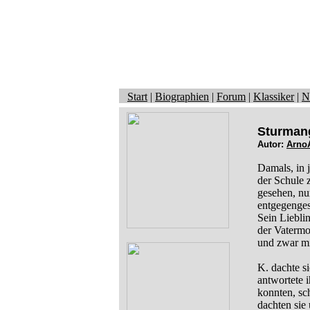
Start
|
Biographien
|
Forum
|
Klassiker
|
N
Sturmang
Autor:
Arno
Damals, in 
der Schule z
gesehen, nu
entgegengesc
Sein Lieblin
der Vatermo
und zwar mi
K. dachte s
antwortete 
konnten, sc
dachten sie