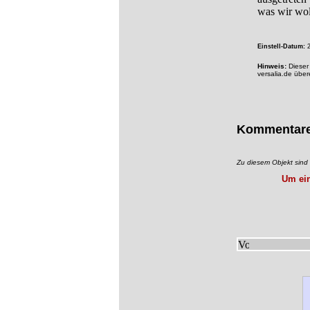
was wir woll
Einstell-Datum:
2
Hinweis:
Dieser 
versalia.de übe
Kommentar
Zu diesem Objekt sin
Um ein