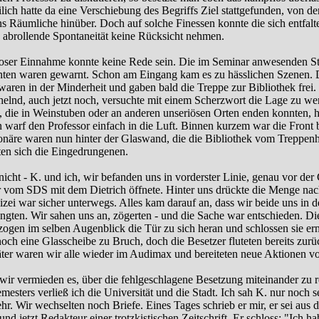
ilich hatte da eine Verschiebung des Begriffs Ziel stattgefunden, von d
s Räumliche hinüber. Doch auf solche Finessen konnte die sich entfal
ch abrollende Spontaneität keine Rücksicht nehmen.
oser Einnahme konnte keine Rede sein. Die im Seminar anwesenden S
nten waren gewarnt. Schon am Eingang kam es zu hässlichen Szenen. 
 waren in der Minderheit und gaben bald die Treppe zur Bibliothek frei.
chelnd, auch jetzt noch, versuchte mit einem Scherzwort die Lage zu w
 die in Weinstuben oder an anderen unseriösen Orten enden konnten, 
 warf den Professor einfach in die Luft. Binnen kurzem war die Front 
onäre waren nun hinter der Glaswand, die die Bibliothek vom Treppenh
uten sich die Eingedrungenen.
nicht - K. und ich, wir befanden uns in vorderster Linie, genau vor der 
r vom SDS mit dem Dietrich öffnete. Hinter uns drückte die Menge nach
lizei war sicher unterwegs. Alles kam darauf an, dass wir beide uns in 
ängten. Wir sahen uns an, zögerten - und die Sache war entschieden. Di
 zogen im selben Augenblick die Tür zu sich heran und schlossen sie ern
och eine Glasscheibe zu Bruch, doch die Besetzer fluteten bereits zur
ter waren wir alle wieder im Audimax und bereiteten neue Aktionen vo
 wir vermieden es, über die fehlgeschlagene Besetzung miteinander zu
esters verließ ich die Universität und die Stadt. Ich sah K. nur noch s
ehr. Wir wechselten noch Briefe. Eines Tages schrieb er mir, er sei au
und jetzt Redakteur einer trotzkistischen Zeitschrift. Er schloss: "Ich ha