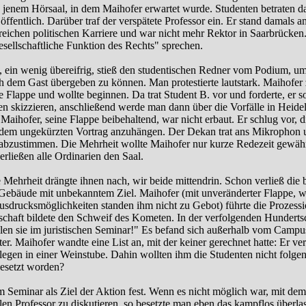
 jenem Hörsaal, in dem Maihofer erwartet wurde. Studenten betraten d
 öffentlich. Darüber traf der verspätete Professor ein. Er stand damals
reichen politischen Karriere und war nicht mehr Rektor in Saarbrücken.
esellschaftliche Funktion des Rechts" sprechen.
., ein wenig übereifrig, stieß den studentischen Redner vom Podium, um
h dem Gast übergeben zu können. Man protestierte lautstark. Maihofer 
 Flappe und wollte beginnen. Da trat Student B. vor und forderte, er so
en skizzieren, anschließend werde man dann über die Vorfälle in Heide
 Maihofer, seine Flappe beibehaltend, war nicht erbaut. Er schlug vor, d
dem ungekürzten Vortrag anzuhängen. Der Dekan trat ans Mikrophon 
 abzustimmen. Die Mehrheit wollte Maihofer nur kurze Redezeit gewäh
erließen alle Ordinarien den Saal.
e Mehrheit drängte ihnen nach, wir beide mittendrin. Schon verließ die
ebäude mit unbekanntem Ziel. Maihofer (mit unveränderter Flappe, w
sdrucksmöglichkeiten standen ihm nicht zu Gebot) führte die Prozessi
schaft bildete den Schweif des Kometen. In der verfolgenden Hunderts
ellen sie im juristischen Seminar!" Es befand sich außerhalb vom Campus
ter. Maihofer wandte eine List an, mit der keiner gerechnet hatte: Er v
legen in einer Weinstube. Dahin wollten ihm die Studenten nicht folgen
esetzt worden?
m Seminar als Ziel der Aktion fest. Wenn es nicht möglich war, mit dem
alen Professor zu diskutieren, so besetzte man eben das kampflos überla