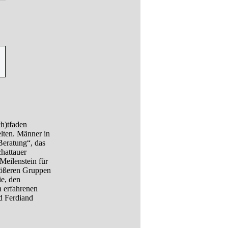
h)tfaden
ten. Männer in
Beratung“, das
chattauer
Meilenstein für
rößeren Gruppen
ie, den
 erfahrenen
d Ferdiand