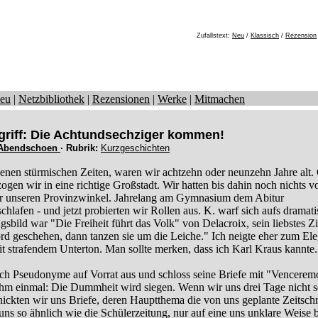
Zufallstext:
Neu
/
Klassisch
/
Rezension
eu
|
Netzbibliothek
|
Rezensionen
|
Werke
|
Mitmachen
riff: Die Achtundsechziger kommen!
Abendschoen
· Rubrik:
Kurzgeschichten
jenen stürmischen Zeiten, waren wir achtzehn oder neunzehn Jahre alt.
ogen wir in eine richtige Großstadt. Wir hatten bis dahin noch nichts v
r unseren Provinzwinkel. Jahrelang am Gymnasium dem Abitur
hlafen - und jetzt probierten wir Rollen aus. K. warf sich aufs dramat
gsbild war "Die Freiheit führt das Volk" von Delacroix, sein liebstes Zita
rd geschehen, dann tanzen sie um die Leiche." Ich neigte eher zum Ele
t strafendem Unterton. Man sollte merken, dass ich Karl Kraus kannte.
ich Pseudonyme auf Vorrat aus und schloss seine Briefe mit "Vencerem
ihm einmal: Die Dummheit wird siegen. Wenn wir uns drei Tage nicht 
hickten wir uns Briefe, deren Hauptthema die von uns geplante Zeitschr
 uns so ähnlich wie die Schülerzeitung, nur auf eine uns unklare Weise 