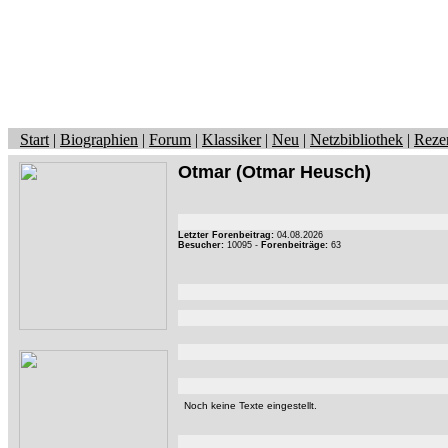
Start
|
Biographien
|
Forum
|
Klassiker
|
Neu
|
Netzbibliothek
|
Reze
Otmar
(Otmar Heusch)
Letzter Forenbeitrag:
04.08.2026
Besucher:
10095 -
Forenbeiträge:
63
Noch keine Texte eingestellt.