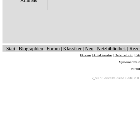
Start
|
Biographien
|
Forum
|
Klassiker
|
Neu
|
Netzbibliothek
|
Reze
Ukraine
|
Anti-Literatur
|
Datenschutz
|
FA
Systementwur
© 200
v_v3.53 erstellte diese Seite in 