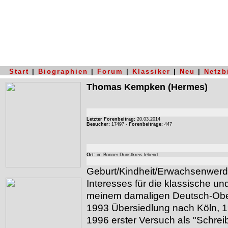
Start
|
Biographien
|
Forum
|
Klassiker
|
Neu
|
Netzb
Thomas Kempken
(Hermes)
Letzter Forenbeitrag:
20.03.2014
Besucher:
17497 -
Forenbeiträge:
447
Ort:
im Bonner Dunstkreis lebend
Geburt/Kindheit/Erwachsenwerde
Interesses für die klassische un
meinem damaligen Deutsch-Ober
1993 Übersiedlung nach Köln, 1
1996 erster Versuch als "Schreibe