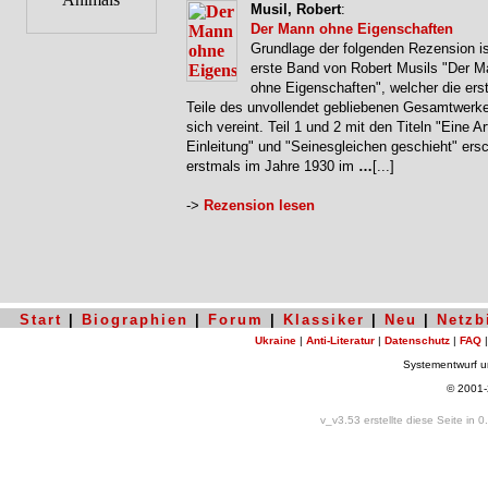
Musil, Robert
:
Der Mann ohne Eigenschaften
Grundlage der folgenden Rezension is
erste Band von Robert Musils "Der 
ohne Eigenschaften", welcher die erst
Teile des unvollendet gebliebenen Gesamtwerke
sich vereint. Teil 1 und 2 mit den Titeln "Eine Ar
Einleitung" und "Seinesgleichen geschieht" ers
erstmals im Jahre 1930 im
…
[...]
->
Rezension lesen
Start
|
Biographien
|
Forum
|
Klassiker
|
Neu
|
Netzb
Ukraine
|
Anti-Literatur
|
Datenschutz
|
FAQ
Systementwurf 
© 2001
v_v3.53 erstellte diese Seite in 