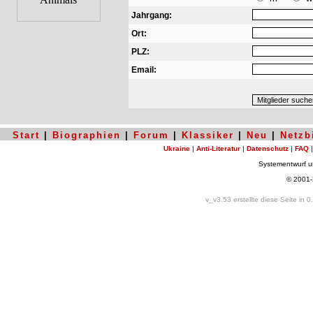
Jahrgang:
Ort:
PLZ:
Email:
Start
|
Biographien
|
Forum
|
Klassiker
|
Neu
|
Netzb
Ukraine
|
Anti-Literatur
|
Datenschutz
|
FAQ
Systementwurf 
© 2001
v_v3.53 erstellte diese Seite in 