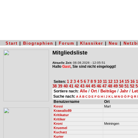
Start
|
Biographien
|
Forum
|
Klassiker
|
Neu
|
Netzb
Mitgliedsliste
Aktuelle Zeit:
08.08.2026 - 12:05:51
Hallo
Gast
, Sie sind nicht eingeloggt!
1
2
3
4
5
6
7
8
9
10
11
12
13
14
15
16
1
Seiten:
38
39
40
41
42
43
44
45
46
47
48
49
50
51
52
5
Alle
/
Ort
/
Beiträge
/
Jahr
/
Let
Sortiere nach:
Suche nach:
A
Ä
B
C
D
E
F
G
H
I
J
K
L
M
N
O
Ö
P
Q
R
Benutzername
Ort
Kossi
Marl
Krawallo89
Kritikatur
Kritiker
Kroni
Meiningen
Kruemel
Kucharz
Kurier