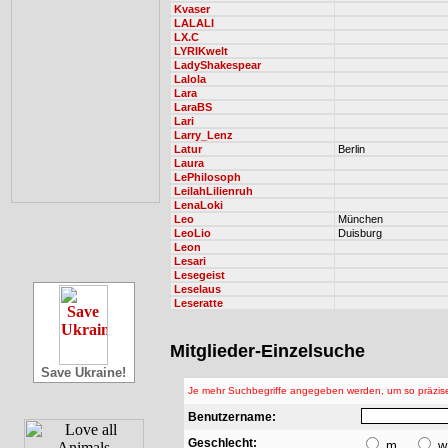
Kvaser
LALALI
LX.C
LYRIKwelt
LadyShakespear
Lalola
Lara
LaraBS
Lari
Larry_Lenz
Latur
Berlin
Laura
LePhilosoph
LeilahLilienruh
LenaLoki
Leo
München
LeoLio
Duisburg
Leon
Lesari
Lesegeist
Leselaus
Leseratte
Mitglieder-Einzelsuche
Save Ukraine!
Je mehr Suchbegriffe angegeben werden, um so präzise
Benutzername:
Geschlecht:
m
w