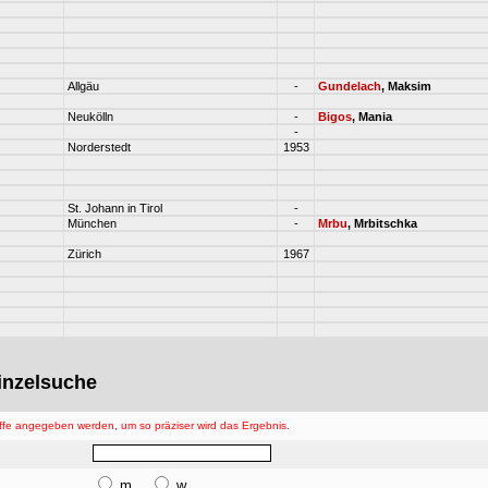
Allgäu
-
Gundelach
, Maksim
Neukölln
-
Bigos
, Mania
-
Norderstedt
1953
St. Johann in Tirol
-
München
-
Mrbu
, Mrbitschka
Zürich
1967
Einzelsuche
ffe angegeben werden, um so präziser wird das Ergebnis.
m
w