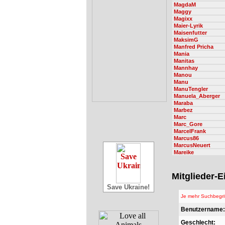
MagdaM
Maggy
Magixx
Maier-Lyrik
Maisenfutter
MaksimG
Manfred Pricha
Mania
Manitas
Mannhay
Manou
Manu
ManuTengler
Manuela_Aberger
Maraba
Marbez
Marc
Marc_Gore
MarcelFrank
Marcus86
MarcusNeuert
Mareike
Mitglieder-
Save Ukraine!
Je mehr Suchbegri
Benutzername:
Geschlecht: