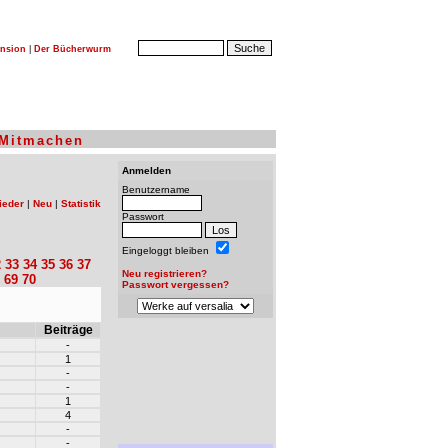
nsion
|
Der Bücherwurm
Mitmachen
Anmelden
Benutzername
ieder
|
Neu
|
Statistik
Passwort
Eingeloggt bleiben
2
33
34
35
36
37
Neu registrieren?
69
70
Passwort vergessen?
Beiträge
-
1
-
-
1
4
-
-