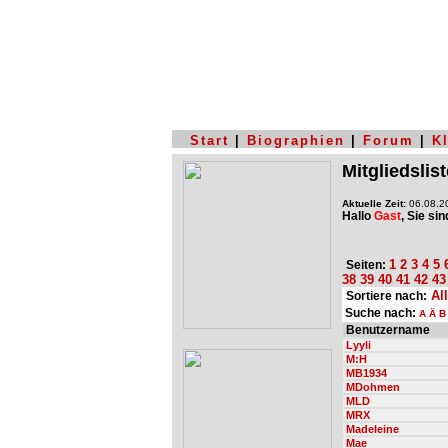
Start
|
Biographien
|
Forum
|
K
Mitgliedslist
Aktuelle Zeit:
06.08.20
Hallo
Gast
, Sie si
1
2
3
4
5
Seiten:
38
39
40
41
42
43
Al
Sortiere nach:
Suche nach:
A
Ä
B
Benutzername
Lyyli
M:H
MB1934
MDohmen
MLD
MRX
Madeleine
Mae