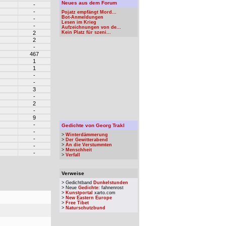
Neues aus dem Forum
-
-
Pojatz empfängt Mord...
Bot-Anmeldungen
-
Lesen im Krieg
-
Aufzeichnungen von de...
2
Kein Platz für szeni...
2
-
467
1
1
-
-
3
-
2
-
9
-
Gedichte von Georg Trakl
-
>
Winterdämmerung
-
>
Der Gewitterabend
>
An die Verstummten
-
>
Menschheit
-
>
Verfall
Verweise
> Gedichtband
Dunkelstunden
> Neue
Gedichte
: fahnenrost
>
Kunstportal
xarto.com
>
New Eastern Europe
>
Free Tibet
>
Naturschutzbund