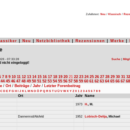
Zufallstext:
Neu
/
Klassisch
/
Reze
lassiker
|
Neu
|
Netzbibliothek
|
Rezensionen
|
Werke
|
e
26 - 07:33:28
Suche
|
Mitgl
nd nicht eingeloggt!
6
7
8
9
10
11
12
13
14
15
16
17
18
19
20
21
22
23
24
25
26
27
28
29
30
31
3
44
45
46
47
48
49
50
51
52
53
54
55
56
57
58
59
60
61
62
63
64
65
66
67
68
le
/
Ort
/
Beiträge
/
Jahr
/
Letzter Forenbeitrag
C
D
E
F
G
H
I
J
K
L
M
N
O
Ö
P
Q
R
S
T
U
Ü
V
W
X
Y
Z
0
1
2
3
4
5
6
7
8
9
Ort
Jahr
Name
1973
H.
, M.
Dannenrod/Alsfeld
1952
Lobisch-Delija
, Michael