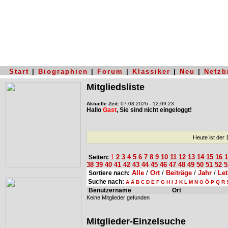
Start
|
Biographien
|
Forum
|
Klassiker
|
Neu
|
Netzb
Mitgliedsliste
Aktuelle Zeit:
07.08.2026 - 12:09:23
Hallo
Gast
, Sie sind nicht eingeloggt!
Heute ist der
1
2
3
4
5
6
7
8
9
10
11
12
13
14
15
16
1
Seiten:
38
39
40
41
42
43
44
45
46
47
48
49
50
51
52
5
Alle
/
Ort
/
Beiträge
/
Jahr
/
Let
Sortiere nach:
Suche nach:
A
Ä
B
C
D
E
F
G
H
I
J
K
L
M
N
O
Ö
P
Q
R
Benutzername
Ort
Keine Mitglieder gefunden
Mitglieder-Einzelsuche