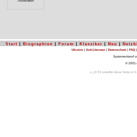
Start
|
Biographien
|
Forum
|
Klassiker
|
Neu
|
Netzb
Ukraine
|
Anti-Literatur
|
Datenschutz
|
FAQ
Systementwurf 
© 2001
v_v3.53 erstellte diese Seite in 