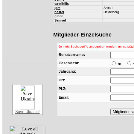
ex-nihilis
lgm
Soltau
nastel
Heidelberg
nibrir
Samvel
Mitglieder-Einzelsuche
Je mehr Suchbegriffe angegeben werden, um so präzis
Benutzername:
Geschlecht:
m
Jahrgang:
Ort:
PLZ:
Email:
Save Ukraine!