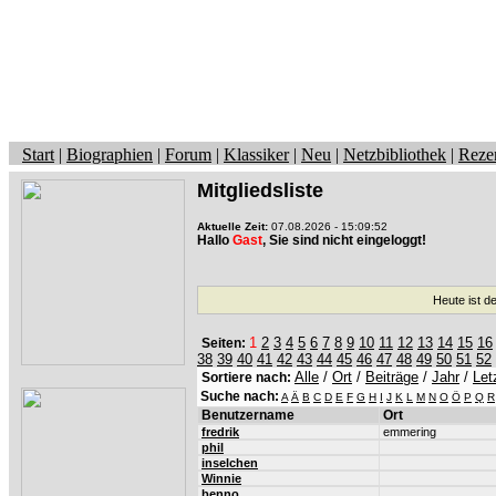
Start
|
Biographien
|
Forum
|
Klassiker
|
Neu
|
Netzbibliothek
|
Reze
Mitgliedsliste
Aktuelle Zeit:
07.08.2026 - 15:09:52
Hallo
Gast
, Sie sind nicht eingeloggt!
Heute ist d
1
2
3
4
5
6
7
8
9
10
11
12
13
14
15
16
Seiten:
38
39
40
41
42
43
44
45
46
47
48
49
50
51
52
Alle
/
Ort
/
Beiträge
/
Jahr
/
Let
Sortiere nach:
Suche nach:
A
Ä
B
C
D
E
F
G
H
I
J
K
L
M
N
O
Ö
P
Q
R
Benutzername
Ort
fredrik
emmering
phil
inselchen
Winnie
benno