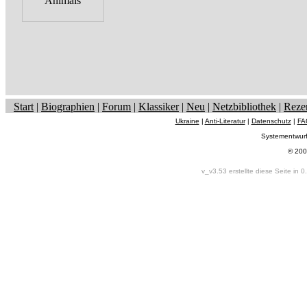
Start
|
Biographien
|
Forum
|
Klassiker
|
Neu
|
Netzbibliothek
|
Reze
Ukraine
|
Anti-Literatur
|
Datenschutz
|
FA
Systementwur
© 200
v_v3.53 erstellte diese Seite in 