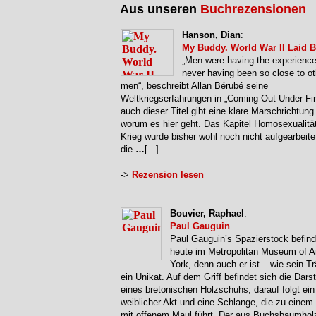
Aus unseren
Buchrezensionen
Hanson, Dian
:
My Buddy. World War II Laid B
„Men were having the experience
never having been so close to ot
men“, beschreibt Allan Bérubé seine
Weltkriegserfahrungen in „Coming Out Under Fir
auch dieser Titel gibt eine klare Marschrichtung 
worum es hier geht. Das Kapitel Homosexualitä
Krieg wurde bisher wohl noch nicht aufgearbeite
die
…
[...]
->
Rezension lesen
Bouvier, Raphael
:
Paul Gauguin
Paul Gauguin’s Spazierstock befind
heute im Metropolitan Museum of A
York, denn auch er ist – wie sein Tr
ein Unikat. Auf dem Griff befindet sich die Dars
eines bretonischen Holzschuhs, darauf folgt ein
weiblicher Akt und eine Schlange, die zu einem
mit offenem Maul führt. Der aus Buchsbaumho