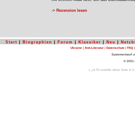
->
Rezension lesen
Start
|
Biographien
|
Forum
|
Klassiker
|
Neu
|
Netzb
Ukraine
|
Anti-Literatur
|
Datenschutz
|
FAQ
Systementwurf 
© 2001
v_v3.53 erstellte diese Seite in 