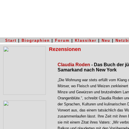
Start
|
Biographien
|
Forum
|
Klassiker
|
Neu
|
Netzb
Rezensionen
Claudia Roden
- Das Buch der j
Samarkand nach New York
„Die Wohnung war stets erfüllt vom Klang 
Mörser, wo Fleisch und Weizen zerkleinert
Minze und Gewürzen und brutzelndem La
Orangenblüte.“, schreibt Claudia Roden und
der Sprachen, Kulturen und kulinarischen 
Vorwort aus, das einem tatsächlich das 
zusammenlaufen lässt. Ihre Zeit mit ihren E
sie mit einem Zitat ihres Vaters: „Wir ver
Balkon und plauderten mit den Vorübergeh