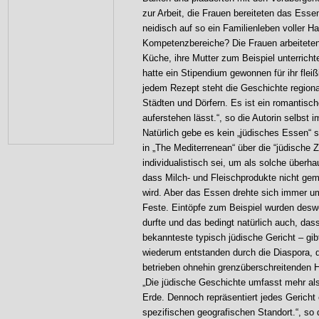
zur Arbeit, die Frauen bereiteten das Esse
neidisch auf so ein Familienleben voller H
Kompetenzbereiche? Die Frauen arbeiteten n
Küche, ihre Mutter zum Beispiel unterrich
hatte ein Stipendium gewonnen für ihr fleiß
jedem Rezept steht die Geschichte regional
Städten und Dörfern. Es ist ein romantis
auferstehen lässt.“, so die Autorin selbst i
Natürlich gebe es kein „jüdisches Essen“ s
in „The Mediterrenean“ über die “jüdische Z
individualistisch sei, um als solche überh
dass Milch- und Fleischprodukte nicht ge
wird. Aber das Essen drehte sich immer um
Feste. Eintöpfe zum Beispiel wurden deswe
durfte und das bedingt natürlich auch, dass
bekannteste typisch jüdische Gericht – gi
wiederum entstanden durch die Diaspora, 
betrieben ohnehin grenzüberschreitenden H
„Die jüdische Geschichte umfasst mehr als
Erde. Dennoch repräsentiert jedes Gericht 
spezifischen geografischen Standort.“, so 