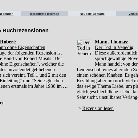
cht senden
Beliebteste Beiträge
Neueste Beiträge
Versto
n
Buchrezensionen
 Robert
:
Mann, Thomas
:
nn ohne Eigenschaften
Der Tod in Venedig
age der folgenden Rezension ist
Diese außerordentlich
ste Band von Robert Musils "Der
sprachgewaltige Nov
hne Eigenschaften", welcher die
Mann handelt von der
e des unvollendet gebliebenen
Leidenschaft eines alternden Sch
sich vereint. Teil 1 und 2 mit den
einem schönen Knaben. Es geht
 Einleitung" und "Seinesgleichen
Erzählung aber um noch viel m
hienen erstmals im Jahre 1930 im
…
das ewige Thema Liebe, um pla
gleichgeschlechtliche Liebe, kr
Sehnsucht, unstillbares Verlan
sen
->
Rezension lesen