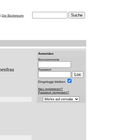
|
Der Bücherwurm
Anmelden
Benutzername
Passwort
Eingeloggt bleiben
Neu registrieren?
Passwort vergessen?