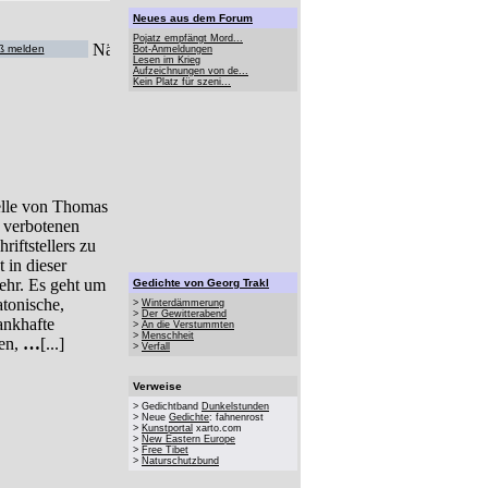
Neues aus dem Forum
Pojatz empfängt Mord...
ß melden
Bot-Anmeldungen
Lesen im Krieg
Aufzeichnungen von de...
Kein Platz für szeni...
elle von Thomas
 verbotenen
riftstellers zu
 in dieser
ehr. Es geht um
Gedichte von Georg Trakl
tonische,
>
Winterdämmerung
>
Der Gewitterabend
ankhafte
>
An die Verstummten
>
Menschheit
gen,
…
[...]
>
Verfall
Verweise
> Gedichtband
Dunkelstunden
> Neue
Gedichte
: fahnenrost
>
Kunstportal
xarto.com
>
New Eastern Europe
>
Free Tibet
>
Naturschutzbund