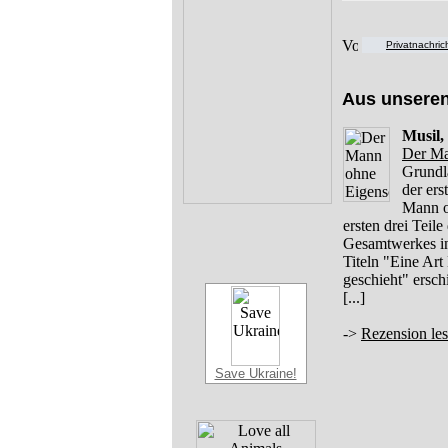
Privatnachri
Aus unsere
Musil,
Der Ma
Grundl
der er
Mann o
ersten drei Teil
Gesamtwerkes in 
Titeln "Eine Art
geschieht" ersc
[...]
->
Rezension le
Save Ukraine!