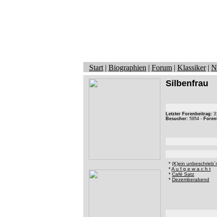
Start
|
Biographien
|
Forum
|
Klassiker
|
N
Silbenfrau
Letzter Forenbeitrag:
31
Besucher:
5954 -
Foren
*
(K)ein unbeschrieb´
*
A u f g e w a c h t
*
Café Satz
*
Dezemberabend