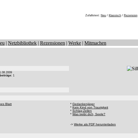
Zufallstext:
Neu
/
Klassisch
/
Rezension
eu
|
Netzbibliothek
|
Rezensionen
|
Werke
|
Mitmachen
.08.2009
beiträge:
1
nes Blatt
*
Gedankenjäger
*
Kein Kind von Traurigkeit
*
Schlag-Zeilen
*
Was treibt dich, Seele?
->
Werke als PDF herunterladen