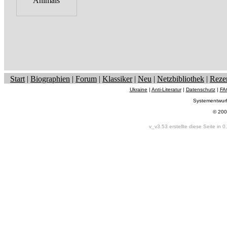
Start
|
Biographien
|
Forum
|
Klassiker
|
Neu
|
Netzbibliothek
|
Reze
Ukraine
|
Anti-Literatur
|
Datenschutz
|
FA
Systementwur
© 200
v_v3.53 erstellte diese Seite in 