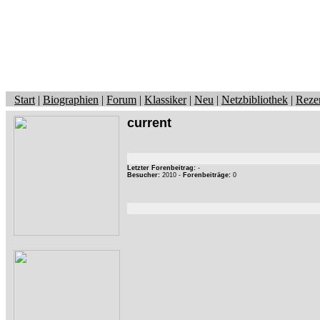
Start
|
Biographien
|
Forum
|
Klassiker
|
Neu
|
Netzbibliothek
|
Reze
current
Letzter Forenbeitrag:
-
Besucher:
2010 -
Forenbeiträge:
0