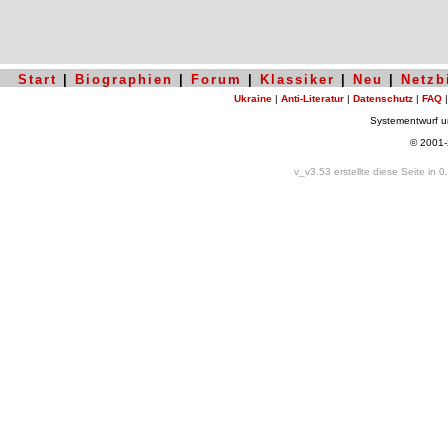
Start
|
Biographien
|
Forum
|
Klassiker
|
Neu
|
Netzb
Ukraine
|
Anti-Literatur
|
Datenschutz
|
FAQ
Systementwurf 
© 2001
v_v3.53 erstellte diese Seite in 