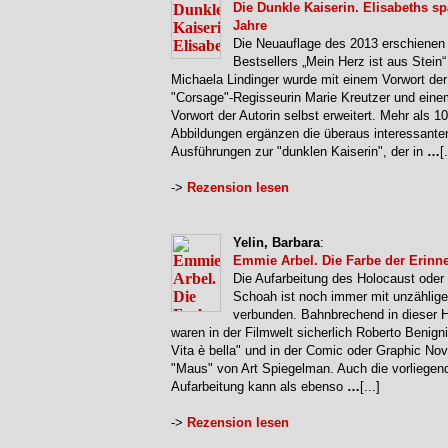
Die Dunkle Kaiserin. Elisabeths sp
Jahre
Die Neuauflage des 2013 erschienen
Bestsellers „Mein Herz ist aus Stein“
Michaela Lindinger wurde mit einem Vorwort der
"Corsage"-Regisseurin Marie Kreutzer und eine
Vorwort der Autorin selbst erweitert. Mehr als 1
Abbildungen ergänzen die überaus interessante
Ausführungen zur "dunklen Kaiserin", der in
…
[.
->
Rezension lesen
Yelin, Barbara
:
Emmie Arbel. Die Farbe der Erinn
Die Aufarbeitung des Holocaust oder
Schoah ist noch immer mit unzählig
verbunden. Bahnbrechend in dieser H
waren in der Filmwelt sicherlich Roberto Benign
Vita è bella" und in der Comic oder Graphic Nov
"Maus" von Art Spiegelman. Auch die vorliegen
Aufarbeitung kann als ebenso
…
[...]
->
Rezension lesen