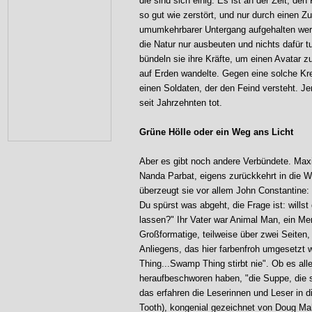
die sind sich einig: Es ist an der Zeit, d
so gut wie zerstört, und nur durch einen Z
umumkehrbarer Untergang aufgehalten werd
die Natur nur ausbeuten und nichts dafür t
bündeln sie ihre Kräfte, um einen Avatar 
auf Erden wandelte. Gegen eine solche Kr
einen Soldaten, der den Feind versteht. Je
seit Jahrzehnten tot.
Grüne Hölle oder ein Weg ans Licht
Aber es gibt noch andere Verbündete. Max
Nanda Parbat, eigens zurückkehrt in die W
überzeugt sie vor allem John Constantine: 
Du spürst was abgeht, die Frage ist: wills
lassen?" Ihr Vater war Animal Man, ein M
Großformatige, teilweise über zwei Seiten,
Anliegens, das hier farbenfroh umgesetzt
Thing...Swamp Thing stirbt nie". Ob es all
heraufbeschworen haben, "die Suppe, die s
das erfahren die Leserinnen und Leser in 
Tooth), kongenial gezeichnet von Doug M