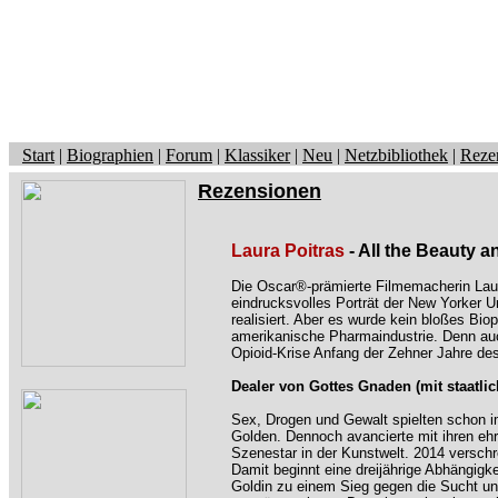
Start
|
Biographien
|
Forum
|
Klassiker
|
Neu
|
Netzbibliothek
|
Reze
Rezensionen
Laura Poitras
- All the Beauty 
Die Oscar®-prämierte Filmemacherin Laura
eindrucksvolles Porträt der New Yorker U
realisiert. Aber es wurde kein bloßes Bi
amerikanische Pharmaindustrie. Denn auc
Opioid-Krise Anfang der Zehner Jahre des
Dealer von Gottes Gnaden (mit staatli
Sex, Drogen und Gewalt spielten schon im
Golden. Dennoch avancierte mit ihren eh
Szenestar in der Kunstwelt. 2014 verschr
Damit beginnt eine dreijährige Abhängigk
Goldin zu einem Sieg gegen die Sucht u