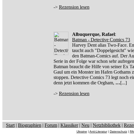
->
Rezension lesen
Albuquerque, Rafael
:
Batman - Detective Comics 73
Harvey Dent alias Two-Face. En
taucht auch "Doppelgesicht" wie
den Batman-Comics auf. Der Auf
Serie in der Folge war schon sehr aufrege
Batman braucht die Hilfe von seiner Ex Tal
Gaul um ein Monster im Hafen Gothams 
stoppen. Detective Comics 73 legt noch ei
denn jetzt kommen die Orgham,
…
[...]
->
Rezension lesen
Start
|
Biographien
|
Forum
|
Klassiker
|
Neu
|
Netzbibliothek
|
Reze
Ukraine
|
Anti-Literatur
|
Datenschutz
|
FA