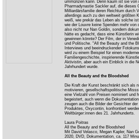
ummünzen kann. Denn kaum ist sie von i
Pharmadynastie Sackler auf, die dieses Op
Milliardärsfamilie deren Reichtum durch 
allerdings auch zu den weltweit größten 
weiß, wie prekär das Leben als solche is
wie der Louvre keine Spenden mehr von d
also nicht nur Nan Goldin, sondern doku
hätte es gedacht, dass eine Künstlerin w
gewinnen könnte? Der Film, der in Vened
und Politische. "All the Beauty and the B
Interviews und beeindruckender Fotokuns
wird zu einem Beispiel für einen moder
Familiengeschichte, inspirierende Künstle
Aktivistin, aber auch ein Einblick in di
Jahrhundert wurde.
All the Beauty and the Bloodshed
Die Kraft der Kunst beschränkt sich als 
motivieren, gesellschaftspolitische Misss
eine Vielzahl von Preisen nominiert und h
begeistert, auch wenn die Dokumentation 
zeugen auch die Bilder der Gesichter der 
Produktes, Oxycontin, konfrontiert werden
Weltbürger:innen des 21. Jahrhunderts.
Laura Poitras
All the Beauty and the Bloodshed
Mit David Velasco, Megan Kapler, Nan Go
2020, DVD, Dokumentation, ca. 117 Minut