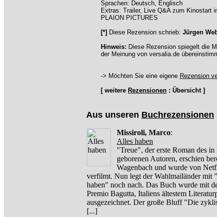
Sprachen: Deutsch, Englisch
Extras: Trailer, Live Q&A zum Kinostart 
PLAION PICTURES
[*]
Diese Rezension schrieb:
Jürgen We
Hinweis:
Diese Rezension spiegelt die M
der Meinung von versalia.de übereinstim
-> Möchten Sie eine eigene
Rezension ve
[ weitere
Rezensionen
: Übersicht ]
Aus unseren
Buchrezensionen
Missiroli, Marco
:
Alles haben
"Treue", der erste Roman des in
geborenen Autoren, erschien bere
Wagenbach und wurde von Netf
verfilmt. Nun legt der Wahlmailänder mit 
haben" noch nach. Das Buch wurde mit 
Premio Bagutta, Italiens ältestem Literaturp
ausgezeichnet. Der große Bluff "Die zykl
[...]