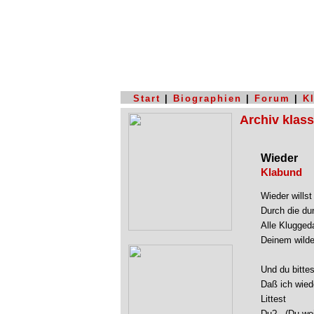
Start
|
Biographien
|
Forum
|
K
Archiv klas
Wieder
Klabund
Wieder willst
Durch die dun
Alle Klugged
Deinem wilde
Und du bittest
Daß ich wiede
Littest

Du? - (Du wei