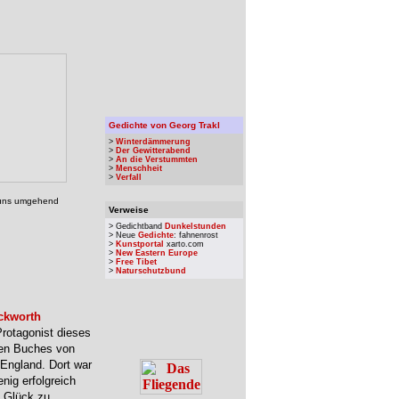
Gedichte von Georg Trakl
>
Winterdämmerung
>
Der Gewitterabend
>
An die Verstummten
>
Menschheit
>
Verfall
, uns umgehend
Verweise
> Gedichtband
Dunkelstunden
> Neue
Gedichte
: fahnenrost
>
Kunstportal
xarto.com
>
New Eastern Europe
>
Free Tibet
>
Naturschutzbund
uckworth
Protagonist dieses
en Buches von
England. Dort war
enig erfolgreich
n Glück zu