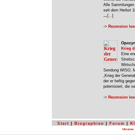
Alle Sammlungen 
seit dem Herbst 1
…
[...]
->
Rezension les
Opozyn
Krieg d
Eine en
Streitsc
Wirtsch
Sendung WISO, Mi
„Krieg der Generati
der er heftig gege
polemisiert, die 
->
Rezension les
Start
|
Biographien
|
Forum
|
K
Ukraine