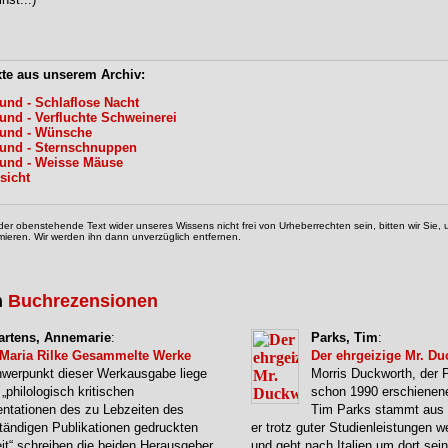
xte aus unserem Archiv:
und - Schlaflose Nacht
und - Verfluchte Schweinerei
und - Wünsche
und - Sternschnuppen
und - Weisse Mäuse
sicht
der obenstehende Text wider unseres Wissens nicht frei von Urheberrechten sein, bitten wir Sie
mieren. Wir werden ihn dann unverzüglich entfernen.
n
Buchrezensionen
artens, Annemarie
:
Parks, Tim
:
 Maria Rilke Gesammelte Werke
Der ehrgeizige Mr. D
werpunkt dieser Werkausgabe liege
Morris Duckworth, der 
„philologisch kritischen
schon 1990 erschienen
ntationen des zu Lebzeiten des
Tim Parks stammt aus 
ständigen Publikationen gedruckten
er trotz guter Studienleistungen w
it“ schreiben die beiden Herausgeber.
und geht nach Italien um dort sei