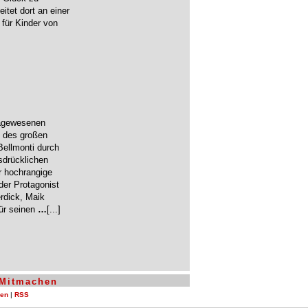
itet dort an einer
 für Kinder von
dagewesenen
g des großen
Bellmonti durch
sdrücklichen
r hochrangige
der Protagonist
rdick, Maik
für seinen
…
[...]
Mitmachen
len
|
RSS