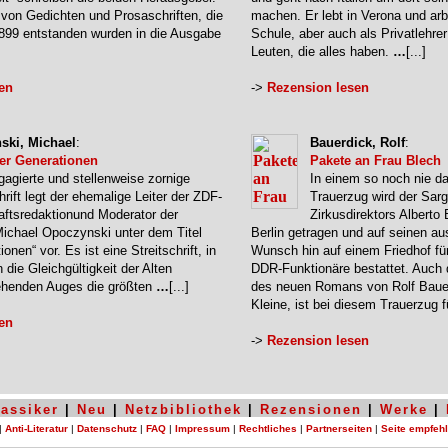
von Gedichten und Prosaschriften, die
machen. Er lebt in Verona und arbe
899 entstanden wurden in die Ausgabe
Schule, aber auch als Privatlehrer
Leuten, die alles haben.
…
[...]
en
->
Rezension lesen
ski, Michael
:
Bauerdick, Rolf
:
er Generationen
Pakete an Frau Blech
gagierte und stellenweise zornige
In einem so noch nie 
hrift legt der ehemalige Leiter der ZDF-
Trauerzug wird der Sar
aftsredaktionund Moderator der
Zirkusdirektors Alberto 
chael Opoczynski unter dem Titel
Berlin getragen und auf seinen au
onen“ vor. Es ist eine Streitschrift, in
Wunsch hin auf einem Friedhof fü
n die Gleichgültigkeit der Alten
DDR-Funktionäre bestattet. Auch 
sehenden Auges die größten
…
[...]
des neuen Romans von Rolf Baue
Kleine, ist bei diesem Trauerzug 
en
->
Rezension lesen
lassiker
|
Neu
|
Netzbibliothek
|
Rezensionen
|
Werke
|
|
Anti-Literatur
|
Datenschutz
|
FAQ
|
Impressum
|
Rechtliches
|
Partnerseiten
|
Seite empfeh