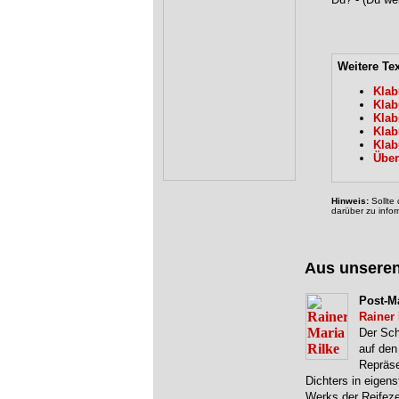
Weitere Te
Klab
Klab
Klab
Klab
Klab
Über
Hinweis:
Sollte 
darüber zu infor
Aus unsere
Post-M
Rainer
Der Sch
auf den 
Repräse
Dichters in eigen
Werks der Reifeze