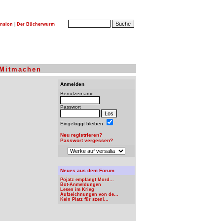
nsion
|
Der Bücherwurm
Mitmachen
Anmelden
Benutzername
Passwort
Eingeloggt bleiben
Neu registrieren?
Passwort vergessen?
Neues aus dem Forum
Pojatz empfängt Mord...
Bot-Anmeldungen
Lesen im Krieg
Aufzeichnungen von de...
Kein Platz für szeni...