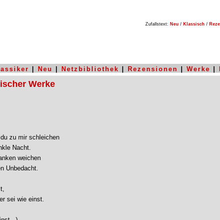
Zufallstext:
Neu
/
Klassisch
/
Reze
lassiker
|
Neu
|
Netzbibliothek
|
Rezensionen
|
Werke
|
sischer Werke
 du zu mir schleichen

kle Nacht.

anken weichen

n Unbedacht.

,

r sei wie einst.

nst...)