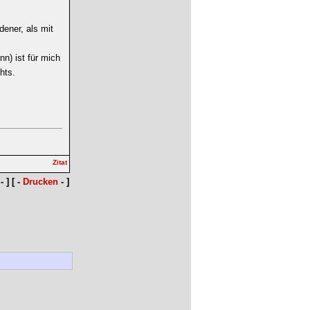
dener, als mit
n) ist für mich
hts.
- ] [ -
Drucken
- ]