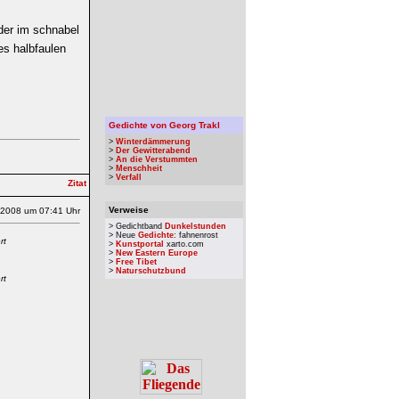
 der im schnabel
es halbfaulen
Gedichte von Georg Trakl
>
Winterdämmerung
>
Der Gewitterabend
>
An die Verstummten
>
Menschheit
>
Verfall
Verweise
.2008 um 07:41 Uhr
> Gedichtband
Dunkelstunden
> Neue
Gedichte
: fahnenrost
rt
>
Kunstportal
xarto.com
>
New Eastern Europe
>
Free Tibet
>
Naturschutzbund
rt