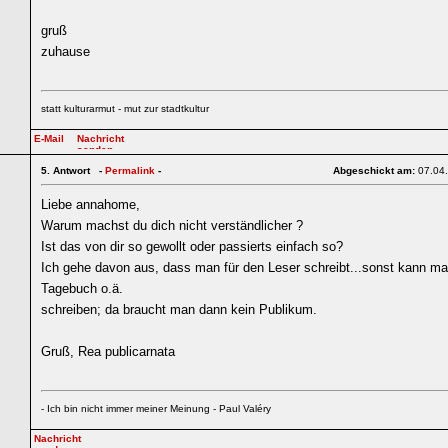
gruß
zuhause
statt kulturarmut - mut zur stadtkultur
5.
Antwort -
Permalink
-
Abgeschickt am:
07.04
Liebe annahome,
7
Warum machst du dich nicht verständlicher ?
Ist das von dir so gewollt oder passierts einfach so?
Ich gehe davon aus, dass man für den Leser schreibt...sonst kann man
Tagebuch o.ä.
schreiben; da braucht man dann kein Publikum.
Gruß, Rea publicarnata
- Ich bin nicht immer meiner Meinung - Paul Valéry