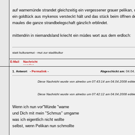
auf warnemünde strandet gleichzeitig ein vergessener grauer pelikan,
ein goldtück aus mykenos versteckt hält und das stück beim öffnen d
maules die ganze strandbelegschaft gänzlich erblindet.
mittendrin in niemandsland kriecht ein müdes wort aus dem erdloch:
statt kulturarmut - mut zur stadtkultur
1.
Antwort -
Permalink
-
Abgeschickt am:
04.04
Diese Nachricht wurde von almebo um 07:43:14 am 04.04.2008 editie
Diese Nachricht wurde von almebo um 07:42:12 am 04.04.2008 editie
Wenn ich nun vor"Münde "warne
und Dich mit mein "Schmus" umgarne
was ich eigentlich nicht wollte
selbst, wenn Pelikan nun schmollte