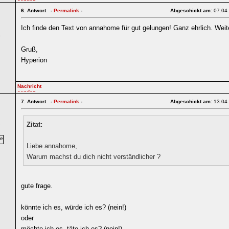
6.
Antwort -
Permalink
-
Abgeschickt am:
07.04
Ich finde den Text von annahome für gut gelungen! Ganz ehrlich. Wei
6
Gruß,
Hyperion
7.
Antwort -
Permalink
-
Abgeschickt am:
13.04
Zitat:
7
Liebe annahome,
Warum machst du dich nicht verständlicher ?
gute frage.
könnte ich es, würde ich es? (nein!)
oder
möchte ich es, täte ich es? (nein!)