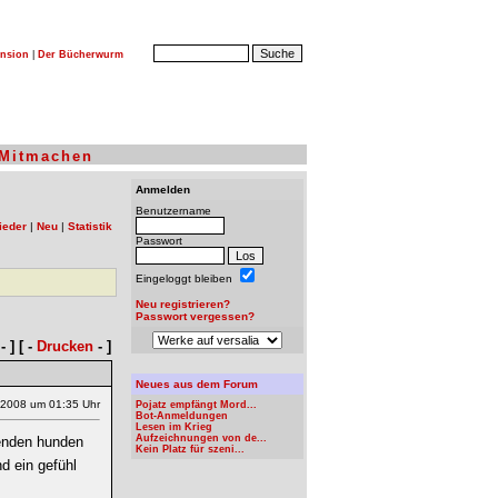
nsion
|
Der Bücherwurm
Mitmachen
Anmelden
Benutzername
ieder
|
Neu
|
Statistik
Passwort
Eingeloggt bleiben
Neu registrieren?
Passwort vergessen?
- ] [ -
Drucken
- ]
Neues aus dem Forum
.2008 um 01:35 Uhr
Pojatz empfängt Mord...
Bot-Anmeldungen
Lesen im Krieg
Aufzeichnungen von de...
fenden hunden
Kein Platz für szeni...
d ein gefühl