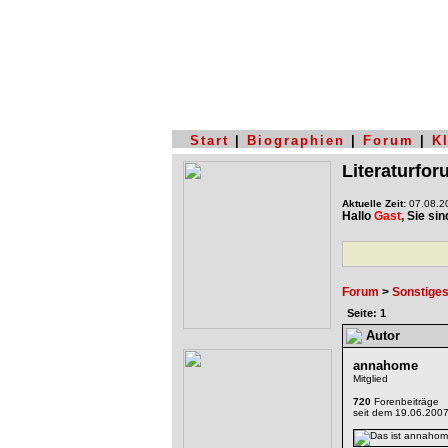
Start
|
Biographien
|
Forum
|
K
Literaturfo
Aktuelle Zeit:
07.08.20
Hallo
Gast
, Sie si
Forum
>
Sonstige
Seite: 1
Autor
annahome
Mitglied
720
Forenbeiträge
seit dem 19.06.200