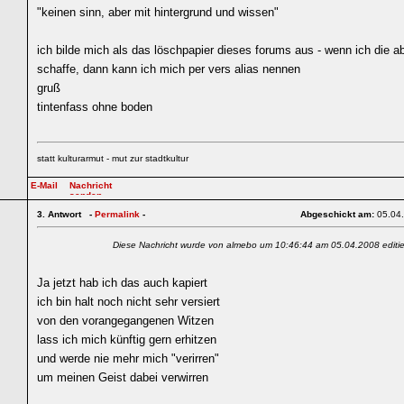
"keinen sinn, aber mit hintergrund und wissen"
ich bilde mich als das löschpapier dieses forums aus - wenn ich die 
schaffe, dann kann ich mich per vers alias nennen
gruß
tintenfass ohne boden
statt kulturarmut - mut zur stadtkultur
3.
Antwort -
Permalink
-
Abgeschickt am:
05.04
Diese Nachricht wurde von almebo um 10:46:44 am 05.04.2008 editie
Ja jetzt hab ich das auch kapiert
ich bin halt noch nicht sehr versiert
von den vorangegangenen Witzen
lass ich mich künftig gern erhitzen
und werde nie mehr mich "verirren"
um meinen Geist dabei verwirren