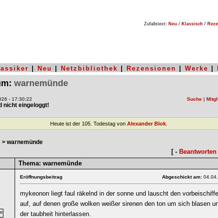
Zufallstext:
Neu
/
Klassisch
/
Reze
lassiker
|
Neu
|
Netzbibliothek
|
Rezensionen
|
Werke
|
rum:
warnemünde
26 - 17:30:22
Suche
|
Mitgl
nd nicht eingeloggt!
Heute ist der 105. Todestag von
Alexander Blok
.
s
> warnemünde
[ -
Beantworten
Thema:
warnemünde
Eröffnungsbeitrag
Abgeschickt am:
04.04
mykeonon liegt faul räkelnd in der sonne und lauscht den vorbeischif
7
auf, auf denen große wolken weißer sirenen den ton um sich blasen un
der taubheit hinterlassen.