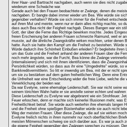
ihrer Haar- und Barttracht nachgaben, auch wenn sie dies nicht zugab
wiederum eine Schwäche war.
Gerade auch bei den Frauen beobachtete er Zwänge, denen die meiste
nachgaben. Er bangte dabei immer wieder um Bea. Wie würde sie si
gegenüber verhalten? Würde sie sich immer für die Freiheit entscheide
auf ihren Mut und meinte, wenn nur er darin alles richtig machte, so dur
dass auch Bea nicht der Feigheit nachgab. Dieses Bangen war ein sti
Gott, der über die Ferne das Richtige bewirken mochte. Jedes Einges
freien Erscheinung bei anderen Frauen schmerzte Raimund, weil er a
musste, auf die ähnliche Zwangskräfte wirken mochten, unter denen B
hatte. Auch sie hatte den Kampf um die Freiheit zu bestehen. Würde s
Würde dadurch ihre Schönheit Einbußen erleiden? Er begleitete ihre
um das Gute und die Freiheit anhand der anderen Frauen über die Fer
noch mehr ängstete, war die Furcht, Bea könne die Zwänge verinnerli
(internalisieren) und sich mit ihnen identifizieren, dass die Zwangsinhal
Persönlichkeit würden, so dass aus ihr eine "Umgedrehte" würde, so wi
Bankkreditvermittlerin. So litt er inwendig um Bea, mit der er nicht sp
um sie zu bestärken auf dem guten freiheitlichen Weg. Denn eine Ent
die Unfreiheit war eine Entscheidung wider die freie Liebe, welche die
Verwirklichung der beiden war.
Da war Evelyne, seine ehemalige Leidenschaft. Sie war nicht seine wa
seinem törichten Wahn hatte er sie anstelle seiner echten und wahren 
Diese Leidenschaft zu Evelyne war abgebrannt wie ein Strohfeuer. Jet
Feuer erloschen, denn er machte sich keinerlei Illusionen mehr, was 
Freiheitlichkeit betraf. Sie würde auch weiterhin ihre ehemals langen 
und die Freiheit ohne spießigen Büstenhalter würde sie auch nicht leb
Weg der meisten Frauen. Über diese Zwänge, die auf sie wirken moch
Evelyne freilich nichts in ihren nunmehr nur noch oberflächlichen Brief
meisten Mitmenschen schwieg sie sich darüber aus. Es war ja auch zu
die eigene Feigheit gegenüber den Zwängen sprechen zu müssen. Der