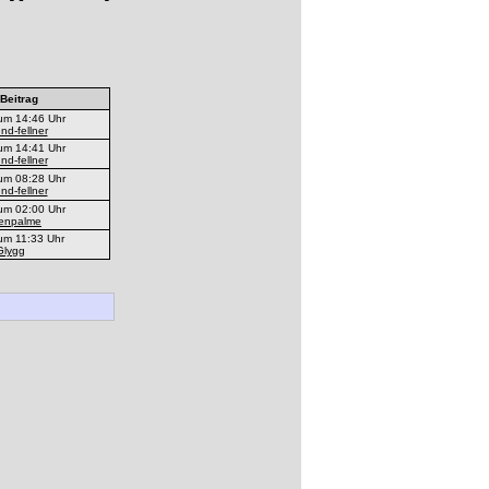
 Beitrag
um 14:46 Uhr
nd-fellner
um 14:41 Uhr
nd-fellner
um 08:28 Uhr
nd-fellner
um 02:00 Uhr
nenpalme
um 11:33 Uhr
Glygg