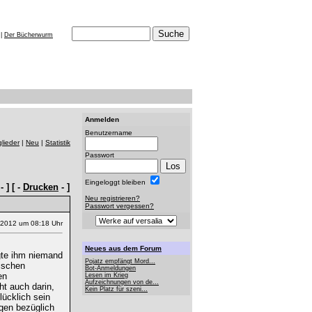
|
Der Bücherwurm
Anmelden
Benutzername
glieder
|
Neu
|
Statistik
Passwort
Eingeloggt bleiben
- ] [ -
Drucken
- ]
Neu registrieren?
Passwort vergessen?
.2012 um 08:18 Uhr
Neues aus dem Forum
gte ihm niemand
Pojatz empfängt Mord...
hischen
Bot-Anmeldungen
en
Lesen im Krieg
Aufzeichnungen von de...
t auch darin,
Kein Platz für szeni...
ücklich sein
ngen bezüglich