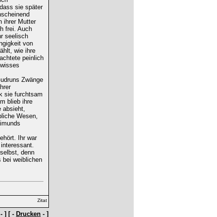
dass sie später
anscheinend
 ihrer Mutter
h frei. Auch
hr seelisch
ngigkeit von
hlt, wie ihre
achtete peinlich
ewisses
l Gudruns Zwänge
hrer
k sie furchtsam
m blieb ihre
 absieht,
bliche Wesen,
aimunds
hört. Ihr war
interessant.
 selbst, denn
 bei weiblichen
- ] [ -
Drucken
- ]