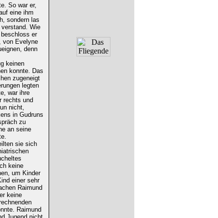
te. So war er,
auf eine ihm
, sondern las
 verstand. Wie
 beschloss er
, von Evelyne
zueignen, denn
ug keinen
chen konnte. Das
ichen zugeneigt
erungen legten
e, war ihre
r rechts und
un nicht,
kens in Gudruns
spräch zu
he an seine
te.
lten sie sich
iatrischen
ucheltes
ch keine
nen, um Kinder
ind einer sehr
prachen Raimund
er keine
erechnenden
onnte. Raimund
und Jugend nicht