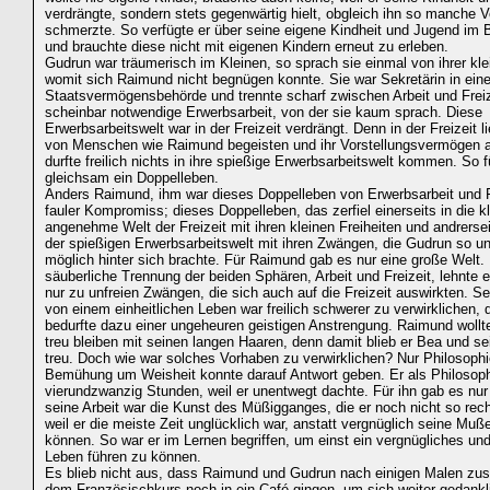
verdrängte, sondern stets gegenwärtig hielt, obgleich ihn so manche V
schmerzte. So verfügte er über seine eigene Kindheit und Jugend im
und brauchte diese nicht mit eigenen Kindern erneut zu erleben.
Gudrun war träumerisch im Kleinen, so sprach sie einmal von ihrer kle
womit sich Raimund nicht begnügen konnte. Sie war Sekretärin in eine
Staatsvermögensbehörde und trennte scharf zwischen Arbeit und Freiz
scheinbar notwendige Erwerbsarbeit, von der sie kaum sprach. Diese
Erwerbsarbeitswelt war in der Freizeit verdrängt. Denn in der Freizeit 
von Menschen wie Raimund begeisten und ihr Vorstellungsvermögen 
durfte freilich nichts in ihre spießige Erwerbsarbeitswelt kommen. So f
gleichsam ein Doppelleben.
Anders Raimund, ihm war dieses Doppelleben von Erwerbsarbeit und Fr
fauler Kompromiss; dieses Doppelleben, das zerfiel einerseits in die k
angenehme Welt der Freizeit mit ihren kleinen Freiheiten und andrerse
der spießigen Erwerbsarbeitswelt mit ihren Zwängen, die Gudrun so u
möglich hinter sich brachte. Für Raimund gab es nur eine große Welt.
säuberliche Trennung der beiden Sphären, Arbeit und Freizeit, lehnte e
nur zu unfreien Zwängen, die sich auch auf die Freizeit auswirkten. Se
von einem einheitlichen Leben war freilich schwerer zu verwirklichen,
bedurfte dazu einer ungeheuren geistigen Anstrengung. Raimund wollte
treu bleiben mit seinen langen Haaren, denn damit blieb er Bea und s
treu. Doch wie war solches Vorhaben zu verwirklichen? Nur Philosophi
Bemühung um Weisheit konnte darauf Antwort geben. Er als Philosoph
vierundzwanzig Stunden, weil er unentwegt dachte. Für ihn gab es nu
seine Arbeit war die Kunst des Müßigganges, die er noch nicht so rech
weil er die meiste Zeit unglücklich war, anstatt vergnüglich seine Mu
können. So war er im Lernen begriffen, um einst ein vergnügliches und
Leben führen zu können.
Es blieb nicht aus, dass Raimund und Gudrun nach einigen Malen z
dem Französischkurs noch in ein Café gingen, um sich weiter gedankl