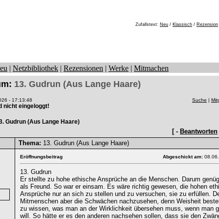
Zufallstext:
Neu
/
Klassisch
/
Rezension
eu
|
Netzbibliothek
|
Rezensionen
|
Werke
|
Mitmachen
rum:
13. Gudrun (Aus Lange Haare)
26 - 17:13:48
Suche
|
Mit
nd nicht eingeloggt!
3. Gudrun (Aus Lange Haare)
[ -
Beantworten
Thema:
13. Gudrun (Aus Lange Haare)
Eröffnungsbeitrag
Abgeschickt am:
08.06
13. Gudrun
Er stellte zu hohe ethische Ansprüche an die Menschen. Darum genü
als Freund. So war er einsam. Es wäre richtig gewesen, die hohen et
Ansprüche nur an sich zu stellen und zu versuchen, sie zu erfüllen. D
Mitmenschen aber die Schwächen nachzusehen, denn Weisheit besteh
zu wissen, was man an der Wirklichkeit übersehen muss, wenn man gl
will. So hätte er es den anderen nachsehen sollen, dass sie den Zwä