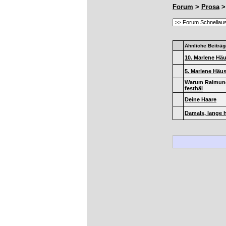
Forum
>
Prosa
>
Ähnliche Beiträg
10. Marlene Häu
5. Marlene Häus
Warum Raimund
festhäl
Deine Haare
Damals, lange 