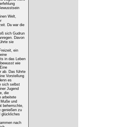
erfehlung
 Bewusstsein
inen Welt,
r
eit. Da war die
ließ sich Gudrun
anregen. Davon
ührte sie
eizeit, ein
leine
its in das Leben
nbewusst wie
 Eine
r ab. Das führte
ine Vorstellung
 denn es
 sich selbst
einer Jugend
e, die
 arbeitete
r Muße und
t beherrschte,
ße genießen zu
 glückliches
usammen nach
ich