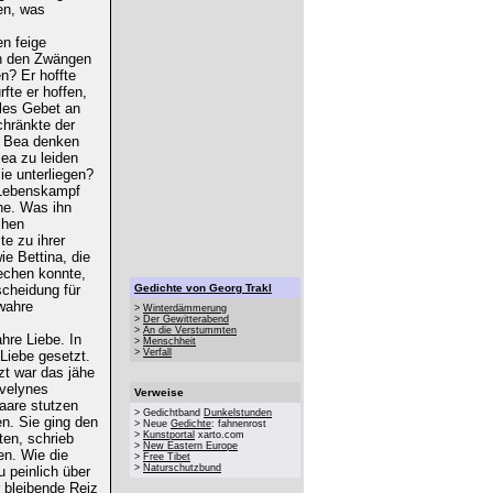
en, was
n feige
ch den Zwängen
n? Er hoffte
fte er hoffen,
lles Gebet an
chränkte der
n Bea denken
ea zu leiden
ie unterliegen?
n Lebenskampf
ne. Was ihn
chen
te zu ihrer
e Bettina, die
rechen konnte,
scheidung für
Gedichte von Georg Trakl
 wahre
>
Winterdämmerung
>
Der Gewitterabend
>
An die Verstummten
hre Liebe. In
>
Menschheit
>
Verfall
Liebe gesetzt.
zt war das jähe
Evelynes
Verweise
Haare stutzen
> Gedichtband
Dunkelstunden
en. Sie ging den
> Neue
Gedichte
: fahnenrost
>
Kunstportal
xarto.com
ten, schrieb
>
New Eastern Europe
en. Wie die
>
Free Tibet
>
Naturschutzbund
 peinlich über
 bleibende Reiz