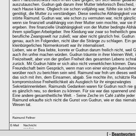
auszutauschen. Gudrun gab darum ihrer Mutter telefonisch Bescheid, 
nach Hause käme. Obgleich sie schon volljährig war, fühlte sie sich 
genötigt, die Mutter zu verständigen. Diese seelische Abhängigkeit von
störte Raimund. Gudrun war, wie schon zu vermuten war, nicht gänzlic
wenn sie finanziell unabhängig von ihrer Mutter sein mochte, war sie i
ergeben. Ihre finanzielle Unabhängigkeit von der Mutter bedingte Abhä
ihrem spießigen Arbeitgeber. Ihre Kleidung war zwar so freiheitlich gewä
berufliche Zwangswelt nur zuließ; war aber nicht gänzlich frei. Gudrun 
genau, auch im Folgenden, nicht über die Stränge zu schlagen. Ein g
kleinbürgerliches Normenkorsett war ihr internalisiert.
Lieben, wie er Bea liebte, konnte er Gudrun darum freilich nicht, wei
auch ihn unfrei machen würden. Gudrun träumte in ihrer kleinen Welt, i
Freizeitwelt, aber von der großen Freiheit des gesamten Lebens schra
zurück. Mit Gudrun hätte er sich also nicht verwirklichen können. Daru
Freundschaft beim Gespräch, wenn man von einer einzigen Ausnahme
worüber noch zu berichten sein wird. Raimund war froh um dieses wei
das sich mit ihm, dem Einsamen, abgab. Sie mochte ihn, schätzte R
kompromisslose Freiheitlichkeit als Ausgleich für ihr eingezwängtes
Sekretärinnenleben. Raimunds Gedanken waren für Gudrun noch nie ge
es gänzlich neu, so denken zu können. Für sie war das spannend und 
Eine andere gesamtheitliche Welt. - Seine Zeche im Café zahlte jeder
Raimund erkaufte sich nicht die Gunst von Gudrun, wie er das niemals
Wesen tat.
Raimund Fellner
[ -
Beantworten