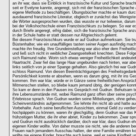
an ihr war, dass sie Einblick in französische Kultur und Sprache brach
seit er Evelyne kannte, angeregt, sich mit der französischen Sprache 
eigene Methode zu beschäftigen. Übungsbücher machte er kaum durch
ausdauernd französische Literatur, obgleich er zunächst das Wenigste
die Wörter ausgesprochen wurden, das wusste er nur teilweise, darum
bei der Volkshochschule einen Französischkurs zu belegen. So war er
durch Briefe angeregt, eifrig dabei, sich die französische Sprache an
in der Schule hatte er statt dessen nur Altgriechisch gelernt.
Bei diesem Französischkurs wurde er auf Gudrun aufmerksam. Sie tr
Büstenhalter, wie ein unauffälliges tasten seiner Augen ausfindig ma
machte ihn freudig. Ihre Grundeinstellung war also eher dem Freiheitl
und ließ sich nicht in weiblicher Zwangseitelkeit knechten. Diese Folg
sich Raimund nahe. Worin sich etwas weniger Freiheitlichkeit andeutet
Haartracht. Zwar fiel das lange Haar ungebunden nach hinten, war abe
links seitlich von je einer Spange gehalten. Also gänzlich frei war Gudr
schloss Raimund. Von diesen Beeinträchtigungen des Freiheitsgedan
Persönlichkeit konnte er absehen, wenn es darum ging, mit ihr ins Ge
kommen. Ihm war klar, würde er in Gänze seine freiheitlichen Ansprüc
Mitmenschen stellen, so bliebe kaum jemand übrig, der genügen konn
So kam er denn in den Pausen ins Gespräch mit Gudrun. Behutsam tei
ihre Lebensumstände mit, wobei Raimund ganz offen über seine psych
Erlebnisse sprach. Von Gudrun wurden seine Mitteilungen, ohne gehe
Scheinverständnis aufgenommen. Sie lehnte ihn nicht ab und hatte au
Vorbehalte. Auch seine beruflichen Aussichten, einmal Geld zu verdie
hochpäppeln zu können, waren ihr gleichgültig, denn Gudrun war das K
frühzeitigen Mutter, die ihr eher abriet, Kinder zu bekommen. Zwar s
und Gudrun nicht ausdrücklich darüber, doch war klar, dass Gudrun eh
eigenen Kinder wollte. Von daher musste sie nicht, wie die anderen b
Frauen nach jemandem Ausschau halten, der eine Familie ernähren k
wollte nie eigene Kinder, brauchte auch keine, weil er seine Kindheit 