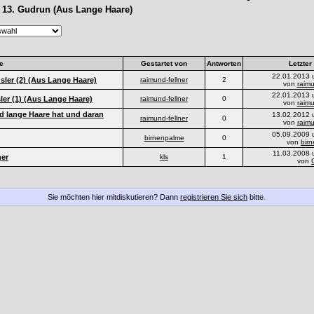
 13. Gudrun (Aus Lange Haare)
e
Gestartet von
Antworten
Letzter
22.01.2013 
sler (2) (Aus Lange Haare)
raimund-fellner
2
von
raimu
22.01.2013 
ler (1) (Aus Lange Haare)
raimund-fellner
0
von
raimu
 lange Haare hat und daran
13.02.2012 
raimund-fellner
0
von
raimu
05.09.2009 
birnenpalme
0
von
bir
11.03.2008 
her
kls
1
von
Sie möchten hier mitdiskutieren? Dann
registrieren Sie sich
bitte.