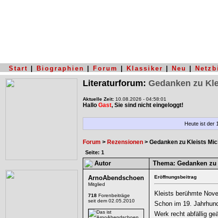
Start
|
Biographien
|
Forum
|
Klassiker
|
Neu
|
Netzb
Literaturforum:
Gedanken zu Kle
Aktuelle Zeit:
10.08.2026 - 04:58:01
Hallo
Gast
, Sie sind nicht eingeloggt!
Heute ist der
Forum
>
Rezensionen
> Gedanken zu Kleists Mic
Seite: 1
Autor
Thema:
Gedanken zu 
ArnoAbendschoen
Eröffnungsbeitrag
Mitglied
Kleists berühmte Nove
718
Forenbeiträge
seit dem 02.05.2010
Schon im 19. Jahrhunde
Werk recht abfällig ge