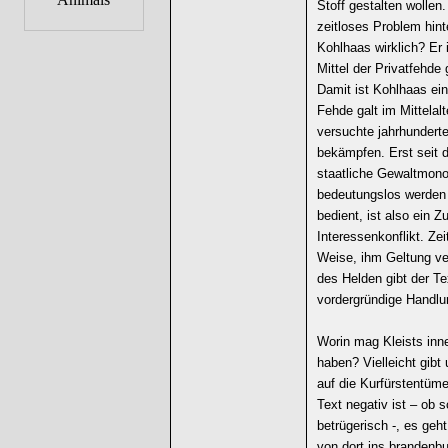
Stoff gestalten wollen.
zeitloses Problem hint
Kohlhaas wirklich? Er 
Mittel der Privatfehde 
Damit ist Kohlhaas ein
Fehde galt im Mittelalt
versuchte jahrhundert
bekämpfen. Erst seit 
staatliche Gewaltmono
bedeutungslos werden 
bedient, ist also ein 
Interessenkonflikt. Zei
Weise, ihm Geltung ver
des Helden gibt der T
vordergründige Handlun
Worin mag Kleists inn
haben? Vielleicht gibt
auf die Kurfürstentüm
Text negativ ist – ob 
betrügerisch -, es geh
von dort ins brandenbu