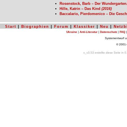
Rosenstock, Barb – Der Wundergarten
Hille, Katrin – Das Kind
(2016)
Baccalario, Pierdomenico – Die Gesch
Start
|
Biographien
|
Forum
|
Klassiker
|
Neu
|
Netzb
Ukraine
|
Anti-Literatur
|
Datenschutz
|
FAQ
Systementwurf 
© 2001
v_v3.53 erstellte diese Seite in 