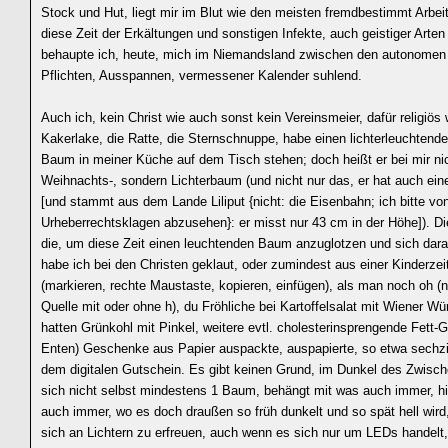
Stock und Hut, liegt mir im Blut wie den meisten fremdbestimmt Arbe
diese Zeit der Erkältungen und sonstigen Infekte, auch geistiger Arten
behaupte ich, heute, mich im Niemandsland zwischen den autonomen
Pflichten, Ausspannen, vermessener Kalender suhlend.
Auch ich, kein Christ wie auch sonst kein Vereinsmeier, dafür religiös 
Kakerlake, die Ratte, die Sternschnuppe, habe einen lichterleuchtende
Baum in meiner Küche auf dem Tisch stehen; doch heißt er bei mir ni
Weihnachts-, sondern Lichterbaum (und nicht nur das, er hat auch ei
[und stammt aus dem Lande Liliput {nicht: die Eisenbahn; ich bitte vo
Urheberrechtsklagen abzusehen}: er misst nur 43 cm in der Höhe]). Di
die, um diese Zeit einen leuchtenden Baum anzuglotzen und sich dara
habe ich bei den Christen geklaut, oder zumindest aus einer Kinderzeit
(markieren, rechte Maustaste, kopieren, einfügen), als man noch oh (
Quelle mit oder ohne h), du Fröhliche bei Kartoffelsalat mit Wiener W
hatten Grünkohl mit Pinkel, weitere evtl. cholesterinsprengende Fett-
Enten) Geschenke aus Papier auspackte, auspapierte, so etwa sechz
dem digitalen Gutschein. Es gibt keinen Grund, im Dunkel des Zwisc
sich nicht selbst mindestens 1 Baum, behängt mit was auch immer, h
auch immer, wo es doch draußen so früh dunkelt und so spät hell wird
sich an Lichtern zu erfreuen, auch wenn es sich nur um LEDs handelt,