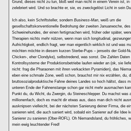
Grund, dieses nicht zu tun, bloß weil man nicht in einem Verein ist, i
zelebriert wird. Und so brachte er, sie, es zweckgelöst Licht in sein Du
Ich also, kein Schriftsteller, sondern
Business-Man
, weiß um die
gesellschaftskonventionelle Bedrohung der zweiten Januarwoche, des
Schweinehundes, der einen fertigmachen wird, früher oder später, wen
Therapien nichts mehr nützen, wenn man sich longitudinal, gezwungen
Aufrichtigkeit, endlich fragt, wer man eigentlich wirklich ist und was m
möchten möchte in diesem kurzen Sterbe-Pups – jenseits der Gold-Nu
Chicken-, eher Clondyke), selbstredend, was sonst. Die Zahlen Daten
Kontrollsysteme der Produktionsbetriebe laufen wieder an (ok, sie lief
nicht: frag die Pharaonen mit ihren verkackten Pyramiden), das Niema
eben eine schmale Zone, weiß schon, brauchst mir nix erzählen, du, d
bruttosozialproduktische Fahne deines Landes so hoch hältst, dass 
unteren Ende der Fahnenstange schon gar nicht mehr ausmachen kann
Punkt du, du Wicht, du Zwergin, du Steineschlepper. Du machst was 
millionenfach, doch es macht dir etwas aus, dass man dich nicht au
ausknipsen vielleicht, bei der nächsten Sanierung deiner Firma, die ei
sanieren wird, die auch saniert wird, sobald ein Sanierer auf die Idee 
Sanierer zu sanieren (Ober-ROFL). Oh Niemandsland, du fröhliches, w
mein ewig leuchtender Fred!