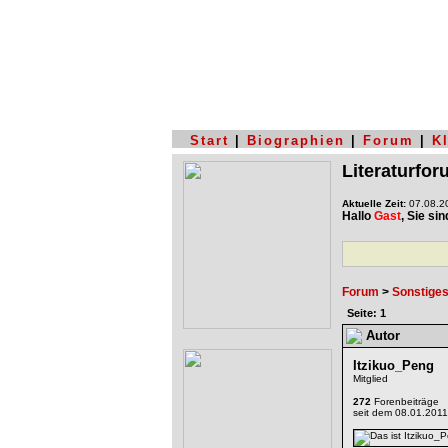
Start
|
Biographien
|
Forum
|
K
Literaturfo
Aktuelle Zeit:
07.08.20
Hallo
Gast
, Sie si
Forum
>
Sonstige
Seite: 1
Autor
Itzikuo_Peng
Mitglied
272
Forenbeiträge
seit dem 08.01.2011