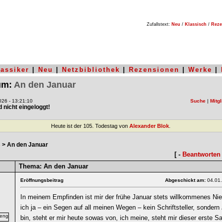
Zufallstext:
Neu
/
Klassisch
/
Reze
lassiker
|
Neu
|
Netzbibliothek
|
Rezensionen
|
Werke
|
rum:
An den Januar
26 - 13:21:10
Suche
|
Mitgl
nd nicht eingeloggt!
Heute ist der 105. Todestag von
Alexander Blok
.
s
> An den Januar
[ -
Beantworten
Thema:
An den Januar
Eröffnungsbeitrag
Abgeschickt am:
04.01
In meinem Empfinden ist mir der frühe Januar stets willkommenes N
ich ja – ein Segen auf all meinen Wegen – kein Schriftsteller, sondern
bin, steht er mir heute sowas von, ich meine, steht mir dieser erste Sa