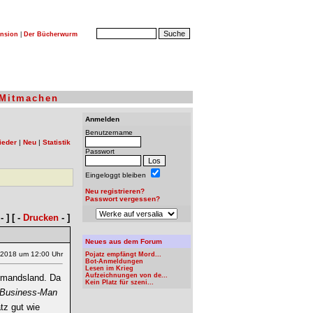
nsion
|
Der Bücherwurm
Mitmachen
Anmelden
Benutzername
ieder
|
Neu
|
Statistik
Passwort
Eingeloggt bleiben
Neu registrieren?
Passwort vergessen?
- ] [ -
Drucken
- ]
Neues aus dem Forum
.2018 um 12:00 Uhr
Pojatz empfängt Mord...
Bot-Anmeldungen
Lesen im Krieg
Aufzeichnungen von de...
iemandsland. Da
Kein Platz für szeni...
Business-Man
tz gut wie