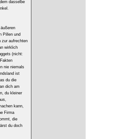
n dem dasselbe
nkel.
 äußeren
n Pillen und
 zur aufrechten
an wirklich
ggets (nicht:
 Fakten
en nie niemals
ndsland ist
as du die
man dich am
, du kleiner
aus,
smachen kann,
ne Firma
kommt, die
ärst du doch