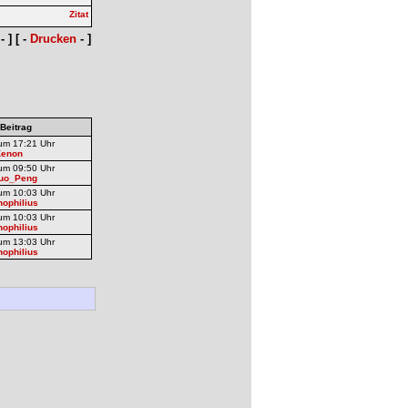
- ] [ -
Drucken
- ]
 Beitrag
um 17:21 Uhr
Kenon
um 09:50 Uhr
kuo_Peng
um 10:03 Uhr
ophilius
um 10:03 Uhr
ophilius
um 13:03 Uhr
ophilius