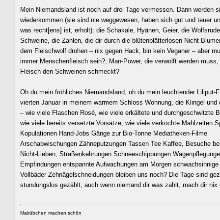
Mein Niemandsland ist noch auf drei Tage vermessen. Dann werden s
wiederkommen (sie sind nie weggewesen, haben sich gut und teuer un
was recht[ens] ist, erholt): die Schakale, Hyänen, Geier, die Wolfsrude
Schweine, die Zahlen, die dir durch die blütenblätterlosen Nicht-Blume
dem Fleischwolf drohen – nix gegen Hack, bin kein Veganer – aber m
immer Menschenfleisch sein?; Man-Power, die verwolft werden muss,
Fleisch den Schweinen schmeckt?
Oh du mein fröhliches Niemandsland, oh du mein leuchtender Liliput-
vierten Januar in meinem warmem Schloss Wohnung, die Klingel und d
– wie viele Flaschen Rosé, wie viele erkältete und durchgeschwitzte B
wie viele bereits versetzte Vorsätze, wie viele verkochte Mahlzeiten 
Kopulationen Hand-Jobs Gänge zur Bio-Tonne Mediatheken-Filme
Arschabwischungen Zähneputzungen Tassen Tee Kaffee, Besuche bei
Nicht-Lieben, Straßenkehrungen Schneeschippungen Wagenpflegung
Empfindungen entspannte Aufwachungen am Morgen schwachsinnige 
Vollbäder Zehnägelschneidungen bleiben uns noch? Die Tage sind gez
stundungslos gezählt, auch wenn niemand dir was zahlt, mach dir nix 
Mairübchen machen schön