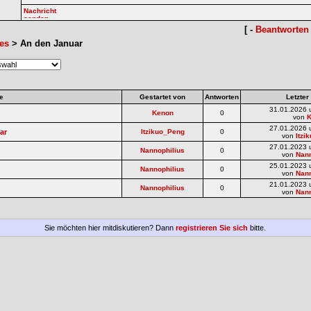
[ -
Beantworten
es
> An den Januar
e
Gestartet von
Antworten
Letzter
31.01.2026 
Kenon
0
von
27.01.2026 
ar
Itzikuo_Peng
0
von
Itzi
27.01.2023 
Nannophilius
0
von
Nann
25.01.2023 
Nannophilius
0
von
Nann
21.01.2023 
Nannophilius
0
von
Nann
Sie möchten hier mitdiskutieren? Dann
registrieren Sie sich
bitte.