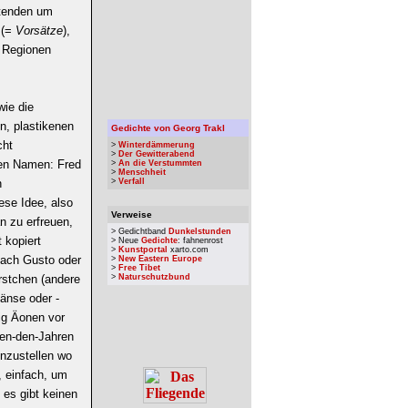
itenden um
 (=
Vorsätze
),
 Regionen
wie die
n, plastikenen
Gedichte von Georg Trakl
cht
>
Winterdämmerung
>
Der Gewitterabend
nen Namen: Fred
>
An die Verstummten
>
Menschheit
n
>
Verfall
ese Idee, also
Verweise
n zu erfreuen,
> Gedichtband
Dunkelstunden
 kopiert
> Neue
Gedichte
: fahnenrost
>
Kunstportal
xarto.com
nach Gusto oder
>
New Eastern Europe
>
Free Tibet
ürstchen (andere
>
Naturschutzbund
Gänse oder -
ig Äonen vor
hen-den-Jahren
inzustellen wo
, einfach, um
 es gibt keinen