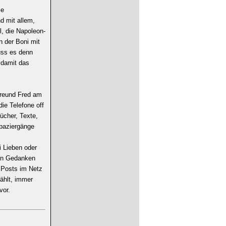
ie
d mit allem,
l, die Napoleon-
n der Boni mit
uss es denn
 damit das
Freund Fred am
ie Telefone off
ücher, Texte,
Spaziergänge
 Lieben oder
en Gedanken
Posts im Netz
ählt, immer
vor.