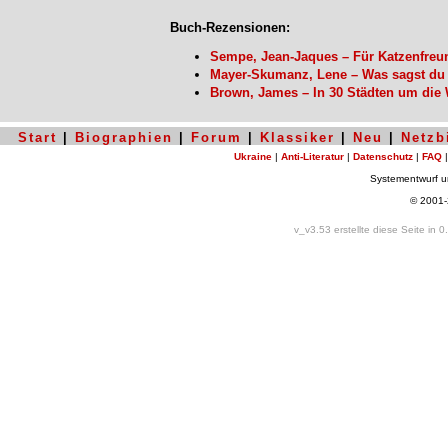
Buch-Rezensionen:
Sempe, Jean-Jaques – Für Katzenfre
Mayer-Skumanz, Lene – Was sagst du j
Brown, James – In 30 Städten um die
Start
|
Biographien
|
Forum
|
Klassiker
|
Neu
|
Netzb
Ukraine
|
Anti-Literatur
|
Datenschutz
|
FAQ
Systementwurf 
© 2001
v_v3.53 erstellte diese Seite in 