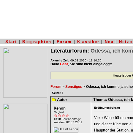
Start
|
Biographien
|
Forum
|
Klassiker
|
Neu
|
Netzb
Literaturforum:
Odessa, ich kom
Aktuelle Zeit:
09.08.2026 - 13:10:36
Hallo
Gast
, Sie sind nicht eingeloggt!
Heute ist der
Forum
>
Sonstiges
> Odessa, ich komme ja scho
Seite: 1
Autor
Thema:
Odessa, ich 
Kenon
Eröffnungsbeitrag
Mitglied
Viele Wege führen nac
1519
Forenbeiträge
seit dem 02.07.2001
und dieser führt von e
Haupttor der Station, 