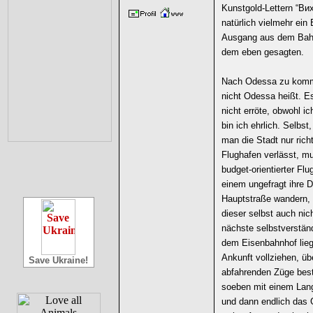
Kunstgold-Lettern “Вих
natürlich vielmehr ein 
Ausgang aus dem Bahnh
dem eben gesagten.
Nach Odessa zu komm
nicht Odessa heißt. E
nicht erröte, obwohl ic
bin ich ehrlich. Selbs
man die Stadt nur ric
Flughafen verlässt, m
budget-orientierter Fl
einem ungefragt ihre 
Hauptstraße wandern, 
dieser selbst auch nich
nächste selbstverstän
dem Eisenbahnhof lie
Ankunft vollziehen, üb
Save Ukraine!
abfahrenden Züge best
soeben mit einem Lang
und dann endlich das 