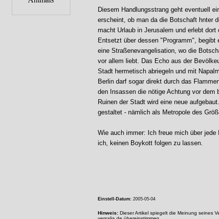
Diesem Handlungsstrang geht eventuell ein
erscheint, ob man da die Botschaft hnter d
macht Urlaub in Jerusalem und erlebt dort 
Entsetzt über dessen "Programm", begibt e
eine Straßenevangelisation, wo die Botscha
vor allem liebt. Das Echo aus der Bevölkeu
Stadt hermetisch abriegeln und mit Napa
Berlin darf sogar direkt durch das Flammen
den Insassen die nötige Achtung vor dem b
Ruinen der Stadt wird eine neue aufgebaut. 
gestaltet - nämlich als Metropole des Gr
Wie auch immer: Ich freue mich über jede
ich, keinen Boykott folgen zu lassen.
Einstell-Datum:
2005-05-04
Hinweis:
Dieser Artikel spiegelt die Meinung seines 
versalia.de übereinstimmen.