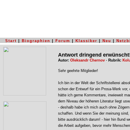
Start
|
Biographien
|
Forum
|
Klassiker
|
Neu
|
Netzb
Antwort dringend erwünscht
Autor:
Oleksandr Chernov
· Rubrik:
Kol
Sehr geehrte Mitglieder!
Ich bin in der Welt der Schriftstellerei abso
schon der Entwurf für ein Prosa-Werk vor, 
hätte ich gerne Kommentare, inwieweit man
dem Niveau der höheren Literatur liegt usw.
- deshalb habe ich mich auch ohne Zögern h
schaffen. Und wenn Sie der meinung sind, i
bitte ausdrücklich darum! - hier hin 8und 
die Arbeit aufgeben, bevor mehr Menschen