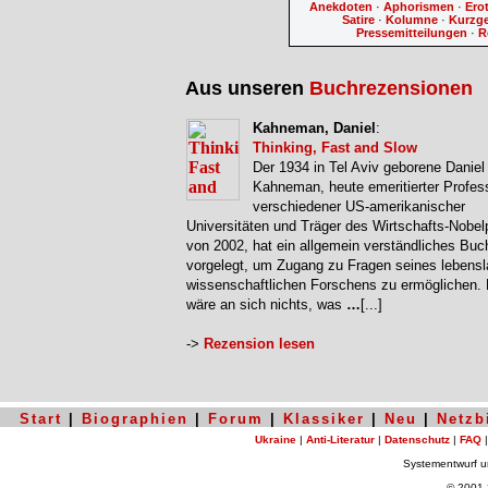
Anekdoten
·
Aphorismen
·
Ero
Satire
·
Kolumne
·
Kurzg
Pressemitteilungen
·
R
Aus unseren
Buchrezensionen
Kahneman, Daniel
:
Thinking, Fast and Slow
Der 1934 in Tel Aviv geborene Daniel
Kahneman, heute emeritierter Profes
verschiedener US-amerikanischer
Universitäten und Träger des Wirtschafts-Nobel
von 2002, hat ein allgemein verständliches Buc
vorgelegt, um Zugang zu Fragen seines lebens
wissenschaftlichen Forschens zu ermöglichen.
wäre an sich nichts, was
…
[...]
->
Rezension lesen
Start
|
Biographien
|
Forum
|
Klassiker
|
Neu
|
Netzb
Ukraine
|
Anti-Literatur
|
Datenschutz
|
FAQ
Systementwurf 
© 2001