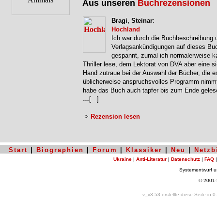
Aus unseren
Buchrezensionen
Bragi, Steinar
:
Hochland
Ich war durch die Buchbeschreibung 
Verlagsankündigungen auf dieses Bu
gespannt, zumal ich normalerweise 
Thriller lese, dem Lektorat von DVA aber eine s
Hand zutraue bei der Auswahl der Bücher, die es
üblicherweise anspruchsvolles Programm nimmt
habe das Buch auch tapfer bis zum Ende gelese
…
[...]
->
Rezension lesen
Start
|
Biographien
|
Forum
|
Klassiker
|
Neu
|
Netzb
Ukraine
|
Anti-Literatur
|
Datenschutz
|
FAQ
Systementwurf 
© 2001
v_v3.53 erstellte diese Seite in 