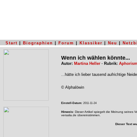
Start
|
Biographien
|
Forum
|
Klassiker
|
Neu
|
Netzb
Wenn ich wählen könnte...
Autor:
Martina Heller
· Rubrik:
Aphoris
...hätte ich lieber tausend aufrichtige Neid
© Alphalöwin
Einstell-Datum:
2011-11-24
Hinweis:
Dieser Artikel spiegelt die Meinung seines 
versalia.de übereinstimmen.
Dieser Text w