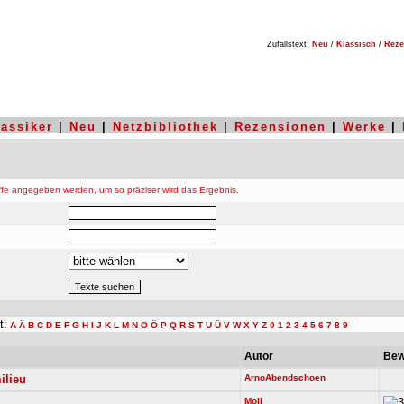
Zufallstext:
Neu
/
Klassisch
/
Reze
lassiker
|
Neu
|
Netzbibliothek
|
Rezensionen
|
Werke
|
fe angegeben werden, um so präziser wird das Ergebnis.
t:
A
Ä
B
C
D
E
F
G
H
I
J
K
L
M
N
O
Ö
P
Q
R
S
T
U
Ü
V
W
X
Y
Z
0
1
2
3
4
5
6
7
8
9
Autor
Bew
ilieu
ArnoAbendschoen
Moll