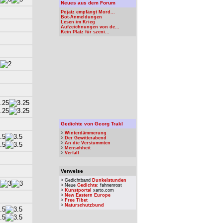
Neues aus dem Forum
Pojatz empfängt Mord...
Bot-Anmeldungen
Lesen im Krieg
Aufzeichnungen von de...
Kein Platz für szeni...
Gedichte von Georg Trakl
>
Winterdämmerung
>
Der Gewitterabend
>
An die Verstummten
>
Menschheit
>
Verfall
Verweise
> Gedichtband
Dunkelstunden
> Neue
Gedichte
: fahnenrost
>
Kunstportal
xarto.com
>
New Eastern Europe
>
Free Tibet
>
Naturschutzbund