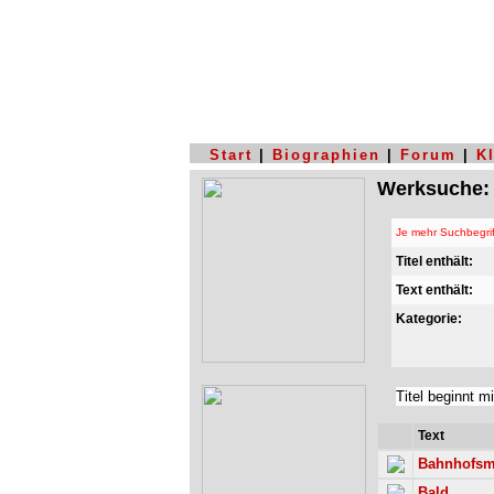
Start
|
Biographien
|
Forum
|
K
Werksuche:
Je mehr Suchbegrif
Titel enthält:
Text enthält:
Kategorie:
Titel beginnt mi
Text
Bahnhofsm
Bald