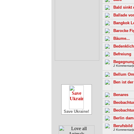
Bald sinkt 
Ballade v
Bangkok Lov
Barocke Fig
Bäume...
Bedenklich
Befreiung
Begegnung
2 Kommentar(e
Bellum Om
Ben ist der
Benares
Beobachtun
Beobachtu
Save Ukraine!
Berlin dam
Berufsbild
2 Kommentar(e