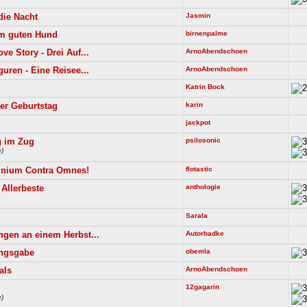
die Nacht
Jasmin
om guten Hund
birnenpalme
e Story - Drei Auf...
ArnoAbendschoen
uren - Eine Reisee...
ArnoAbendschoen
Katrin Bock
er Geburtstag
karin
jackpot
 im Zug
psilosonic
)
nium Contra Omnes!
flotastic
 Allerbeste
anthologie
Sarala
gen an einem Herbst...
Autorbadke
ngsgabe
obemla
als
ArnoAbendschoen
12gagarin
)