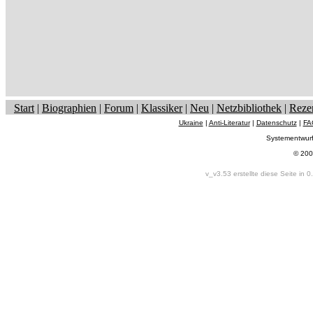
Start
|
Biographien
|
Forum
|
Klassiker
|
Neu
|
Netzbibliothek
|
Reze
Ukraine
|
Anti-Literatur
|
Datenschutz
|
FA
Systementwur
© 200
v_v3.53 erstellte diese Seite in 