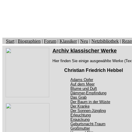
Start
|
Biographien
|
Forum
|
Klassiker
|
Neu
|
Netzbibliothek
|
Reze
Archiv klassischer Werke
Hier finden Sie einige ausgewählte Werke (Tex
Christian Friedrich Hebbel
Adams Opfer
Auf dem Meer
Blume und Duft
Dämmer-Empfindung
Das Grab
Der Baum in der Wüste
Der Kranke
Der Sonnen-Jüngling
Erleuchtung
Erquickung
Geburtsnacht-Traum
Großmutter