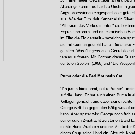
zu immer neuen Gewalttaten an und bald l
Allerdings kommt es bald zu Unstimmigkeit
Angstobsessionen eingesperrt oder getötet
aus. Wie der Film Noir Kenner Alain Silver
"Albtraum des Vorbestimmten" die bestim
Expressionismus und amerikanischen Hard-b
im Film die Flo darstellt - bezeichnete sp
sie mit Corman gedreht hatte. Die starke F
gefallen. Was übrigens auch Genrebildend 
fatales auftreten. Mit Corman drehte Sus
der toten Seelen" (1958) und "Die Wespenf
Puma oder die Bad Mountain Cat
"I'm just a hired hand, not a Partner", mei
auf die Hand. Er hat auch einen Puma in e
Kollegen gemacht und dabei seine rechte Ha
George wirft ihn gegen den Käfig worauf d
kann. Aber später wird George noch froh s
seiner durch Zwietracht zerstörten Band b
rechte Hand. Auch ein anderer Mitstreiter
einem Coup seine Hand ein. Absurde Komik