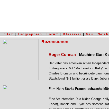
Start
|
Biographien
|
Forum
|
Klassiker
|
Neu
|
Netzb
Rezensionen
Roger Corman
- Machine-Gun Kel
Der Vater des amerikanischen Independent-
Kultregisseur. Mit "Machine-Gun Kelly" schr
Charles Bronson und begründete damit qua
Staatsfeind Nr.1 brilliert er als Bankräuber
Film Noir: Starke Frauen, schwache Mä
Eine Art infernales Duo bilden George Kel
Cabot), Bonnie and Clyde des Nordens soz