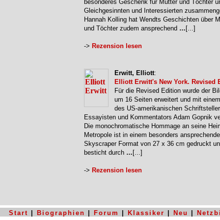
besonderes Geschenk für Mütter und Töchter un
Gleichgesinnten und Interessierten zusammenge
Hannah Kolling hat Wendts Geschichten über M
und Töchter zudem ansprechend
…
[...]
->
Rezension lesen
Erwitt, Elliott
:
Elliott Erwitt's New York. Revised 
Für die Revised Edition wurde der Bi
um 16 Seiten erweitert und mit eine
des US-amerikanischen Schriftsteller
Essayisten und Kommentators Adam Gopnik ve
Die monochromatische Hommage an seine Hei
Metropole ist in einem besonders ansprechend
Skyscraper Format von 27 x 36 cm gedruckt u
besticht durch
…
[...]
->
Rezension lesen
Start
|
Biographien
|
Forum
|
Klassiker
|
Neu
|
Netzb