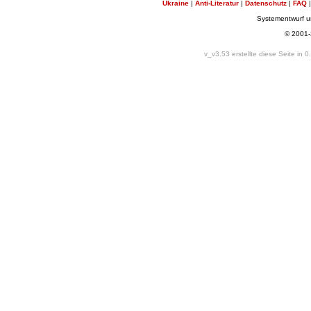
Ukraine
|
Anti-Literatur
|
Datenschutz
|
FAQ
Systementwurf 
© 2001
v_v3.53 erstellte diese Seite in 