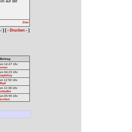
on auf der
- ] [ -
Drucken
- ]
 Beitrag
um 14:47 Uhr
Kenon
um 04:23 Uhr
ophilius
um 12:50 Uhr
Rolf
um 12:39 Uhr
orbadke
um 05:55 Uhr
erchen