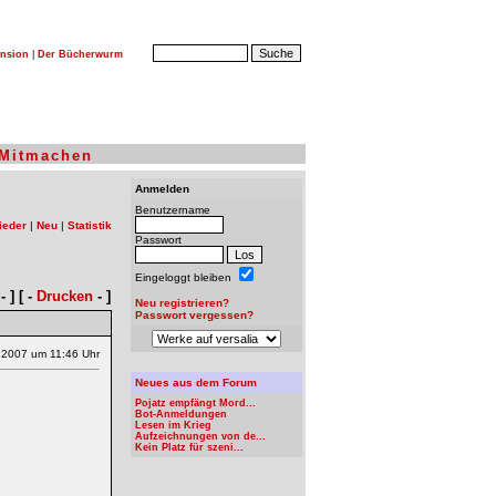
nsion
|
Der Bücherwurm
Mitmachen
Anmelden
Benutzername
ieder
|
Neu
|
Statistik
Passwort
Eingeloggt bleiben
- ] [ -
Drucken
- ]
Neu registrieren?
Passwort vergessen?
.2007 um 11:46 Uhr
Neues aus dem Forum
Pojatz empfängt Mord...
Bot-Anmeldungen
Lesen im Krieg
Aufzeichnungen von de...
Kein Platz für szeni...