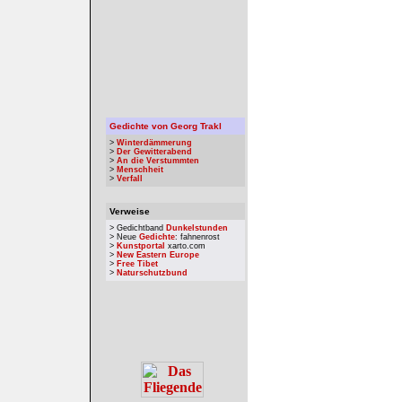
Gedichte von Georg Trakl
>
Winterdämmerung
>
Der Gewitterabend
>
An die Verstummten
>
Menschheit
>
Verfall
Verweise
> Gedichtband
Dunkelstunden
> Neue
Gedichte
: fahnenrost
>
Kunstportal
xarto.com
>
New Eastern Europe
>
Free Tibet
>
Naturschutzbund