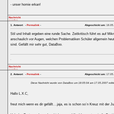
- unser homie erkan!
1.
Antwort -
Permalink
-
Abgeschickt am:
16.05
Stil und Inhalt ergeben eine runde Sache. Zeitkritisch führt es auf Mi
5
anschaulich vor Augen, welchen Problematiken Schüler allgemein heu
sind. Gefällt mir sehr gut, DataBoo.
.
2.
Antwort -
Permalink
-
Abgeschickt am:
17.05
Diese Nachricht wurde von DataBoo um 18:05:04 am 17.05.2007 editi
Hallo L.X.C,
freut mich wenn es dir gefällt....jaja, es is schon so´n Kreuz mit der Ju