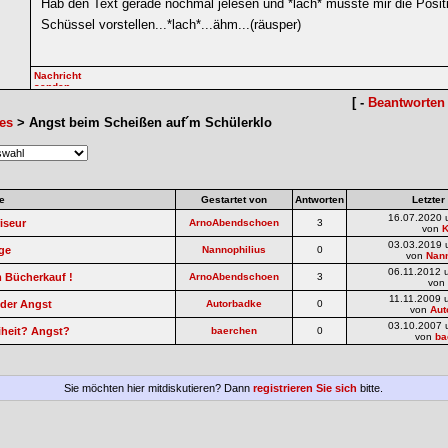
Hab den Text gerade nochmal jelesen und *lach* musste mir die Positi
Schüssel vorstellen...*lach*...ähm...(räusper)
[ -
Beantworten
es
> Angst beim Scheißen auf´m Schülerklo
e
Gestartet von
Antworten
Letzter
16.07.2020 
iseur
ArnoAbendschoen
3
von
03.03.2019 
ge
Nannophilius
0
von
Nann
06.11.2012 
 Bücherkauf !
ArnoAbendschoen
3
von
11.11.2009 
der Angst
Autorbadke
0
von
Aut
03.10.2007 
iheit? Angst?
baerchen
0
von
ba
Sie möchten hier mitdiskutieren? Dann
registrieren Sie sich
bitte.