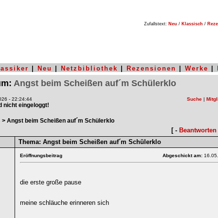
Zufallstext:
Neu
/
Klassisch
/
Reze
lassiker
|
Neu
|
Netzbibliothek
|
Rezensionen
|
Werke
|
rum:
Angst beim Scheißen auf´m Schülerklo
26 - 22:24:44
Suche
|
Mitgl
nd nicht eingeloggt!
s
> Angst beim Scheißen auf´m Schülerklo
[ -
Beantworten
Thema:
Angst beim Scheißen auf´m Schülerklo
Eröffnungsbeitrag
Abgeschickt am:
16.05
die erste große pause
meine schläuche erinneren sich