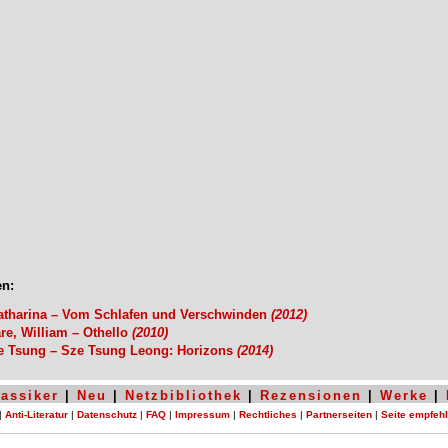
n:
atharina – Vom Schlafen und Verschwinden
(2012)
e, William – Othello
(2010)
e Tsung – Sze Tsung Leong: Horizons
(2014)
lassiker
|
Neu
|
Netzbibliothek
|
Rezensionen
|
Werke
|
|
Anti-Literatur
|
Datenschutz
|
FAQ
|
Impressum
|
Rechtliches
|
Partnerseiten
|
Seite empfeh
Systementwurf und -programmierung von
zerovision.de