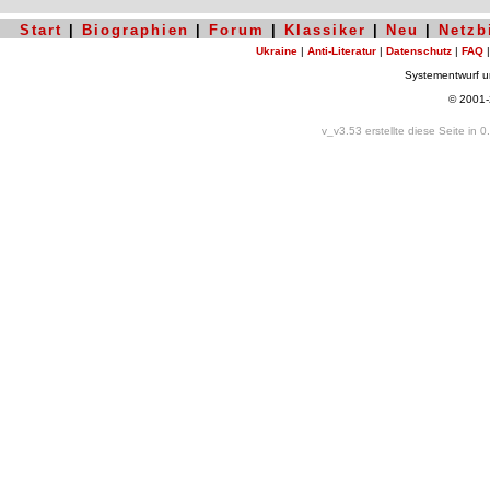
Start
|
Biographien
|
Forum
|
Klassiker
|
Neu
|
Netzb
Ukraine
|
Anti-Literatur
|
Datenschutz
|
FAQ
Systementwurf 
© 2001
v_v3.53 erstellte diese Seite in 