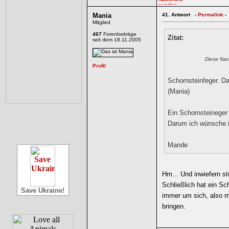
Mania
41.
Antwort -
Permalink
-
Mitglied
467
Forenbeiträge
Zitat:
seit dem 18.11.2005
Diese Nac
Schornsteinfeger. D
(Mania)
Ein Schornsteineger 
Darum ich wünsche 
Mande
Hm... Und inwiefern st
Schließlich hat ein Sc
Save Ukraine!
immer um sich, also m
bringen.