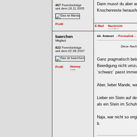
Dann musst du aber a
467
Forenbeiträge
seit dem 18.11.2005
Knochenreste herausf
baerchen
44.
Antwort -
Permalink
-
Mitglied
Diese Nach
822
Forenbeiträge
seit dem 02.08.2007
Ganz pragmatisch betra
Beerdigung nicht umz
´schwarz´ passt immer
Aber, lieber Mande, w
Lieber ein Stein auf d
als ein Stein im Schuh
Naja, war nicht so origi
b.