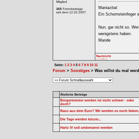
Mitglied
Maniazitat:
365
Forenbeiträge
seit dem 12.02.2007
Ein Schornsteinfeger a
Nun, gar nicht so. Wer
wenigstens haben.
Mande
Seite:
1
2
3
4
5
6
7
8
9
10
11
Forum
>
Sonstiges
> Was willst du mal wer
Ähnliche Beiträge
Bürgermeister werden ist nicht schwer - oder
doch?
Raus aus dem Euro? Wir werden es noch lieben
Die Tage werden kürzer...
Hartz IV soll umbenannt werden