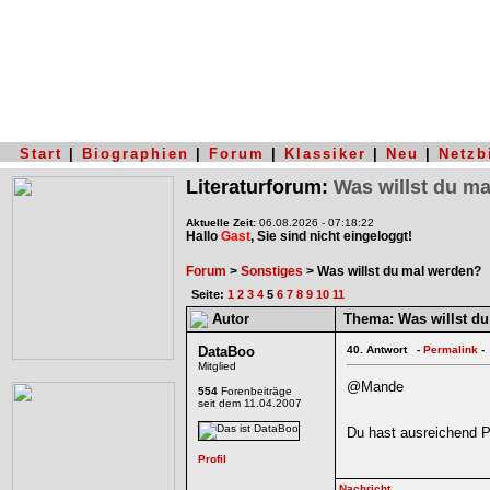
Start
|
Biographien
|
Forum
|
Klassiker
|
Neu
|
Netzb
Literaturforum:
Was willst du m
Aktuelle Zeit:
06.08.2026 - 07:18:22
Hallo
Gast
, Sie sind nicht eingeloggt!
Forum
>
Sonstiges
> Was willst du mal werden?
Seite:
1
2
3
4
5
6
7
8
9
10
11
Autor
Thema:
Was willst d
DataBoo
40.
Antwort -
Permalink
-
Mitglied
@Mande
554
Forenbeiträge
seit dem 11.04.2007
Du hast ausreichend P