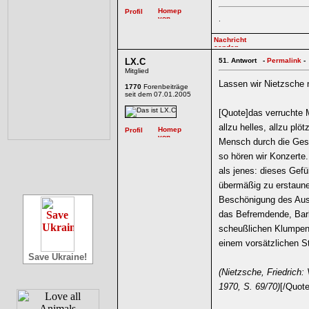
.
LX.C
51.
Antwort -
Permalink
-
Mitglied
Lassen wir Nietzsche
1770
Forenbeiträge
seit dem 07.01.2005
[Quote]das verruchte M
allzu helles, allzu plö
Mensch durch die Gesc
so hören wir Konzerte.
als jenes: dieses Gef
übermäßig zu erstaune
Beschönigung des Aus
das Befremdende, Barb
scheußlichen Klumpen g
einem vorsätzlichen S
Save Ukraine!
(Nietzsche, Friedrich:
1970, S. 69/70)
[/Quote