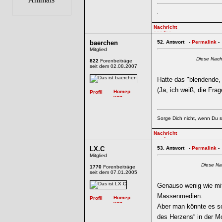
.
baerchen
52.
Antwort -
Permalink
-
Mitglied
Diese Nach
822
Forenbeiträge
seit dem 02.08.2007
Hatte das "blendende, 
(Ja, ich weiß, die Frage
Sorge Dich nicht, wenn Du s
LX.C
53.
Antwort -
Permalink
-
Mitglied
Diese Na
1770
Forenbeiträge
seit dem 07.01.2005
Genauso wenig wie mit
Massenmedien.
Aber man könnte es so 
des Herzens“ in der M