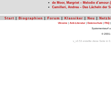
de Moor, Margriet – Melodie d´amour
Camilleri, Andrea – Das Lächeln der 
Start
|
Biographien
|
Forum
|
Klassiker
|
Neu
|
Netzb
Ukraine
|
Anti-Literatur
|
Datenschutz
|
FAQ
Systementwurf 
© 2001
v_v3.53 erstellte diese Seite in 