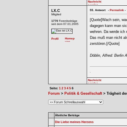
LX.C
55.
Antwort -
Permalink
-
Mitglied
[Quote]Wach sein, wach
1770
Forenbeiträge
seit dem 07.01.2005
dagegen kann man sich
wehren. Da werde ich n
Das muß man nicht al
zerstören.[/Quote]
Döblin, Alfred: Berlin
.
Seite:
1
2
3
4
5
6
Forum
>
Politik & Gesellschaft
> Trägheit de
Ähnliche Beiträge
Die Liebe meines Herzens