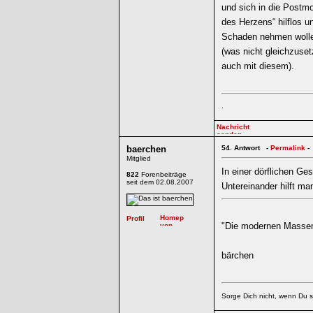
und sich in die Postmo
des Herzens“ hilflos 
Schaden nehmen wollen,
(was nicht gleichzuset
auch mit diesem).
.
baerchen
54.
Antwort -
Permalink
-
Mitglied
In einer dörflichen Ges
822
Forenbeiträge
seit dem 02.08.2007
Untereinander hilft ma
"Die modernen Massenm
bärchen
Sorge Dich nicht, wenn Du s