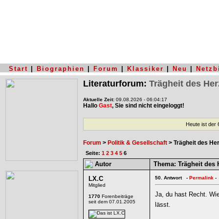
Start
|
Biographien
|
Forum
|
Klassiker
|
Neu
|
Netzb
Literaturforum:
Trägheit des He
Aktuelle Zeit:
09.08.2026 - 06:04:17
Hallo
Gast
, Sie sind nicht eingeloggt!
Heute ist der
Forum
>
Politik & Gesellschaft
> Trägheit des He
Seite:
1
2
3
4
5
6
Autor
Thema:
Trägheit des 
LX.C
50.
Antwort -
Permalink
-
Mitglied
Ja, du hast Recht. Wie
1770
Forenbeiträge
seit dem 07.01.2005
lässt.