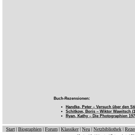
Buch-Rezensionen:
Handke, Peter – Versuch über den Sti
Schitkow, Boris – Wiktor Wawitsch
(
Ryan, Kathy – Die Photographien 19
Start
|
Biographien
|
Forum
|
Klassiker
|
Neu
|
Netzbibliothek
|
Reze