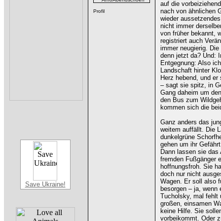
auf die vorbeiziehe
nach von ähnlichen G
wieder aussetzendes 
nicht immer derselbe
von früher bekannt, 
registriert auch Ver
immer neugierig. Die 
denn jetzt da? Und: 
Entgegnung: Also ich
Landschaft hinter Kl
Herz hebend, und er 
– sagt sie spitz, in 
Gang daheim um den 
den Bus zum Wildgeh
kommen sich die beid
Ganz anders das jung
weitem auffällt. Die 
dunkelgrüne Schorfhe
gehen um ihr Gefährt
Dann lassen sie das
fremden Fußgänger en
hoffnungsfroh. Sie h
doch nur nicht ausge
Wagen. Er soll also 
Save Ukraine!
besorgen – ja, wenn 
Tucholsky, mal fehlt 
großen, einsamen Wa
keine Hilfe. Sie soll
vorbeikommt. Oder zu