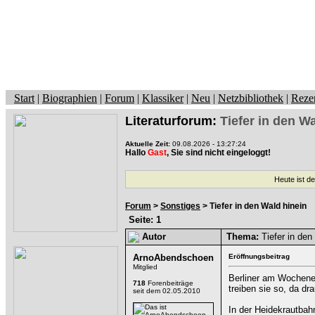
Start
|
Biographien
|
Forum
|
Klassiker
|
Neu
|
Netzbibliothek
|
Reze
Literaturforum:
Tiefer in den W
Aktuelle Zeit:
09.08.2026 - 13:27:24
Hallo
Gast
, Sie sind nicht eingeloggt!
Heute ist d
Forum
>
Sonstiges
> Tiefer in den Wald hinein
Seite: 1
Autor
Thema:
Tiefer in den
ArnoAbendschoen
Eröffnungsbeitrag
Mitglied
Berliner am Wochene
718
Forenbeiträge
treiben sie so, da d
seit dem 02.05.2010
In der Heidekrautbah