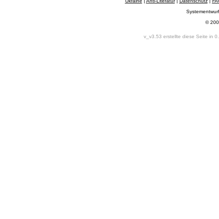
Ukraine
|
Anti-Literatur
|
Datenschutz
|
FA
Systementwur
© 200
v_v3.53 erstellte diese Seite in 