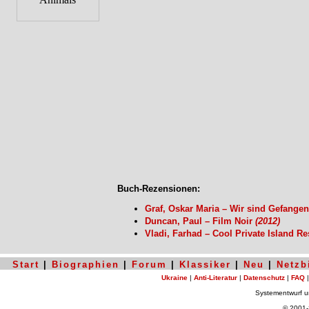
Buch-Rezensionen:
Graf, Oskar Maria – Wir sind Gefange
Duncan, Paul – Film Noir
(2012)
Vladi, Farhad – Cool Private Island R
Start
|
Biographien
|
Forum
|
Klassiker
|
Neu
|
Netzb
Ukraine
|
Anti-Literatur
|
Datenschutz
|
FAQ
Systementwurf 
© 2001