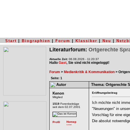
Start
|
Biographien
|
Forum
|
Klassiker
|
Neu
|
Netzb
Literaturforum:
Ortgerechte Spr
Aktuelle Zeit:
06.08.2026 - 11:20:37
Hallo
Gast
, Sie sind nicht eingeloggt!
Forum
>
Medienkritik & Kommunikation
> Ortger
Seite: 1
Autor
Thema:
Ortgerechte S
Kenon
Eröffnungsbeitrag
Mitglied
Ich möchte nicht imme
1519
Forenbeiträge
seit dem 02.07.2001
"Neuerungen" in unser
Vorschlag für eine eig
Die absolut notwendig