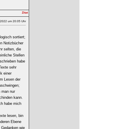
.2022 um 20:05 Uhr
ogisch sortiert;
len Notizbücher
r selten, die
inliche Stellen
eschrieben habe
Texte sehr
k einer
im Lesen der
zuschwingen;
n man nur
chinden kann.
ich habe mich
xte lesen, bin
anderen Ebene
l. Gedanken wie