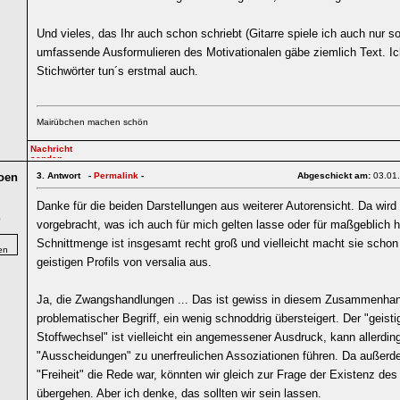
Und vieles, das Ihr auch schon schriebt (Gitarre spiele ich auch nur s
umfassende Ausformulieren des Motivationalen gäbe ziemlich Text. Ic
Stichwörter tun´s erstmal auch.
Mairübchen machen schön
oen
3.
Antwort -
Permalink
-
Abgeschickt am:
03.01
Danke für die beiden Darstellungen aus weiterer Autorensicht. Da wir
0
vorgebracht, was ich auch für mich gelten lasse oder für maßgeblich h
Schnittmenge ist insgesamt recht groß und vielleicht macht sie schon 
geistigen Profils von versalia aus.
Ja, die Zwangshandlungen ... Das ist gewiss in diesem Zusammenhan
problematischer Begriff, ein wenig schnoddrig übersteigert. Der "geisti
Stoffwechsel" ist vielleicht ein angemessener Ausdruck, kann allerdin
"Ausscheidungen" zu unerfreulichen Assoziationen führen. Da außer
"Freiheit" die Rede war, könnten wir gleich zur Frage der Existenz des 
übergehen. Aber ich denke, das sollten wir sein lassen.