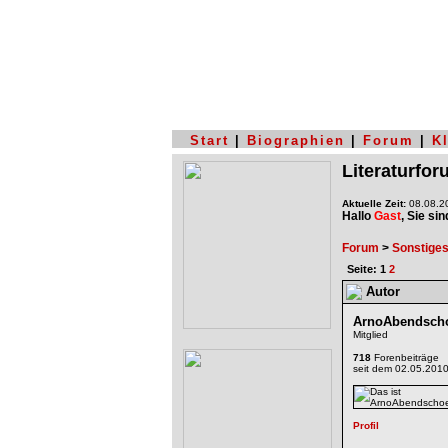
Start
|
Biographien
|
Forum
|
K
Literaturfo
Aktuelle Zeit:
08.08.20
Hallo
Gast
, Sie si
Forum
>
Sonstige
Seite: 1
2
Autor
ArnoAbendsch
Mitglied
718
Forenbeiträge
seit dem 02.05.201