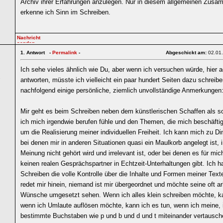
Archiv ihrer Erfahrungen anzulegen. Nur in diesem allgemeinen Zus
erkenne ich Sinn im Schreiben.
1.
Antwort -
Permalink
-
Abgeschickt am:
02.01
Ich sehe vieles ähnlich wie Du, aber wenn ich versuchen würde, hier 
1
antworten, müsste ich vielleicht ein paar hundert Seiten dazu schreib
nachfolgend einige persönliche, ziemlich unvollständige Anmerkungen
Mir geht es beim Schreiben neben dem künstlerischen Schaffen als 
ich mich irgendwie berufen fühle und den Themen, die mich beschäftig
um die Realisierung meiner individuellen Freiheit. Ich kann mich zu D
bei denen mir in anderen Situationen quasi ein Maulkorb angelegt ist,
Meinung nicht gehört wird und irrelevant ist, oder bei denen es für mic
keinen realen Gesprächspartner in Echtzeit-Unterhaltungen gibt. Ich 
Schreiben die volle Kontrolle über die Inhalte und Formen meiner Tex
redet mir hinein, niemand ist mir übergeordnet und möchte seine oft ar
Wünsche umgesetzt sehen. Wenn ich alles klein schreiben möchte, ka
wenn ich Umlaute auflösen möchte, kann ich es tun, wenn ich meine,
bestimmte Buchstaben wie p und b und d und t miteinander vertausch