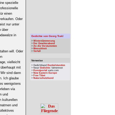
ine spezielle
rofessionelle
Für einen
erkaufen. Oder
ist nur unter
h über
ndawalze in
Gedichte von Georg Trakl
>
Winterdämmerung
>
Der Gewitterabend
>
An die Verstummten
>
Menschheit
talten will. Oder
>
Verfall
en
Verweise
ge, vielleicht
> Gedichtband
Dunkelstunden
 überhaupt mit
> Neue
Gedichte
: fahnenrost
>
Kunstportal
xarto.com
. Wir sind dann
>
New Eastern Europe
>
Free Tibet
n. Ich glaube
>
Naturschutzbund
 es wenigstens
rleben via
en und
 kulturellen
Einatmen und
ollektives