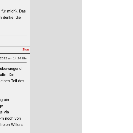
o für mich). Das
h denke, die
.2022 um 14:24 Uhr
d überwiegend
alte. Die
einen Teil des
g ein
ge
gs via
dem noch von
freien Willens