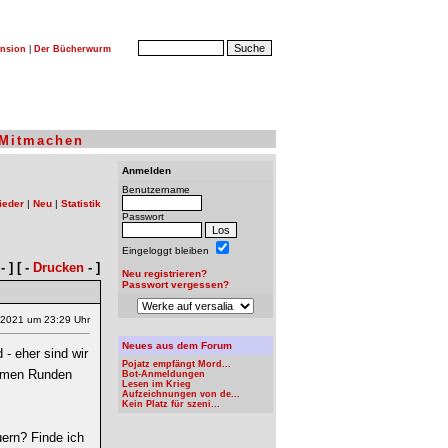
nsion
|
Der Bücherwurm
Mitmachen
Anmelden
Benutzername
ieder
|
Neu
|
Statistik
Passwort
Eingeloggt bleiben
- ] [ -
Drucken
- ]
Neu registrieren?
Passwort vergessen?
.2021 um 23:29 Uhr
Neues aus dem Forum
- eher sind wir
Pojatz empfängt Mord...
samen Runden
Bot-Anmeldungen
Lesen im Krieg
Aufzeichnungen von de...
Kein Platz für szeni...
uern? Finde ich