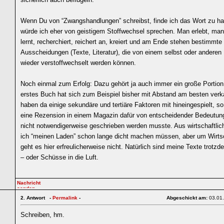
Wenn Du von “Zwangshandlungen” schreibst, finde ich das Wort zu har
würde ich eher von geistigem Stoffwechsel sprechen. Man erlebt, man 
lernt, recherchiert, reichert an, kreiert und am Ende stehen bestimmte
Ausscheidungen (Texte, Literatur), die von einem selbst oder andere
wieder verstoffwechselt werden können.
Noch einmal zum Erfolg: Dazu gehört ja auch immer ein große Portio
erstes Buch hat sich zum Beispiel bisher mit Abstand am besten verka
haben da einige sekundäre und tertiäre Faktoren mit hineingespielt, so
eine Rezension in einem Magazin dafür von entscheidender Bedeutung
nicht notwendigerweise geschrieben werden musste. Aus wirtschaftlich
ich “meinen Laden” schon lange dicht machen müssen, aber um Wirtsc
geht es hier erfreulicherweise nicht. Natürlich sind meine Texte trotz
– oder Schüsse in die Luft.
2.
Antwort -
Permalink
-
Abgeschickt am:
03.01
Schreiben, hm.