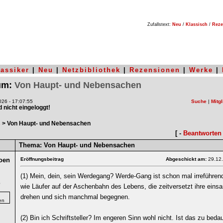
Zufallstext:
Neu
/
Klassisch
/
Reze
lassiker
|
Neu
|
Netzbibliothek
|
Rezensionen
|
Werke
|
rum:
Von Haupt- und Nebensachen
26 - 17:07:55
Suche
|
Mitgl
nd nicht eingeloggt!
s
> Von Haupt- und Nebensachen
[ -
Beantworten
Thema:
Von Haupt- und Nebensachen
oen
Eröffnungsbeitrag
Abgeschickt am:
29.12
(1) Mein, dein, sein Werdegang? Werde-Gang ist schon mal irreführend 
0
wie Läufer auf der Aschenbahn des Lebens, die zeitversetzt ihre ein
drehen und sich manchmal begegnen.
(2) Bin ich Schriftsteller? Im engeren Sinn wohl nicht. Ist das zu beda