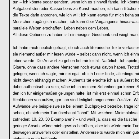
tun – ich könnte sogar gendern, wenn ich es sinnvoll fände. Ich könnt
Aufgabenlisten oder Kassenbons zu Kunst machen, ich kann Bücher 
die Texte darin anordnen, wie ich will; ich kann etwas für mich behalt
Menschen zugänglich machen, ich kann über Vergangenes hinauswac
parallele Welten erschaffen: Leben neben dem Leben.
All diese Optionen zu haben ist ein riesiges Geschenk und wiegt ma
Ich habe mich neulich gefragt, ob ich auch literarische Texte verfass
sie niemand außer mir lesen würde – selbst dann nicht, wenn ich einm
leben werde. Die Antwort zu geben fiel mir leicht: Natürlich. Ich spiele
Gitarre, ohne dass andere Menschen noch etwas davon haben. Trotz
gelogen, wenn ich sagte, mir sei egal, ob ich Leser finde, allerdings 
nicht davon abhängig machen. Authentizität erachte ich als äußerst 
dabei authentisch zu sein, sähe ich in meinem Schreiben gar keinen S
den ich für einigermaßen gelungen halte, ist mir erst einmal schon Erf
Reaktionen von außen, gar Lob sind lediglich angenehme Zusätze. We
Aufwände wie beispielsweise bei einem Buchprojekt betreibe, frage ich
schon, ob sich mein Tun überhaupt “lohnt”. Mit welchem Minimalabsat
zufrieden: 10, 20, 30 Exemplaren? – und weiß ja, dass es die falsche 
geringer Absatz würde mich gewiss betrüben, aber ich würde mein Tun
deswegen anzweifeln oder einstellen. Andererseits würde mich ein gut
sicherlich auch beflügeln.