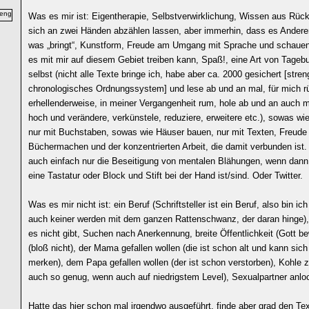
Was es mir ist: Eigentherapie, Selbstverwirklichung, Wissen aus Rüc
sich an zwei Händen abzählen lassen, aber immerhin, dass es Andere
was „bringt“, Kunstform, Freude am Umgang mit Sprache und schauen,
es mit mir auf diesem Gebiet treiben kann, Spaß!, eine Art von Tageb
selbst (nicht alle Texte bringe ich, habe aber ca. 2000 gesichert [stren
chronologisches Ordnungssystem] und lese ab und an mal, für mich r
erhellenderweise, in meiner Vergangenheit rum, hole ab und an auch m
hoch und verändere, verkünstele, reduziere, erweitere etc.), sowas w
nur mit Buchstaben, sowas wie Häuser bauen, nur mit Texten, Freud
Büchermachen und der konzentrierten Arbeit, die damit verbunden is
auch einfach nur die Beseitigung von mentalen Blähungen, wenn dann
eine Tastatur oder Block und Stift bei der Hand ist/sind. Oder Twitter.
Was es mir nicht ist: ein Beruf (Schriftsteller ist ein Beruf, also bin ich 
auch keiner werden mit dem ganzen Rattenschwanz, der daran hinge), 
es nicht gibt, Suchen nach Anerkennung, breite Öffentlichkeit (Gott b
(bloß nicht), der Mama gefallen wollen (die ist schon alt und kann sic
merken), dem Papa gefallen wollen (der ist schon verstorben), Kohle 
auch so genug, wenn auch auf niedrigstem Level), Sexualpartner anlo
Hatte das hier schon mal irgendwo ausgeführt, finde aber grad den Tex