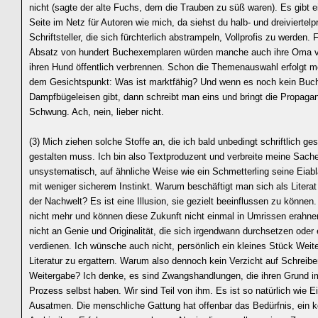
nicht (sagte der alte Fuchs, dem die Trauben zu süß waren). Es gibt e
Seite im Netz für Autoren wie mich, da siehst du halb- und dreiviertelp
Schriftsteller, die sich fürchterlich abstrampeln, Vollprofis zu werden. 
Absatz von hundert Buchexemplaren würden manche auch ihre Oma v
ihren Hund öffentlich verbrennen. Schon die Themenauswahl erfolgt me
dem Gesichtspunkt: Was ist marktfähig? Und wenn es noch kein Buc
Dampfbügeleisen gibt, dann schreibt man eins und bringt die Propaga
Schwung. Ach, nein, lieber nicht.
(3) Mich ziehen solche Stoffe an, die ich bald unbedingt schriftlich ges
gestalten muss. Ich bin also Textproduzent und verbreite meine Sach
unsystematisch, auf ähnliche Weise wie ein Schmetterling seine Eiabla
mit weniger sicherem Instinkt. Warum beschäftigt man sich als Literat
der Nachwelt? Es ist eine Illusion, sie gezielt beeinflussen zu können
nicht mehr und können diese Zukunft nicht einmal in Umrissen erahne
nicht an Genie und Originalität, die sich irgendwann durchsetzen oder
verdienen. Ich wünsche auch nicht, persönlich ein kleines Stück Weite
Literatur zu ergattern. Warum also dennoch kein Verzicht auf Schreib
Weitergabe? Ich denke, es sind Zwangshandlungen, die ihren Grund im
Prozess selbst haben. Wir sind Teil von ihm. Es ist so natürlich wie 
Ausatmen. Die menschliche Gattung hat offenbar das Bedürfnis, ein k