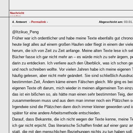
4.
Antwort -
Permalink
-
Abgeschickt am:
03.01
@Itzikuo_Peng
1
Früher war ich ordentlicher und habe meine Texte ebenfalls gut chronol
heute liegt alles auf einem großen Haufen oder fliegt in einem der vie
herum, die ich von Zeit zu Zeit anfange. Meine alten Texte lese ich seh
Bücher fasse ich gar nicht mehr an – es würde mich zu sehr ärgern, pe
darin zu entdecken. Ich verliere auch den Überblick, was ich schon g
und noch schreiben wollte. Vor vielen Jahren habe ich meine eigenen 
häufig gelesen, aber nicht mehr geändert. Sie sind schließlich Ausdruc
bestimmten Zeit, Ändern käme einem Fälschen gleich. Mir ging es be
eigenen Texte oft darum, mich wieder in meinen allgemeinen Ton ein
das ist ein bißchen so, als hätte man einen sehr bestimmten Teig, de
zusammenlesen muss und aus dem man immer noch ein Plätzchen s
Irgendwie sind die Plätzchen dann doch immer kleiner geworden und 
später für eine andere Arbeitsmethode entschieden.
Darauf, dass Bekannte, die ich nicht wegen der Texte kenne, meine Te
ich gar nicht erpicht. Das literarische Schaffen findet auf einer ganz 
statt, die mit den menschlichen Beziehungen nichts zu tun haben sol