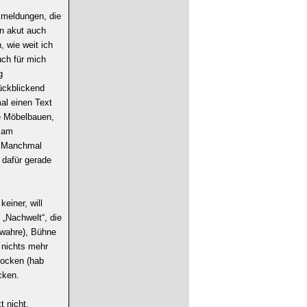
kmeldungen, die
n akut auch
 wie weit ich
uch für mich
g
ückblickend
al einen Text
ie Möbelbauen,
e am
t. Manchmal
 dafür gerade
keiner, will
„Nachwelt“, die
ewahre), Bühne
h nichts mehr
zocken (hab
cken.
t nicht.