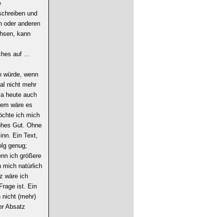
e
schreiben und
en oder anderen
hsen, kann
nches auf …
en würde, wenn
al nicht mehr
 ja heute auch
dem wäre es
möchte ich mich
hohes Gut. Ohne
inn. Ein Text,
olg genug;
nn ich größere
 mich natürlich
z wäre ich
Frage ist. Ein
 nicht (mehr)
er Absatz