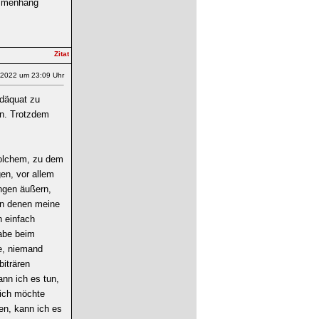
ammenhang
.2022 um 23:09 Uhr
adäquat zu
en. Trotzdem
:
solchem, zu dem
en, vor allem
ingen äußern,
 in denen meine
h einfach
habe beim
te, niemand
biträren
nn ich es tun,
 ich möchte
en, kann ich es