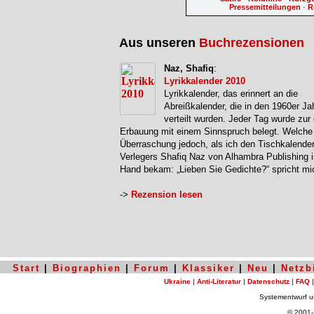
Pressemitteilungen
·
R
Aus unseren
Buchrezensionen
Naz, Shafiq
:
Lyrikkalender 2010
Lyrikkalender, das erinnert an die
Abreißkalender, die in den 1960er Ja
verteilt wurden. Jeder Tag wurde zur 
Erbauung mit einem Sinnspruch belegt. Welche 
Überraschung jedoch, als ich den Tischkalende
Verlegers Shafiq Naz von Alhambra Publishing i
Hand bekam: „Lieben Sie Gedichte?“ spricht m
->
Rezension lesen
Start
|
Biographien
|
Forum
|
Klassiker
|
Neu
|
Netzb
Ukraine
|
Anti-Literatur
|
Datenschutz
|
FAQ
Systementwurf 
© 2001