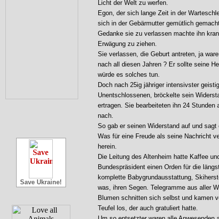
Licht der Welt zu werfen.
Egon, der sich lange Zeit in der Warteschlei
sich in der Gebärmutter gemütlich gemacht u
Gedanke sie zu verlassen machte ihn krank
Erwägung zu ziehen.
Sie verlassen, die Geburt antreten, ja war
nach all diesen Jahren ? Er sollte seine H
würde es solches tun.
Doch nach 25ig jähriger intensivster geisti
Unentschlossenen, bröckelte sein Widerst
ertragen. Sie bearbeiteten ihn 24 Stunden 
nach.
So gab er seinen Widerstand auf und sagt
Was für eine Freude als seine Nachricht ve
herein.
Die Leitung des Altenheim hatte Kaffee und
Bundespräsident einen Orden für die längs
komplette Babygrundausstattung, Skiherste
Save Ukraine!
was, ihren Segen. Telegramme aus aller W
Blumen schnitten sich selbst und kamen v
Teufel los, der auch gratuliert hatte.
Um so entsetzter waren alle Anwesenden 