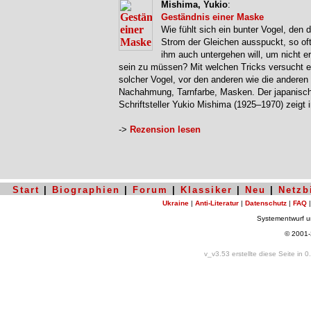
Mishima, Yukio
:
Geständnis einer Maske
Wie fühlt sich ein bunter Vogel, den 
Strom der Gleichen ausspuckt, so oft
ihm auch untergehen will, um nicht er
sein zu müssen? Mit welchen Tricks versucht e
solcher Vogel, vor den anderen wie die anderen
Nachahmung, Tarnfarbe, Masken. Der japanisc
Schriftsteller Yukio Mishima (1925–1970) zeigt 
->
Rezension lesen
Start
|
Biographien
|
Forum
|
Klassiker
|
Neu
|
Netzb
Ukraine
|
Anti-Literatur
|
Datenschutz
|
FAQ
Systementwurf 
© 2001
v_v3.53 erstellte diese Seite in 