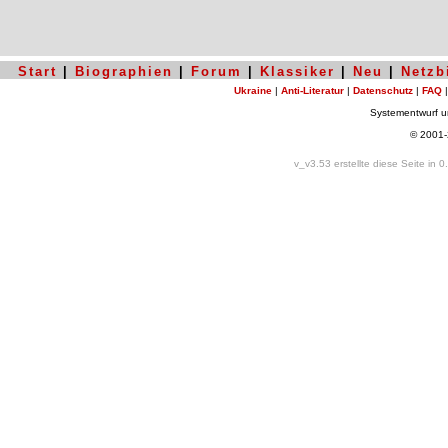
Start
|
Biographien
|
Forum
|
Klassiker
|
Neu
|
Netzb
Ukraine
|
Anti-Literatur
|
Datenschutz
|
FAQ
Systementwurf 
© 2001
v_v3.53 erstellte diese Seite in 