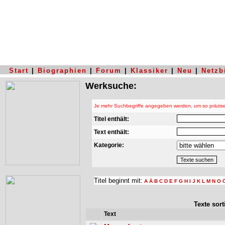
Start
|
Biographien
|
Forum
|
Klassiker
|
Neu
|
Netzb
Werksuche:
Je mehr Suchbegriffe angegeben werden, um so präziser
Titel enthält:
Text enthält:
Kategorie:
Titel beginnt mit:
A
Ä
B
C
D
E
F
G
H
I
J
K
L
M
N
O
Texte sor
Text