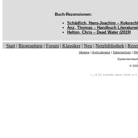
Buch-Rezensionen:
Schädlich, Hans-Joachim – Kokosch
Anz, Thomas – Handbuch Literaturw
Helton, Chris – Dead Water
(2019)
Start
|
Biographien
|
Forum
|
Klassiker
|
Neu
|
Netzbibliothek
|
Reze
Ukraine
|
Anti-Literatur
|
Datenschutz
|
FA
Systementwur
© 200
v_v3.53 erstellte diese Seite in 