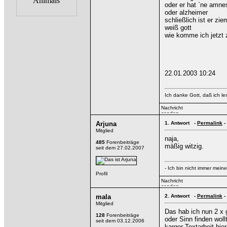
oder er hat `ne amne
oder alzheimer
schließlich ist er ziem
weiß gott
wie komme ich jetzt 
22.01.2003 10:24
Ich danke Gott, daß ich l
Arjuna
1.
Antwort -
Permalink
-
Mitglied
naja,
485
Forenbeiträge
mäßig witzig.
seit dem 27.02.2007
- Ich bin nicht immer mein
mala
2.
Antwort -
Permalink
-
Mitglied
Das hab ich nun 2 x 
128
Forenbeiträge
oder Sinn finden woll
seit dem 03.12.2006
karger Textarbeit hie