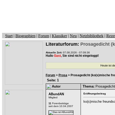
Start
|
Biographien
|
Forum
|
Klassiker
|
Neu
|
Netzbibliothek
|
Reze
Literaturforum:
Prosagedicht (k
Aktuelle Zeit:
07.08.2026 - 07:09:36
Hallo
Gast
, Sie sind nicht eingeloggt!
Heute ist d
Forum
>
Prosa
> Prosagedicht (ko(s)mische fr
Seite: 1
Autor
Thema:
Prosagedicht 
ABundAN
Eröffnungsbeitrag
Mitglied
ko(s)mische freundsc
11
Forenbeiträge
seit dem 10.04.2007