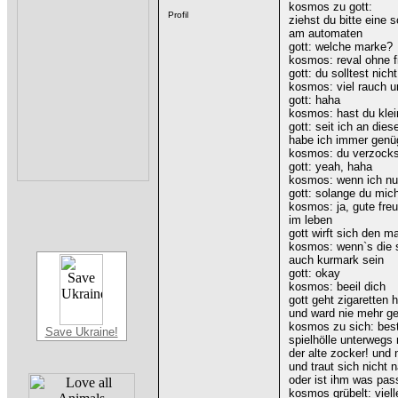
kosmos zu gott:
ziehst du bitte eine 
am automaten
gott: welche marke?
kosmos: reval ohne fi
gott: du solltest nich
kosmos: viel rauch u
gott: haha
kosmos: hast du klei
gott: seit ich an die
habe ich immer genü
kosmos: du verzocks
gott: yeah, haha
kosmos: wenn ich nur
gott: solange du mich
kosmos: ja, gute fre
im leben
gott wirft sich den m
kosmos: wenn`s die s
auch kurmark sein
gott: okay
kosmos: beeil dich
gott geht zigaretten 
und ward nie mehr g
kosmos zu sich: bes
Save Ukraine!
spielhölle unterwegs 
der alte zocker! und 
und traut sich nicht
oder ist ihm was pass
kosmos grübelt: vielle