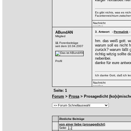
Es gibt nichts, was es nic
Facettenreichtum zwische
ABundAN
3.
Antwort -
Permalink
-
Mitglied
hm. das weiß gott. w
11
Forenbeiträge
warum soll es nicht 
seit dem 10.04.2007
zurück? warum läßt g
richtig witzig sollte
nebenbei.
danke für eure antwo
Ich danke Gott, daß ich l
Seite: 1
Forum
>
Prosa
> Prosagedicht (ko(s)mische
Ähnliche Beiträge
von einer liebe (prosagedicht)
Seite:
1
2