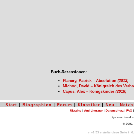
Buch-Rezensionen:
Flanery, Patrick – Absolution
(2013)
Michod, David – Königreich des Verb
Capus, Alex – Königskinder
(2018)
Start
|
Biographien
|
Forum
|
Klassiker
|
Neu
|
Netzb
Ukraine
|
Anti-Literatur
|
Datenschutz
|
FAQ
Systementwurf 
© 2001
v_v3.53 erstellte diese Seite in 