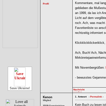
Kommentare, mal lang
geblieben die Mußestu
an 1999, da las ich An
Licht auf dem vergilbt
roch. Ach, was macht
Favoritenliste so ans
rechtzeitig informiert 
Klickklickklickeriklick, 
Ach, Buch! Ach, Nächt
Mirkönntejaeineinform
Mit Novembergrüßen:
- bewusstes Gejammer
Save Ukraine!
Kenon
1.
Antwort -
Permalink
-
Mitglied
Kein Buch zu lesen ist
1519
Forenbeiträge