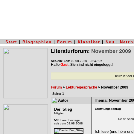
Start
|
Biographien
|
Forum
|
Klassiker
|
Neu
|
Netzb
Literaturforum:
November 2009
Aktuelle Zeit:
09.08.2026 - 08:47:06
Hallo
Gast
, Sie sind nicht eingeloggt!
Heute ist der
Forum
>
Lektüregespräche
> November 2009
Seite: 1
Autor
Thema:
November 20
Der_Stieg
Eröffnungsbeitrag
Mitglied
Diese Nach
599
Forenbeiträge
seit dem 08.08.2008
Ich lese (und höre und