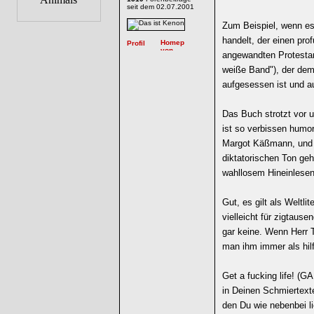
seit dem 02.07.2001
Zum Beispiel, wenn e
handelt, der einen pro
angewandten Protestan
weiße Band"), der dem
aufgesessen ist und a
Das Buch strotzt vor u
ist so verbissen humo
Margot Käßmann, und v
diktatorischen Ton ge
wahllosem Hineinlese
Gut, es gilt als Weltli
vielleicht für zigtaus
gar keine. Wenn Herr 
man ihm immer als hil
Get a fucking life! (GA
in Deinen Schmiertext
den Du wie nebenbei li