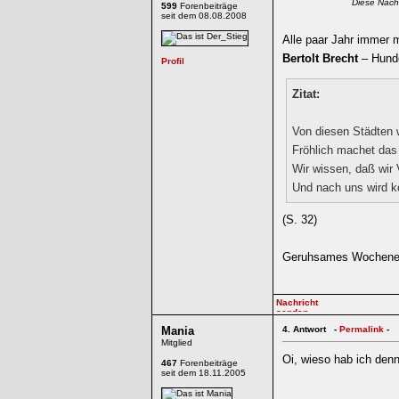
Diese Nach
599
Forenbeiträge
seit dem 08.08.2008
Alle paar Jahr immer m
Bertolt Brecht
– Hunde
Zitat:
Von diesen Städten w
Fröhlich machet das 
Wir wissen, daß wir 
Und nach uns wird 
(S. 32)
Geruhsames Wochenend
Mania
4.
Antwort -
Permalink
-
Mitglied
Oi, wieso hab ich denn
467
Forenbeiträge
seit dem 18.11.2005